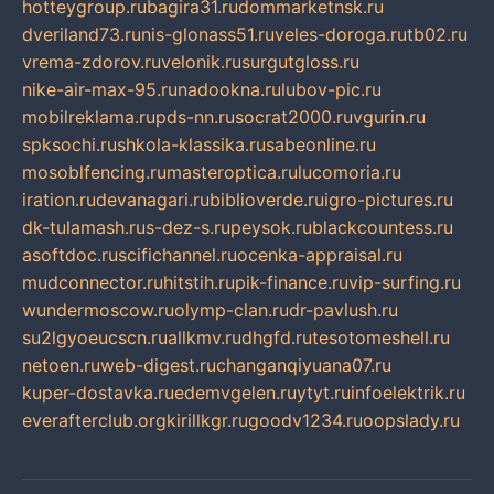
hotteygroup.ru
bagira31.ru
dommarketnsk.ru
dveriland73.ru
nis-glonass51.ru
veles-doroga.ru
tb02.ru
vrema-zdorov.ru
velonik.ru
surgutgloss.ru
nike-air-max-95.ru
nadookna.ru
lubov-pic.ru
mobilreklama.ru
pds-nn.ru
socrat2000.ru
vgurin.ru
spksochi.ru
shkola-klassika.ru
sabeonline.ru
mosoblfencing.ru
masteroptica.ru
lucomoria.ru
iration.ru
devanagari.ru
biblioverde.ru
igro-pictures.ru
dk-tulamash.ru
s-dez-s.ru
peysok.ru
blackcountess.ru
asoftdoc.ru
scifichannel.ru
ocenka-appraisal.ru
mudconnector.ru
hitstih.ru
pik-finance.ru
vip-surfing.ru
wundermoscow.ru
olymp-clan.ru
dr-pavlush.ru
su2lgyoeucscn.ru
allkmv.ru
dhgfd.ru
tesotomeshell.ru
netoen.ru
web-digest.ru
changanqiyuana07.ru
kuper-dostavka.ru
edemvgelen.ru
ytyt.ru
infoelektrik.ru
everafterclub.org
kirillkgr.ru
goodv1234.ru
oopslady.ru