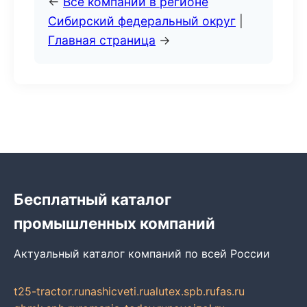
←
Все компании в регионе
Сибирский федеральный округ
|
Главная страница
→
Бесплатный каталог
промышленных компаний
Актуальный каталог компаний по всей России
t25-tractor.ru
nashicveti.ru
alutex.spb.ru
fas.ru