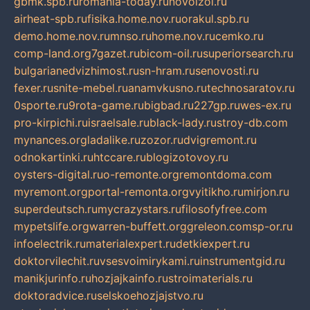
gbmk.spb.ru
romania-today.ru
novoizol.ru
airheat-spb.ru
fisika.home.nov.ru
orakul.spb.ru
demo.home.nov.ru
mnso.ru
home.nov.ru
cemko.ru
comp-land.org
7gazet.ru
bicom-oil.ru
superiorsearch.ru
bulgarianedvizhimost.ru
sn-hram.ru
senovosti.ru
fexer.ru
snite-mebel.ru
anamvkusno.ru
technosaratov.ru
0sporte.ru
9rota-game.ru
bigbad.ru
227gp.ru
wes-ex.ru
pro-kirpichi.ru
israelsale.ru
black-lady.ru
stroy-db.com
mynances.org
ladalike.ru
zozor.ru
dvigremont.ru
odnokartinki.ru
htccare.ru
blogizotovoy.ru
oysters-digital.ru
o-remonte.org
remontdoma.com
myremont.org
portal-remonta.org
vyitikho.ru
mirjon.ru
superdeutsch.ru
mycrazystars.ru
filosofyfree.com
mypetslife.org
warren-buffett.org
greleon.com
sp-or.ru
infoelectrik.ru
materialexpert.ru
detkiexpert.ru
doktorvilechit.ru
vsesvoimirykami.ru
instrumentgid.ru
manikjurinfo.ru
hozjajkainfo.ru
stroimaterials.ru
doktoradvice.ru
selskoehozjajstvo.ru