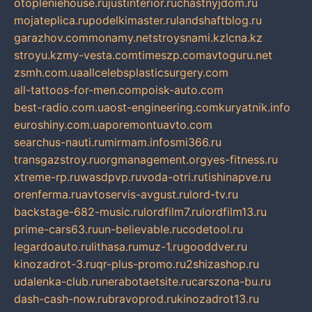
otopleniehouse.ru
justinterior.ru
chastnyjdom.ru
mojateplica.ru
podelkimaster.ru
landshaftblog.ru
garazhov.com
monamy.net
stroysnami.kz
lcna.kz
stroyu.kz
my-vesta.com
timeszp.com
avtoguru.net
zsmh.com.ua
allcelebsplasticsurgery.com
all-tattoos-for-men.com
poisk-auto.com
best-radio.com.ua
ost-engineering.com
kuryatnik.info
euroshiny.com.ua
poremontuavto.com
searchus-nauti.ru
mirmam.info
smi366.ru
transgazstroy.ru
orgmanagement.org
yes-fitness.ru
xtreme-rp.ru
wasdpvp.ru
voda-otri.ru
tishinapve.ru
orenferma.ru
avtoservis-avgust.ru
lord-tv.ru
backstage-682-music.ru
lordfilm7.ru
lordfilm13.ru
prime-cars63.ru
un-believable.ru
codetool.ru
legardoauto.ru
lithasa.ru
muz-1.ru
gooddver.ru
kinozadrot-3.ru
qr-plus-promo.ru
2shizashop.ru
udalenka-club.ru
nerabotaetsite.ru
carszona-bu.ru
dash-cash-now.ru
bravoprod.ru
kinozadrot13.ru