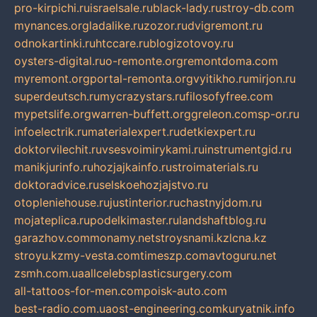
pro-kirpichi.ru
israelsale.ru
black-lady.ru
stroy-db.com
mynances.org
ladalike.ru
zozor.ru
dvigremont.ru
odnokartinki.ru
htccare.ru
blogizotovoy.ru
oysters-digital.ru
o-remonte.org
remontdoma.com
myremont.org
portal-remonta.org
vyitikho.ru
mirjon.ru
superdeutsch.ru
mycrazystars.ru
filosofyfree.com
mypetslife.org
warren-buffett.org
greleon.com
sp-or.ru
infoelectrik.ru
materialexpert.ru
detkiexpert.ru
doktorvilechit.ru
vsesvoimirykami.ru
instrumentgid.ru
manikjurinfo.ru
hozjajkainfo.ru
stroimaterials.ru
doktoradvice.ru
selskoehozjajstvo.ru
otopleniehouse.ru
justinterior.ru
chastnyjdom.ru
mojateplica.ru
podelkimaster.ru
landshaftblog.ru
garazhov.com
monamy.net
stroysnami.kz
lcna.kz
stroyu.kz
my-vesta.com
timeszp.com
avtoguru.net
zsmh.com.ua
allcelebsplasticsurgery.com
all-tattoos-for-men.com
poisk-auto.com
best-radio.com.ua
ost-engineering.com
kuryatnik.info