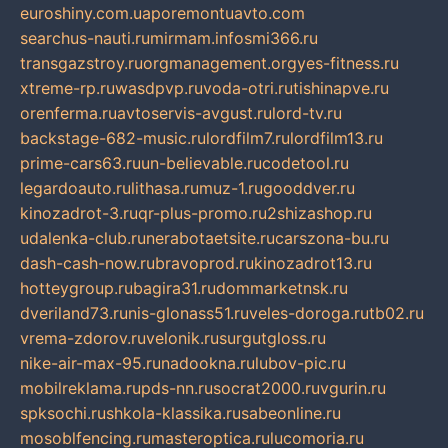
euroshiny.com.ua
poremontuavto.com
searchus-nauti.ru
mirmam.info
smi366.ru
transgazstroy.ru
orgmanagement.org
yes-fitness.ru
xtreme-rp.ru
wasdpvp.ru
voda-otri.ru
tishinapve.ru
orenferma.ru
avtoservis-avgust.ru
lord-tv.ru
backstage-682-music.ru
lordfilm7.ru
lordfilm13.ru
prime-cars63.ru
un-believable.ru
codetool.ru
legardoauto.ru
lithasa.ru
muz-1.ru
gooddver.ru
kinozadrot-3.ru
qr-plus-promo.ru
2shizashop.ru
udalenka-club.ru
nerabotaetsite.ru
carszona-bu.ru
dash-cash-now.ru
bravoprod.ru
kinozadrot13.ru
hotteygroup.ru
bagira31.ru
dommarketnsk.ru
dveriland73.ru
nis-glonass51.ru
veles-doroga.ru
tb02.ru
vrema-zdorov.ru
velonik.ru
surgutgloss.ru
nike-air-max-95.ru
nadookna.ru
lubov-pic.ru
mobilreklama.ru
pds-nn.ru
socrat2000.ru
vgurin.ru
spksochi.ru
shkola-klassika.ru
sabeonline.ru
mosoblfencing.ru
masteroptica.ru
lucomoria.ru