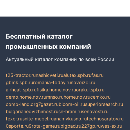
Бесплатный каталог
промышленных компаний
Актуальный каталог компаний по всей России
t25-tractor.ru
nashicveti.ru
alutex.spb.ru
fas.ru
gbmk.spb.ru
romania-today.ru
novoizol.ru
airheat-spb.ru
fisika.home.nov.ru
orakul.spb.ru
demo.home.nov.ru
mnso.ru
home.nov.ru
cemko.ru
comp-land.org
7gazet.ru
bicom-oil.ru
superiorsearch.ru
bulgarianedvizhimost.ru
sn-hram.ru
senovosti.ru
fexer.ru
snite-mebel.ru
anamvkusno.ru
technosaratov.ru
0sporte.ru
9rota-game.ru
bigbad.ru
227gp.ru
wes-ex.ru