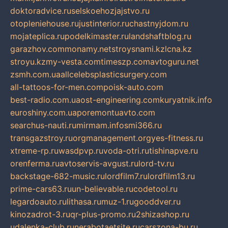
doktoradvice.ru
selskoehozjajstvo.ru
otopleniehouse.ru
justinterior.ru
chastnyjdom.ru
mojateplica.ru
podelkimaster.ru
landshaftblog.ru
garazhov.com
monamy.net
stroysnami.kz
lcna.kz
stroyu.kz
my-vesta.com
timeszp.com
avtoguru.net
zsmh.com.ua
allcelebsplasticsurgery.com
all-tattoos-for-men.com
poisk-auto.com
best-radio.com.ua
ost-engineering.com
kuryatnik.info
euroshiny.com.ua
poremontuavto.com
searchus-nauti.ru
mirmam.info
smi366.ru
transgazstroy.ru
orgmanagement.org
yes-fitness.ru
xtreme-rp.ru
wasdpvp.ru
voda-otri.ru
tishinapve.ru
orenferma.ru
avtoservis-avgust.ru
lord-tv.ru
backstage-682-music.ru
lordfilm7.ru
lordfilm13.ru
prime-cars63.ru
un-believable.ru
codetool.ru
legardoauto.ru
lithasa.ru
muz-1.ru
gooddver.ru
kinozadrot-3.ru
qr-plus-promo.ru
2shizashop.ru
udalenka-club.ru
nerabotaetsite.ru
carszona-bu.ru