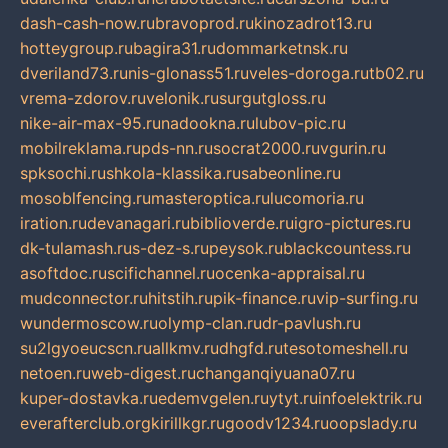
dash-cash-now.ru
bravoprod.ru
kinozadrot13.ru
hotteygroup.ru
bagira31.ru
dommarketnsk.ru
dveriland73.ru
nis-glonass51.ru
veles-doroga.ru
tb02.ru
vrema-zdorov.ru
velonik.ru
surgutgloss.ru
nike-air-max-95.ru
nadookna.ru
lubov-pic.ru
mobilreklama.ru
pds-nn.ru
socrat2000.ru
vgurin.ru
spksochi.ru
shkola-klassika.ru
sabeonline.ru
mosoblfencing.ru
masteroptica.ru
lucomoria.ru
iration.ru
devanagari.ru
biblioverde.ru
igro-pictures.ru
dk-tulamash.ru
s-dez-s.ru
peysok.ru
blackcountess.ru
asoftdoc.ru
scifichannel.ru
ocenka-appraisal.ru
mudconnector.ru
hitstih.ru
pik-finance.ru
vip-surfing.ru
wundermoscow.ru
olymp-clan.ru
dr-pavlush.ru
su2lgyoeucscn.ru
allkmv.ru
dhgfd.ru
tesotomeshell.ru
netoen.ru
web-digest.ru
changanqiyuana07.ru
kuper-dostavka.ru
edemvgelen.ru
ytyt.ru
infoelektrik.ru
everafterclub.org
kirillkgr.ru
goodv1234.ru
oopslady.ru