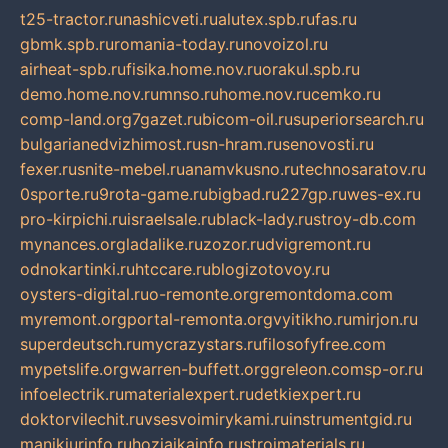
t25-tractor.ru
nashicveti.ru
alutex.spb.ru
fas.ru
gbmk.spb.ru
romania-today.ru
novoizol.ru
airheat-spb.ru
fisika.home.nov.ru
orakul.spb.ru
demo.home.nov.ru
mnso.ru
home.nov.ru
cemko.ru
comp-land.org
7gazet.ru
bicom-oil.ru
superiorsearch.ru
bulgarianedvizhimost.ru
sn-hram.ru
senovosti.ru
fexer.ru
snite-mebel.ru
anamvkusno.ru
technosaratov.ru
0sporte.ru
9rota-game.ru
bigbad.ru
227gp.ru
wes-ex.ru
pro-kirpichi.ru
israelsale.ru
black-lady.ru
stroy-db.com
mynances.org
ladalike.ru
zozor.ru
dvigremont.ru
odnokartinki.ru
htccare.ru
blogizotovoy.ru
oysters-digital.ru
o-remonte.org
remontdoma.com
myremont.org
portal-remonta.org
vyitikho.ru
mirjon.ru
superdeutsch.ru
mycrazystars.ru
filosofyfree.com
mypetslife.org
warren-buffett.org
greleon.com
sp-or.ru
infoelectrik.ru
materialexpert.ru
detkiexpert.ru
doktorvilechit.ru
vsesvoimirykami.ru
instrumentgid.ru
manikjurinfo.ru
hozjajkainfo.ru
stroimaterials.ru