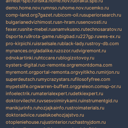
airheat-spb.ru
fisika.home.nov.ru
orakul.spb.ru
demo.home.nov.ru
mnso.ru
home.nov.ru
cemko.ru
comp-land.org
7gazet.ru
bicom-oil.ru
superiorsearch.ru
bulgarianedvizhimost.ru
sn-hram.ru
senovosti.ru
fexer.ru
snite-mebel.ru
anamvkusno.ru
technosaratov.ru
0sporte.ru
9rota-game.ru
bigbad.ru
227gp.ru
wes-ex.ru
pro-kirpichi.ru
israelsale.ru
black-lady.ru
stroy-db.com
mynances.org
ladalike.ru
zozor.ru
dvigremont.ru
odnokartinki.ru
htccare.ru
blogizotovoy.ru
oysters-digital.ru
o-remonte.org
remontdoma.com
myremont.org
portal-remonta.org
vyitikho.ru
mirjon.ru
superdeutsch.ru
mycrazystars.ru
filosofyfree.com
mypetslife.org
warren-buffett.org
greleon.com
sp-or.ru
infoelectrik.ru
materialexpert.ru
detkiexpert.ru
doktorvilechit.ru
vsesvoimirykami.ru
instrumentgid.ru
manikjurinfo.ru
hozjajkainfo.ru
stroimaterials.ru
doktoradvice.ru
selskoehozjajstvo.ru
otopleniehouse.ru
justinterior.ru
chastnyjdom.ru