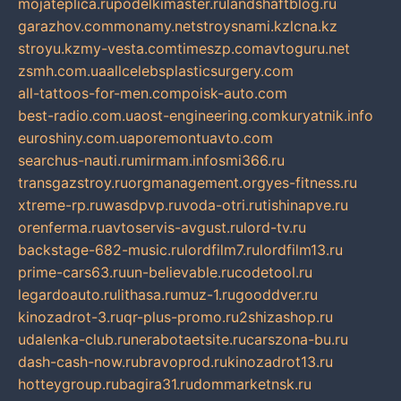
mojateplica.ru
podelkimaster.ru
landshaftblog.ru
garazhov.com
monamy.net
stroysnami.kz
lcna.kz
stroyu.kz
my-vesta.com
timeszp.com
avtoguru.net
zsmh.com.ua
allcelebsplasticsurgery.com
all-tattoos-for-men.com
poisk-auto.com
best-radio.com.ua
ost-engineering.com
kuryatnik.info
euroshiny.com.ua
poremontuavto.com
searchus-nauti.ru
mirmam.info
smi366.ru
transgazstroy.ru
orgmanagement.org
yes-fitness.ru
xtreme-rp.ru
wasdpvp.ru
voda-otri.ru
tishinapve.ru
orenferma.ru
avtoservis-avgust.ru
lord-tv.ru
backstage-682-music.ru
lordfilm7.ru
lordfilm13.ru
prime-cars63.ru
un-believable.ru
codetool.ru
legardoauto.ru
lithasa.ru
muz-1.ru
gooddver.ru
kinozadrot-3.ru
qr-plus-promo.ru
2shizashop.ru
udalenka-club.ru
nerabotaetsite.ru
carszona-bu.ru
dash-cash-now.ru
bravoprod.ru
kinozadrot13.ru
hotteygroup.ru
bagira31.ru
dommarketnsk.ru