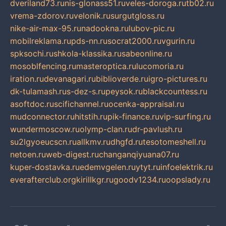
dveriland73.ru
nis-glonass51.ru
veles-doroga.ru
tb02.ru
vrema-zdorov.ru
velonik.ru
surgutgloss.ru
nike-air-max-95.ru
nadookna.ru
lubov-pic.ru
mobilreklama.ru
pds-nn.ru
socrat2000.ru
vgurin.ru
spksochi.ru
shkola-klassika.ru
sabeonline.ru
mosoblfencing.ru
masteroptica.ru
lucomoria.ru
iration.ru
devanagari.ru
biblioverde.ru
igro-pictures.ru
dk-tulamash.ru
s-dez-s.ru
peysok.ru
blackcountess.ru
asoftdoc.ru
scifichannel.ru
ocenka-appraisal.ru
mudconnector.ru
hitstih.ru
pik-finance.ru
vip-surfing.ru
wundermoscow.ru
olymp-clan.ru
dr-pavlush.ru
su2lgyoeucscn.ru
allkmv.ru
dhgfd.ru
tesotomeshell.ru
netoen.ru
web-digest.ru
changanqiyuana07.ru
kuper-dostavka.ru
edemvgelen.ru
ytyt.ru
infoelektrik.ru
everafterclub.org
kirillkgr.ru
goodv1234.ru
oopslady.ru