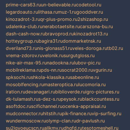
prime-cars63.ru
un-believable.ru
codetool.ru
legardoauto.ru
lithasa.ru
muz-1.ru
gooddver.ru
kinozadrot-3.ru
qr-plus-promo.ru
2shizashop.ru
udalenka-club.ru
nerabotaetsite.ru
carszona-bu.ru
dash-cash-now.ru
bravoprod.ru
kinozadrot13.ru
hotteygroup.ru
bagira31.ru
dommarketnsk.ru
dveriland73.ru
nis-glonass51.ru
veles-doroga.ru
tb02.ru
vrema-zdorov.ru
velonik.ru
surgutgloss.ru
nike-air-max-95.ru
nadookna.ru
lubov-pic.ru
mobilreklama.ru
pds-nn.ru
socrat2000.ru
vgurin.ru
spksochi.ru
shkola-klassika.ru
sabeonline.ru
mosoblfencing.ru
masteroptica.ru
lucomoria.ru
iration.ru
devanagari.ru
biblioverde.ru
igro-pictures.ru
dk-tulamash.ru
s-dez-s.ru
peysok.ru
blackcountess.ru
asoftdoc.ru
scifichannel.ru
ocenka-appraisal.ru
mudconnector.ru
hitstih.ru
pik-finance.ru
vip-surfing.ru
wundermoscow.ru
olymp-clan.ru
dr-pavlush.ru
su2lgyoeucscn.ru
allkmv.ru
dhgfd.ru
tesotomeshell.ru