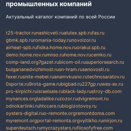
промышленных компаний
Актуальный каталог компаний по всей России
t25-tractor.ru
nashicveti.ru
alutex.spb.ru
fas.ru
gbmk.spb.ru
romania-today.ru
novoizol.ru
airheat-spb.ru
fisika.home.nov.ru
orakul.spb.ru
demo.home.nov.ru
mnso.ru
home.nov.ru
cemko.ru
comp-land.org
7gazet.ru
bicom-oil.ru
superiorsearch.ru
bulgarianedvizhimost.ru
sn-hram.ru
senovosti.ru
fexer.ru
snite-mebel.ru
anamvkusno.ru
technosaratov.ru
0sporte.ru
9rota-game.ru
bigbad.ru
227gp.ru
wes-ex.ru
pro-kirpichi.ru
israelsale.ru
black-lady.ru
stroy-db.com
mynances.org
ladalike.ru
zozor.ru
dvigremont.ru
odnokartinki.ru
htccare.ru
blogizotovoy.ru
oysters-digital.ru
o-remonte.org
remontdoma.com
myremont.org
portal-remonta.org
vyitikho.ru
mirjon.ru
superdeutsch.ru
mycrazystars.ru
filosofyfree.com