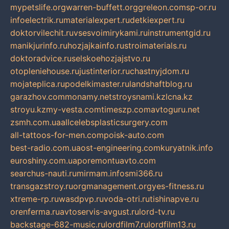
mypetslife.org
warren-buffett.org
greleon.com
sp-or.ru
infoelectrik.ru
materialexpert.ru
detkiexpert.ru
doktorvilechit.ru
vsesvoimirykami.ru
instrumentgid.ru
manikjurinfo.ru
hozjajkainfo.ru
stroimaterials.ru
doktoradvice.ru
selskoehozjajstvo.ru
otopleniehouse.ru
justinterior.ru
chastnyjdom.ru
mojateplica.ru
podelkimaster.ru
landshaftblog.ru
garazhov.com
monamy.net
stroysnami.kz
lcna.kz
stroyu.kz
my-vesta.com
timeszp.com
avtoguru.net
zsmh.com.ua
allcelebsplasticsurgery.com
all-tattoos-for-men.com
poisk-auto.com
best-radio.com.ua
ost-engineering.com
kuryatnik.info
euroshiny.com.ua
poremontuavto.com
searchus-nauti.ru
mirmam.info
smi366.ru
transgazstroy.ru
orgmanagement.org
yes-fitness.ru
xtreme-rp.ru
wasdpvp.ru
voda-otri.ru
tishinapve.ru
orenferma.ru
avtoservis-avgust.ru
lord-tv.ru
backstage-682-music.ru
lordfilm7.ru
lordfilm13.ru