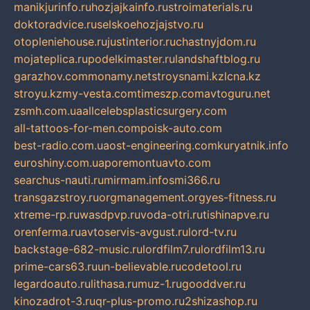
manikjurinfo.ru
hozjajkainfo.ru
stroimaterials.ru
doktoradvice.ru
selskoehozjajstvo.ru
otopleniehouse.ru
justinterior.ru
chastnyjdom.ru
mojateplica.ru
podelkimaster.ru
landshaftblog.ru
garazhov.com
monamy.net
stroysnami.kz
lcna.kz
stroyu.kz
my-vesta.com
timeszp.com
avtoguru.net
zsmh.com.ua
allcelebsplasticsurgery.com
all-tattoos-for-men.com
poisk-auto.com
best-radio.com.ua
ost-engineering.com
kuryatnik.info
euroshiny.com.ua
poremontuavto.com
searchus-nauti.ru
mirmam.info
smi366.ru
transgazstroy.ru
orgmanagement.org
yes-fitness.ru
xtreme-rp.ru
wasdpvp.ru
voda-otri.ru
tishinapve.ru
orenferma.ru
avtoservis-avgust.ru
lord-tv.ru
backstage-682-music.ru
lordfilm7.ru
lordfilm13.ru
prime-cars63.ru
un-believable.ru
codetool.ru
legardoauto.ru
lithasa.ru
muz-1.ru
gooddver.ru
kinozadrot-3.ru
qr-plus-promo.ru
2shizashop.ru