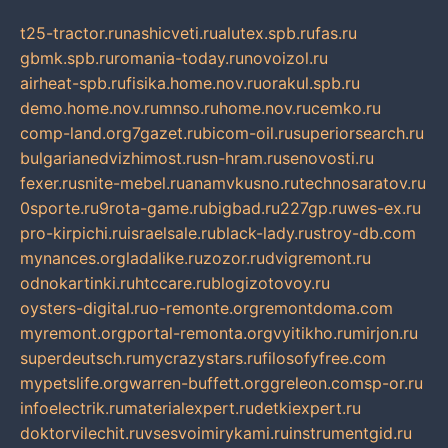
t25-tractor.ru
nashicveti.ru
alutex.spb.ru
fas.ru
gbmk.spb.ru
romania-today.ru
novoizol.ru
airheat-spb.ru
fisika.home.nov.ru
orakul.spb.ru
demo.home.nov.ru
mnso.ru
home.nov.ru
cemko.ru
comp-land.org
7gazet.ru
bicom-oil.ru
superiorsearch.ru
bulgarianedvizhimost.ru
sn-hram.ru
senovosti.ru
fexer.ru
snite-mebel.ru
anamvkusno.ru
technosaratov.ru
0sporte.ru
9rota-game.ru
bigbad.ru
227gp.ru
wes-ex.ru
pro-kirpichi.ru
israelsale.ru
black-lady.ru
stroy-db.com
mynances.org
ladalike.ru
zozor.ru
dvigremont.ru
odnokartinki.ru
htccare.ru
blogizotovoy.ru
oysters-digital.ru
o-remonte.org
remontdoma.com
myremont.org
portal-remonta.org
vyitikho.ru
mirjon.ru
superdeutsch.ru
mycrazystars.ru
filosofyfree.com
mypetslife.org
warren-buffett.org
greleon.com
sp-or.ru
infoelectrik.ru
materialexpert.ru
detkiexpert.ru
doktorvilechit.ru
vsesvoimirykami.ru
instrumentgid.ru