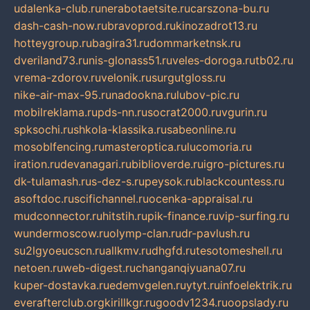
udalenka-club.ru
nerabotaetsite.ru
carszona-bu.ru
dash-cash-now.ru
bravoprod.ru
kinozadrot13.ru
hotteygroup.ru
bagira31.ru
dommarketnsk.ru
dveriland73.ru
nis-glonass51.ru
veles-doroga.ru
tb02.ru
vrema-zdorov.ru
velonik.ru
surgutgloss.ru
nike-air-max-95.ru
nadookna.ru
lubov-pic.ru
mobilreklama.ru
pds-nn.ru
socrat2000.ru
vgurin.ru
spksochi.ru
shkola-klassika.ru
sabeonline.ru
mosoblfencing.ru
masteroptica.ru
lucomoria.ru
iration.ru
devanagari.ru
biblioverde.ru
igro-pictures.ru
dk-tulamash.ru
s-dez-s.ru
peysok.ru
blackcountess.ru
asoftdoc.ru
scifichannel.ru
ocenka-appraisal.ru
mudconnector.ru
hitstih.ru
pik-finance.ru
vip-surfing.ru
wundermoscow.ru
olymp-clan.ru
dr-pavlush.ru
su2lgyoeucscn.ru
allkmv.ru
dhgfd.ru
tesotomeshell.ru
netoen.ru
web-digest.ru
changanqiyuana07.ru
kuper-dostavka.ru
edemvgelen.ru
ytyt.ru
infoelektrik.ru
everafterclub.org
kirillkgr.ru
goodv1234.ru
oopslady.ru