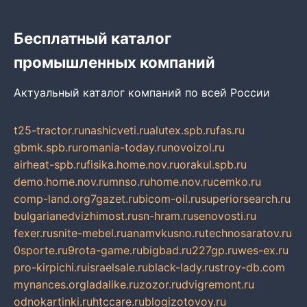
Бесплатный каталог
промышленных компаний
Актуальный каталог компаний по всей России
t25-tractor.ru
nashicveti.ru
alutex.spb.ru
fas.ru
gbmk.spb.ru
romania-today.ru
novoizol.ru
airheat-spb.ru
fisika.home.nov.ru
orakul.spb.ru
demo.home.nov.ru
mnso.ru
home.nov.ru
cemko.ru
comp-land.org
7gazet.ru
bicom-oil.ru
superiorsearch.ru
bulgarianedvizhimost.ru
sn-hram.ru
senovosti.ru
fexer.ru
snite-mebel.ru
anamvkusno.ru
technosaratov.ru
0sporte.ru
9rota-game.ru
bigbad.ru
227gp.ru
wes-ex.ru
pro-kirpichi.ru
israelsale.ru
black-lady.ru
stroy-db.com
mynances.org
ladalike.ru
zozor.ru
dvigremont.ru
odnokartinki.ru
htccare.ru
blogizotovoy.ru