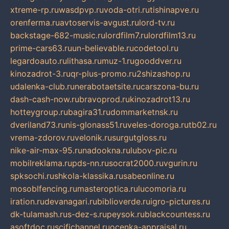
xtreme-rp.ru
wasdpvp.ru
voda-otri.ru
tishinapve.ru
orenferma.ru
avtoservis-avgust.ru
lord-tv.ru
backstage-682-music.ru
lordfilm7.ru
lordfilm13.ru
prime-cars63.ru
un-believable.ru
codetool.ru
legardoauto.ru
lithasa.ru
muz-1.ru
gooddver.ru
kinozadrot-3.ru
qr-plus-promo.ru
2shizashop.ru
udalenka-club.ru
nerabotaetsite.ru
carszona-bu.ru
dash-cash-now.ru
bravoprod.ru
kinozadrot13.ru
hotteygroup.ru
bagira31.ru
dommarketnsk.ru
dveriland73.ru
nis-glonass51.ru
veles-doroga.ru
tb02.ru
vrema-zdorov.ru
velonik.ru
surgutgloss.ru
nike-air-max-95.ru
nadookna.ru
lubov-pic.ru
mobilreklama.ru
pds-nn.ru
socrat2000.ru
vgurin.ru
spksochi.ru
shkola-klassika.ru
sabeonline.ru
mosoblfencing.ru
masteroptica.ru
lucomoria.ru
iration.ru
devanagari.ru
biblioverde.ru
igro-pictures.ru
dk-tulamash.ru
s-dez-s.ru
peysok.ru
blackcountess.ru
asoftdoc.ru
scifichannel.ru
ocenka-appraisal.ru