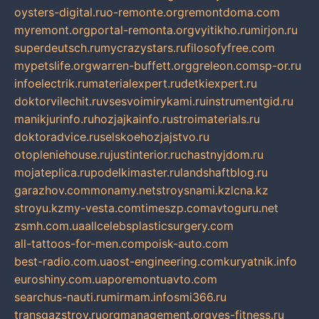
oysters-digital.ru
o-remonte.org
remontdoma.com
myremont.org
portal-remonta.org
vyitikho.ru
mirjon.ru
superdeutsch.ru
mycrazystars.ru
filosofyfree.com
mypetslife.org
warren-buffett.org
greleon.com
sp-or.ru
infoelectrik.ru
materialexpert.ru
detkiexpert.ru
doktorvilechit.ru
vsesvoimirykami.ru
instrumentgid.ru
manikjurinfo.ru
hozjajkainfo.ru
stroimaterials.ru
doktoradvice.ru
selskoehozjajstvo.ru
otopleniehouse.ru
justinterior.ru
chastnyjdom.ru
mojateplica.ru
podelkimaster.ru
landshaftblog.ru
garazhov.com
monamy.net
stroysnami.kz
lcna.kz
stroyu.kz
my-vesta.com
timeszp.com
avtoguru.net
zsmh.com.ua
allcelebsplasticsurgery.com
all-tattoos-for-men.com
poisk-auto.com
best-radio.com.ua
ost-engineering.com
kuryatnik.info
euroshiny.com.ua
poremontuavto.com
searchus-nauti.ru
mirmam.info
smi366.ru
transgazstroy.ru
orgmanagement.org
yes-fitness.ru