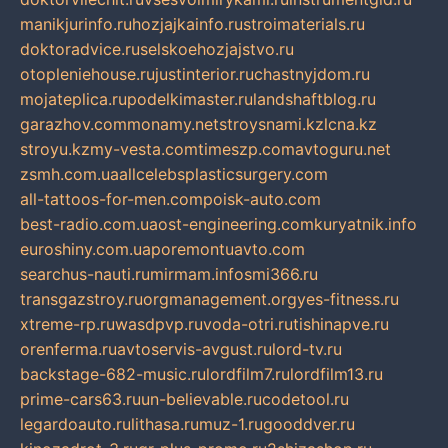
manikjurinfo.ru
hozjajkainfo.ru
stroimaterials.ru
doktoradvice.ru
selskoehozjajstvo.ru
otopleniehouse.ru
justinterior.ru
chastnyjdom.ru
mojateplica.ru
podelkimaster.ru
landshaftblog.ru
garazhov.com
monamy.net
stroysnami.kz
lcna.kz
stroyu.kz
my-vesta.com
timeszp.com
avtoguru.net
zsmh.com.ua
allcelebsplasticsurgery.com
all-tattoos-for-men.com
poisk-auto.com
best-radio.com.ua
ost-engineering.com
kuryatnik.info
euroshiny.com.ua
poremontuavto.com
searchus-nauti.ru
mirmam.info
smi366.ru
transgazstroy.ru
orgmanagement.org
yes-fitness.ru
xtreme-rp.ru
wasdpvp.ru
voda-otri.ru
tishinapve.ru
orenferma.ru
avtoservis-avgust.ru
lord-tv.ru
backstage-682-music.ru
lordfilm7.ru
lordfilm13.ru
prime-cars63.ru
un-believable.ru
codetool.ru
legardoauto.ru
lithasa.ru
muz-1.ru
gooddver.ru