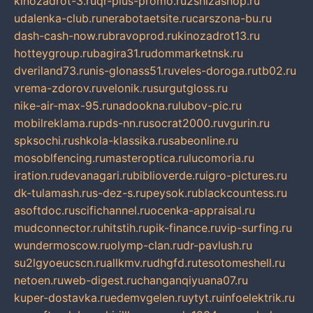
kinozadrot-3.ru
qr-plus-promo.ru
2shizashop.ru
udalenka-club.ru
nerabotaetsite.ru
carszona-bu.ru
dash-cash-now.ru
bravoprod.ru
kinozadrot13.ru
hotteygroup.ru
bagira31.ru
dommarketnsk.ru
dveriland73.ru
nis-glonass51.ru
veles-doroga.ru
tb02.ru
vrema-zdorov.ru
velonik.ru
surgutgloss.ru
nike-air-max-95.ru
nadookna.ru
lubov-pic.ru
mobilreklama.ru
pds-nn.ru
socrat2000.ru
vgurin.ru
spksochi.ru
shkola-klassika.ru
sabeonline.ru
mosoblfencing.ru
masteroptica.ru
lucomoria.ru
iration.ru
devanagari.ru
biblioverde.ru
igro-pictures.ru
dk-tulamash.ru
s-dez-s.ru
peysok.ru
blackcountess.ru
asoftdoc.ru
scifichannel.ru
ocenka-appraisal.ru
mudconnector.ru
hitstih.ru
pik-finance.ru
vip-surfing.ru
wundermoscow.ru
olymp-clan.ru
dr-pavlush.ru
su2lgyoeucscn.ru
allkmv.ru
dhgfd.ru
tesotomeshell.ru
netoen.ru
web-digest.ru
changanqiyuana07.ru
kuper-dostavka.ru
edemvgelen.ru
ytyt.ru
infoelektrik.ru