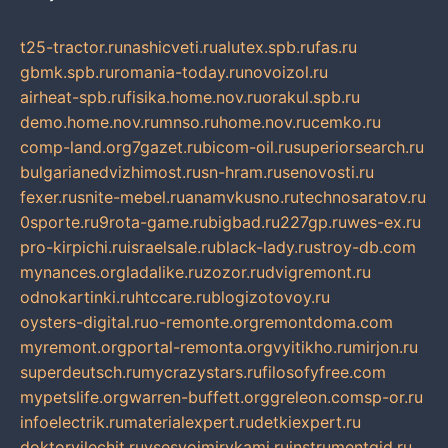
t25-tractor.ru
nashicveti.ru
alutex.spb.ru
fas.ru
gbmk.spb.ru
romania-today.ru
novoizol.ru
airheat-spb.ru
fisika.home.nov.ru
orakul.spb.ru
demo.home.nov.ru
mnso.ru
home.nov.ru
cemko.ru
comp-land.org
7gazet.ru
bicom-oil.ru
superiorsearch.ru
bulgarianedvizhimost.ru
sn-hram.ru
senovosti.ru
fexer.ru
snite-mebel.ru
anamvkusno.ru
technosaratov.ru
0sporte.ru
9rota-game.ru
bigbad.ru
227gp.ru
wes-ex.ru
pro-kirpichi.ru
israelsale.ru
black-lady.ru
stroy-db.com
mynances.org
ladalike.ru
zozor.ru
dvigremont.ru
odnokartinki.ru
htccare.ru
blogizotovoy.ru
oysters-digital.ru
o-remonte.org
remontdoma.com
myremont.org
portal-remonta.org
vyitikho.ru
mirjon.ru
superdeutsch.ru
mycrazystars.ru
filosofyfree.com
mypetslife.org
warren-buffett.org
greleon.com
sp-or.ru
infoelectrik.ru
materialexpert.ru
detkiexpert.ru
doktorvilechit.ru
vsesvoimirykami.ru
instrumentgid.ru