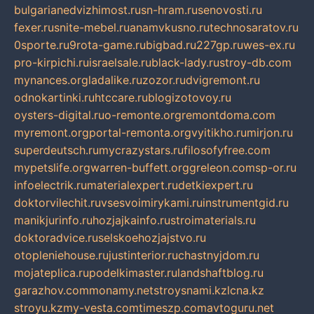
bulgarianedvizhimost.ru
sn-hram.ru
senovosti.ru
fexer.ru
snite-mebel.ru
anamvkusno.ru
technosaratov.ru
0sporte.ru
9rota-game.ru
bigbad.ru
227gp.ru
wes-ex.ru
pro-kirpichi.ru
israelsale.ru
black-lady.ru
stroy-db.com
mynances.org
ladalike.ru
zozor.ru
dvigremont.ru
odnokartinki.ru
htccare.ru
blogizotovoy.ru
oysters-digital.ru
o-remonte.org
remontdoma.com
myremont.org
portal-remonta.org
vyitikho.ru
mirjon.ru
superdeutsch.ru
mycrazystars.ru
filosofyfree.com
mypetslife.org
warren-buffett.org
greleon.com
sp-or.ru
infoelectrik.ru
materialexpert.ru
detkiexpert.ru
doktorvilechit.ru
vsesvoimirykami.ru
instrumentgid.ru
manikjurinfo.ru
hozjajkainfo.ru
stroimaterials.ru
doktoradvice.ru
selskoehozjajstvo.ru
otopleniehouse.ru
justinterior.ru
chastnyjdom.ru
mojateplica.ru
podelkimaster.ru
landshaftblog.ru
garazhov.com
monamy.net
stroysnami.kz
lcna.kz
stroyu.kz
my-vesta.com
timeszp.com
avtoguru.net