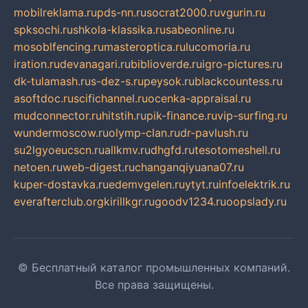
mobilreklama.ru
pds-nn.ru
socrat2000.ru
vgurin.ru
spksochi.ru
shkola-klassika.ru
sabeonline.ru
mosoblfencing.ru
masteroptica.ru
lucomoria.ru
iration.ru
devanagari.ru
biblioverde.ru
igro-pictures.ru
dk-tulamash.ru
s-dez-s.ru
peysok.ru
blackcountess.ru
asoftdoc.ru
scifichannel.ru
ocenka-appraisal.ru
mudconnector.ru
hitstih.ru
pik-finance.ru
vip-surfing.ru
wundermoscow.ru
olymp-clan.ru
dr-pavlush.ru
su2lgyoeucscn.ru
allkmv.ru
dhgfd.ru
tesotomeshell.ru
netoen.ru
web-digest.ru
changanqiyuana07.ru
kuper-dostavka.ru
edemvgelen.ru
ytyt.ru
infoelektrik.ru
everafterclub.org
kirillkgr.ru
goodv1234.ru
oopslady.ru
© Бесплатный каталог промышленных компаний.
Все права защищены.