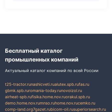
Бесплатный каталог
промышленных компаний
Актуальный каталог компаний по всей России
t25-tractor.ru
nashicveti.ru
alutex.spb.ru
fas.ru
gbmk.spb.ru
romania-today.ru
novoizol.ru
airheat-spb.ru
fisika.home.nov.ru
orakul.spb.ru
demo.home.nov.ru
mnso.ru
home.nov.ru
cemko.ru
comp-land.org
7gazet.ru
bicom-oil.ru
superiorsearch.ru