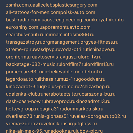
zsmh.com.ua
allcelebsplasticsurgery.com
all-tattoos-for-men.com
poisk-auto.com
best-radio.com.ua
ost-engineering.com
kuryatnik.info
euroshiny.com.ua
poremontuavto.com
searchus-nauti.ru
mirmam.info
smi366.ru
transgazstroy.ru
orgmanagement.org
yes-fitness.ru
xtreme-rp.ru
wasdpvp.ru
voda-otri.ru
tishinapve.ru
orenferma.ru
avtoservis-avgust.ru
lord-tv.ru
backstage-682-music.ru
lordfilm7.ru
lordfilm13.ru
prime-cars63.ru
un-believable.ru
codetool.ru
legardoauto.ru
lithasa.ru
muz-1.ru
gooddver.ru
kinozadrot-3.ru
qr-plus-promo.ru
2shizashop.ru
udalenka-club.ru
nerabotaetsite.ru
carszona-bu.ru
dash-cash-now.ru
bravoprod.ru
kinozadrot13.ru
hotteygroup.ru
bagira31.ru
dommarketnsk.ru
dveriland73.ru
nis-glonass51.ru
veles-doroga.ru
tb02.ru
vrema-zdorov.ru
velonik.ru
surgutgloss.ru
nike-air-max-95.ru
nadookna.ru
lubov-pic.ru