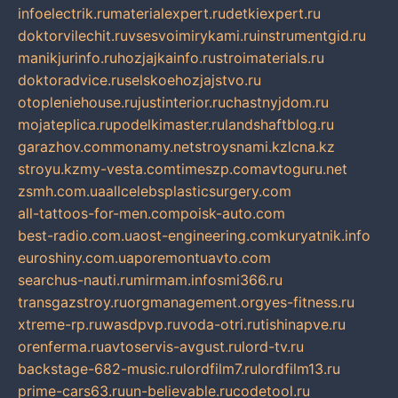
infoelectrik.ru
materialexpert.ru
detkiexpert.ru
doktorvilechit.ru
vsesvoimirykami.ru
instrumentgid.ru
manikjurinfo.ru
hozjajkainfo.ru
stroimaterials.ru
doktoradvice.ru
selskoehozjajstvo.ru
otopleniehouse.ru
justinterior.ru
chastnyjdom.ru
mojateplica.ru
podelkimaster.ru
landshaftblog.ru
garazhov.com
monamy.net
stroysnami.kz
lcna.kz
stroyu.kz
my-vesta.com
timeszp.com
avtoguru.net
zsmh.com.ua
allcelebsplasticsurgery.com
all-tattoos-for-men.com
poisk-auto.com
best-radio.com.ua
ost-engineering.com
kuryatnik.info
euroshiny.com.ua
poremontuavto.com
searchus-nauti.ru
mirmam.info
smi366.ru
transgazstroy.ru
orgmanagement.org
yes-fitness.ru
xtreme-rp.ru
wasdpvp.ru
voda-otri.ru
tishinapve.ru
orenferma.ru
avtoservis-avgust.ru
lord-tv.ru
backstage-682-music.ru
lordfilm7.ru
lordfilm13.ru
prime-cars63.ru
un-believable.ru
codetool.ru