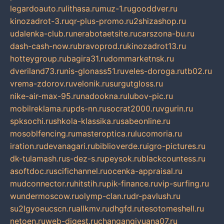
legardoauto.ru
lithasa.ru
muz-1.ru
gooddver.ru
kinozadrot-3.ru
qr-plus-promo.ru
2shizashop.ru
udalenka-club.ru
nerabotaetsite.ru
carszona-bu.ru
dash-cash-now.ru
bravoprod.ru
kinozadrot13.ru
hotteygroup.ru
bagira31.ru
dommarketnsk.ru
dveriland73.ru
nis-glonass51.ru
veles-doroga.ru
tb02.ru
vrema-zdorov.ru
velonik.ru
surgutgloss.ru
nike-air-max-95.ru
nadookna.ru
lubov-pic.ru
mobilreklama.ru
pds-nn.ru
socrat2000.ru
vgurin.ru
spksochi.ru
shkola-klassika.ru
sabeonline.ru
mosoblfencing.ru
masteroptica.ru
lucomoria.ru
iration.ru
devanagari.ru
biblioverde.ru
igro-pictures.ru
dk-tulamash.ru
s-dez-s.ru
peysok.ru
blackcountess.ru
asoftdoc.ru
scifichannel.ru
ocenka-appraisal.ru
mudconnector.ru
hitstih.ru
pik-finance.ru
vip-surfing.ru
wundermoscow.ru
olymp-clan.ru
dr-pavlush.ru
su2lgyoeucscn.ru
allkmv.ru
dhgfd.ru
tesotomeshell.ru
netoen.ru
web-digest.ru
changanqiyuana07.ru