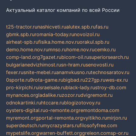
Актуальный каталог компаний по всей России
t25-tractor.ru
nashicveti.ru
alutex.spb.ru
fas.ru
gbmk.spb.ru
romania-today.ru
novoizol.ru
airheat-spb.ru
fisika.home.nov.ru
orakul.spb.ru
demo.home.nov.ru
mnso.ru
home.nov.ru
cemko.ru
comp-land.org
7gazet.ru
bicom-oil.ru
superiorsearch.ru
bulgarianedvizhimost.ru
sn-hram.ru
senovosti.ru
fexer.ru
snite-mebel.ru
anamvkusno.ru
technosaratov.ru
0sporte.ru
9rota-game.ru
bigbad.ru
227gp.ru
wes-ex.ru
pro-kirpichi.ru
israelsale.ru
black-lady.ru
stroy-db.com
mynances.org
ladalike.ru
zozor.ru
dvigremont.ru
odnokartinki.ru
htccare.ru
blogizotovoy.ru
oysters-digital.ru
o-remonte.org
remontdoma.com
myremont.org
portal-remonta.org
vyitikho.ru
mirjon.ru
superdeutsch.ru
mycrazystars.ru
filosofyfree.com
mypetslife.org
warren-buffett.org
greleon.com
sp-or.ru