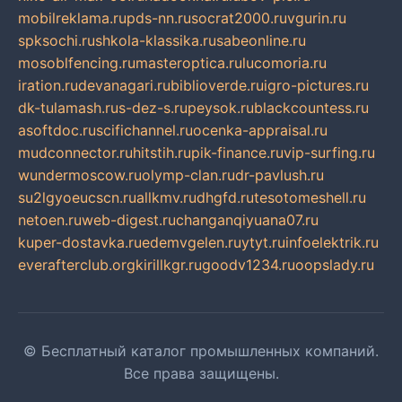
mobilreklama.ru
pds-nn.ru
socrat2000.ru
vgurin.ru
spksochi.ru
shkola-klassika.ru
sabeonline.ru
mosoblfencing.ru
masteroptica.ru
lucomoria.ru
iration.ru
devanagari.ru
biblioverde.ru
igro-pictures.ru
dk-tulamash.ru
s-dez-s.ru
peysok.ru
blackcountess.ru
asoftdoc.ru
scifichannel.ru
ocenka-appraisal.ru
mudconnector.ru
hitstih.ru
pik-finance.ru
vip-surfing.ru
wundermoscow.ru
olymp-clan.ru
dr-pavlush.ru
su2lgyoeucscn.ru
allkmv.ru
dhgfd.ru
tesotomeshell.ru
netoen.ru
web-digest.ru
changanqiyuana07.ru
kuper-dostavka.ru
edemvgelen.ru
ytyt.ru
infoelektrik.ru
everafterclub.org
kirillkgr.ru
goodv1234.ru
oopslady.ru
© Бесплатный каталог промышленных компаний.
Все права защищены.