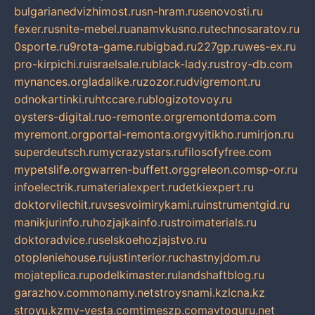
bulgarianedvizhimost.ru
sn-hram.ru
senovosti.ru
fexer.ru
snite-mebel.ru
anamvkusno.ru
technosaratov.ru
0sporte.ru
9rota-game.ru
bigbad.ru
227gp.ru
wes-ex.ru
pro-kirpichi.ru
israelsale.ru
black-lady.ru
stroy-db.com
mynances.org
ladalike.ru
zozor.ru
dvigremont.ru
odnokartinki.ru
htccare.ru
blogizotovoy.ru
oysters-digital.ru
o-remonte.org
remontdoma.com
myremont.org
portal-remonta.org
vyitikho.ru
mirjon.ru
superdeutsch.ru
mycrazystars.ru
filosofyfree.com
mypetslife.org
warren-buffett.org
greleon.com
sp-or.ru
infoelectrik.ru
materialexpert.ru
detkiexpert.ru
doktorvilechit.ru
vsesvoimirykami.ru
instrumentgid.ru
manikjurinfo.ru
hozjajkainfo.ru
stroimaterials.ru
doktoradvice.ru
selskoehozjajstvo.ru
otopleniehouse.ru
justinterior.ru
chastnyjdom.ru
mojateplica.ru
podelkimaster.ru
landshaftblog.ru
garazhov.com
monamy.net
stroysnami.kz
lcna.kz
stroyu.kz
my-vesta.com
timeszp.com
avtoguru.net