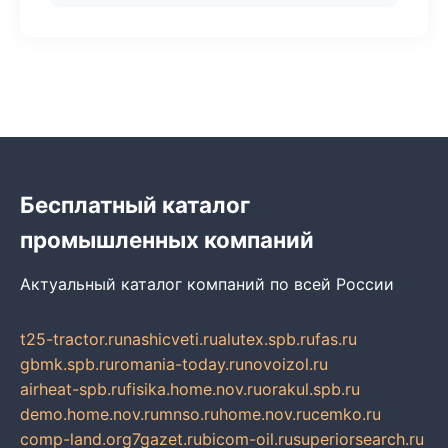
Бесплатный каталог
промышленных компаний
Актуальный каталог компаний по всей России
t25-tractor.ru
nashicveti.ru
alutex.spb.ru
fas.ru
gbmk.spb.ru
romania-today.ru
novoizol.ru
airheat-spb.ru
fisika.home.nov.ru
orakul.spb.ru
demo.home.nov.ru
mnso.ru
home.nov.ru
cemko.ru
comp-land.org
7gazet.ru
bicom-oil.ru
superiorsearch.ru