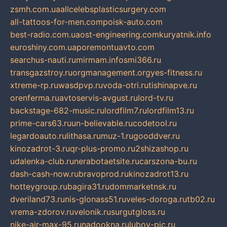
zsmh.com.ua
allcelebsplasticsurgery.com
all-tattoos-for-men.com
poisk-auto.com
best-radio.com.ua
ost-engineering.com
kuryatnik.info
euroshiny.com.ua
poremontuavto.com
searchus-nauti.ru
mirmam.info
smi366.ru
transgazstroy.ru
orgmanagement.org
yes-fitness.ru
xtreme-rp.ru
wasdpvp.ru
voda-otri.ru
tishinapve.ru
orenferma.ru
avtoservis-avgust.ru
lord-tv.ru
backstage-682-music.ru
lordfilm7.ru
lordfilm13.ru
prime-cars63.ru
un-believable.ru
codetool.ru
legardoauto.ru
lithasa.ru
muz-1.ru
gooddver.ru
kinozadrot-3.ru
qr-plus-promo.ru
2shizashop.ru
udalenka-club.ru
nerabotaetsite.ru
carszona-bu.ru
dash-cash-now.ru
bravoprod.ru
kinozadrot13.ru
hotteygroup.ru
bagira31.ru
dommarketnsk.ru
dveriland73.ru
nis-glonass51.ru
veles-doroga.ru
tb02.ru
vrema-zdorov.ru
velonik.ru
surgutgloss.ru
nike-air-max-95.ru
nadookna.ru
lubov-pic.ru