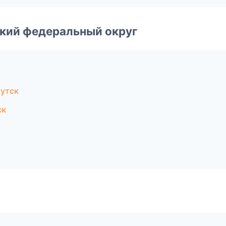
ский федеральный округ
кутск
ск