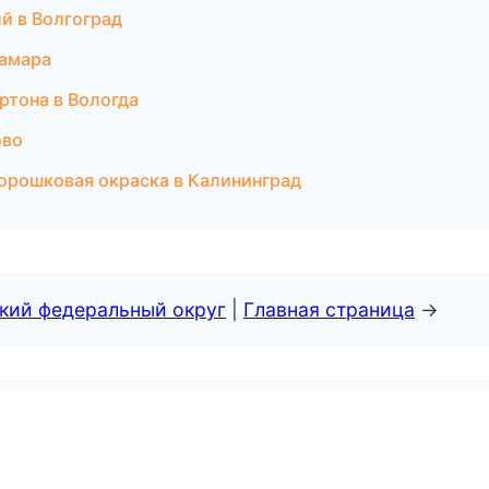
й в Волгоград
Самара
ртона в Вологда
ово
Порошковая окраска в Калининград
ский федеральный округ
|
Главная страница
→