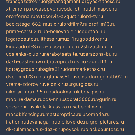
transgazstroy.ru
orgmanagement.org
yes-fitness.ru
xtreme-rp.ru
wasdpvp.ru
voda-otri.ru
tishinapve.ru
orenferma.ru
avtoservis-avgust.ru
lord-tv.ru
backstage-682-music.ru
lordfilm7.ru
lordfilm13.ru
prime-cars63.ru
un-believable.ru
codetool.ru
legardoauto.ru
lithasa.ru
muz-1.ru
gooddver.ru
kinozadrot-3.ru
qr-plus-promo.ru
2shizashop.ru
udalenka-club.ru
nerabotaetsite.ru
carszona-bu.ru
dash-cash-now.ru
bravoprod.ru
kinozadrot13.ru
hotteygroup.ru
bagira31.ru
dommarketnsk.ru
dveriland73.ru
nis-glonass51.ru
veles-doroga.ru
tb02.ru
vrema-zdorov.ru
velonik.ru
surgutgloss.ru
nike-air-max-95.ru
nadookna.ru
lubov-pic.ru
mobilreklama.ru
pds-nn.ru
socrat2000.ru
vgurin.ru
spksochi.ru
shkola-klassika.ru
sabeonline.ru
mosoblfencing.ru
masteroptica.ru
lucomoria.ru
iration.ru
devanagari.ru
biblioverde.ru
igro-pictures.ru
dk-tulamash.ru
s-dez-s.ru
peysok.ru
blackcountess.ru