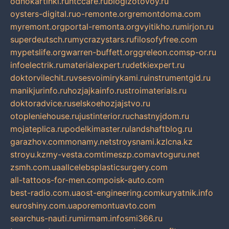
odnokartinki.ru
htccare.ru
blogizotovoy.ru
oysters-digital.ru
o-remonte.org
remontdoma.com
myremont.org
portal-remonta.org
vyitikho.ru
mirjon.ru
superdeutsch.ru
mycrazystars.ru
filosofyfree.com
mypetslife.org
warren-buffett.org
greleon.com
sp-or.ru
infoelectrik.ru
materialexpert.ru
detkiexpert.ru
doktorvilechit.ru
vsesvoimirykami.ru
instrumentgid.ru
manikjurinfo.ru
hozjajkainfo.ru
stroimaterials.ru
doktoradvice.ru
selskoehozjajstvo.ru
otopleniehouse.ru
justinterior.ru
chastnyjdom.ru
mojateplica.ru
podelkimaster.ru
landshaftblog.ru
garazhov.com
monamy.net
stroysnami.kz
lcna.kz
stroyu.kz
my-vesta.com
timeszp.com
avtoguru.net
zsmh.com.ua
allcelebsplasticsurgery.com
all-tattoos-for-men.com
poisk-auto.com
best-radio.com.ua
ost-engineering.com
kuryatnik.info
euroshiny.com.ua
poremontuavto.com
searchus-nauti.ru
mirmam.info
smi366.ru