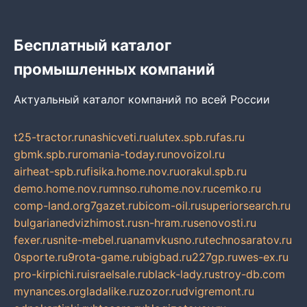
Бесплатный каталог
промышленных компаний
Актуальный каталог компаний по всей России
t25-tractor.ru
nashicveti.ru
alutex.spb.ru
fas.ru
gbmk.spb.ru
romania-today.ru
novoizol.ru
airheat-spb.ru
fisika.home.nov.ru
orakul.spb.ru
demo.home.nov.ru
mnso.ru
home.nov.ru
cemko.ru
comp-land.org
7gazet.ru
bicom-oil.ru
superiorsearch.ru
bulgarianedvizhimost.ru
sn-hram.ru
senovosti.ru
fexer.ru
snite-mebel.ru
anamvkusno.ru
technosaratov.ru
0sporte.ru
9rota-game.ru
bigbad.ru
227gp.ru
wes-ex.ru
pro-kirpichi.ru
israelsale.ru
black-lady.ru
stroy-db.com
mynances.org
ladalike.ru
zozor.ru
dvigremont.ru