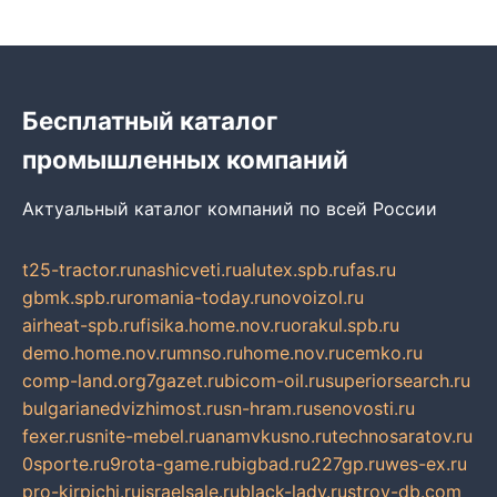
Бесплатный каталог
промышленных компаний
Актуальный каталог компаний по всей России
t25-tractor.ru
nashicveti.ru
alutex.spb.ru
fas.ru
gbmk.spb.ru
romania-today.ru
novoizol.ru
airheat-spb.ru
fisika.home.nov.ru
orakul.spb.ru
demo.home.nov.ru
mnso.ru
home.nov.ru
cemko.ru
comp-land.org
7gazet.ru
bicom-oil.ru
superiorsearch.ru
bulgarianedvizhimost.ru
sn-hram.ru
senovosti.ru
fexer.ru
snite-mebel.ru
anamvkusno.ru
technosaratov.ru
0sporte.ru
9rota-game.ru
bigbad.ru
227gp.ru
wes-ex.ru
pro-kirpichi.ru
israelsale.ru
black-lady.ru
stroy-db.com