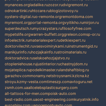
mynances.org
ladalike.ru
zozor.ru
dvigremont.ru
odnokartinki.ru
htccare.ru
blogizotovoy.ru
oysters-digital.ru
o-remonte.org
remontdoma.com
myremont.org
portal-remonta.org
vyitikho.ru
mirjon.ru
superdeutsch.ru
mycrazystars.ru
filosofyfree.com
mypetslife.org
warren-buffett.org
greleon.com
sp-or.ru
infoelectrik.ru
materialexpert.ru
detkiexpert.ru
doktorvilechit.ru
vsesvoimirykami.ru
instrumentgid.ru
manikjurinfo.ru
hozjajkainfo.ru
stroimaterials.ru
doktoradvice.ru
selskoehozjajstvo.ru
otopleniehouse.ru
justinterior.ru
chastnyjdom.ru
mojateplica.ru
podelkimaster.ru
landshaftblog.ru
garazhov.com
monamy.net
stroysnami.kz
lcna.kz
stroyu.kz
my-vesta.com
timeszp.com
avtoguru.net
zsmh.com.ua
allcelebsplasticsurgery.com
all-tattoos-for-men.com
poisk-auto.com
best-radio.com.ua
ost-engineering.com
kuryatnik.info
euroshiny.com.ua
poremontuavto.com