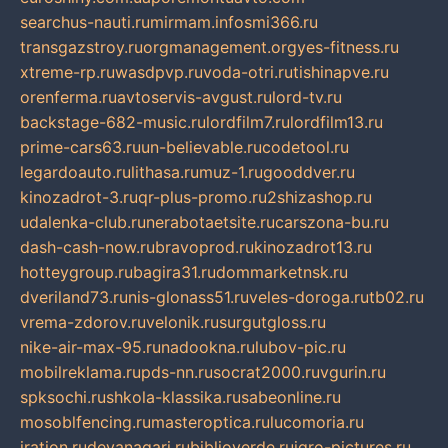
searchus-nauti.ru
mirmam.info
smi366.ru
transgazstroy.ru
orgmanagement.org
yes-fitness.ru
xtreme-rp.ru
wasdpvp.ru
voda-otri.ru
tishinapve.ru
orenferma.ru
avtoservis-avgust.ru
lord-tv.ru
backstage-682-music.ru
lordfilm7.ru
lordfilm13.ru
prime-cars63.ru
un-believable.ru
codetool.ru
legardoauto.ru
lithasa.ru
muz-1.ru
gooddver.ru
kinozadrot-3.ru
qr-plus-promo.ru
2shizashop.ru
udalenka-club.ru
nerabotaetsite.ru
carszona-bu.ru
dash-cash-now.ru
bravoprod.ru
kinozadrot13.ru
hotteygroup.ru
bagira31.ru
dommarketnsk.ru
dveriland73.ru
nis-glonass51.ru
veles-doroga.ru
tb02.ru
vrema-zdorov.ru
velonik.ru
surgutgloss.ru
nike-air-max-95.ru
nadookna.ru
lubov-pic.ru
mobilreklama.ru
pds-nn.ru
socrat2000.ru
vgurin.ru
spksochi.ru
shkola-klassika.ru
sabeonline.ru
mosoblfencing.ru
masteroptica.ru
lucomoria.ru
iration.ru
devanagari.ru
biblioverde.ru
igro-pictures.ru