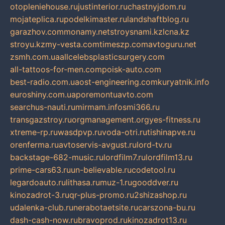
otopleniehouse.ru
justinterior.ru
chastnyjdom.ru
mojateplica.ru
podelkimaster.ru
landshaftblog.ru
garazhov.com
monamy.net
stroysnami.kz
lcna.kz
stroyu.kz
my-vesta.com
timeszp.com
avtoguru.net
zsmh.com.ua
allcelebsplasticsurgery.com
all-tattoos-for-men.com
poisk-auto.com
best-radio.com.ua
ost-engineering.com
kuryatnik.info
euroshiny.com.ua
poremontuavto.com
searchus-nauti.ru
mirmam.info
smi366.ru
transgazstroy.ru
orgmanagement.org
yes-fitness.ru
xtreme-rp.ru
wasdpvp.ru
voda-otri.ru
tishinapve.ru
orenferma.ru
avtoservis-avgust.ru
lord-tv.ru
backstage-682-music.ru
lordfilm7.ru
lordfilm13.ru
prime-cars63.ru
un-believable.ru
codetool.ru
legardoauto.ru
lithasa.ru
muz-1.ru
gooddver.ru
kinozadrot-3.ru
qr-plus-promo.ru
2shizashop.ru
udalenka-club.ru
nerabotaetsite.ru
carszona-bu.ru
dash-cash-now.ru
bravoprod.ru
kinozadrot13.ru