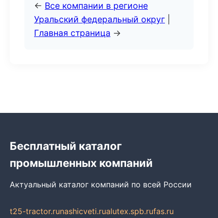
←
Все компании в регионе
Уральский федеральный округ
|
Главная страница
→
Бесплатный каталог
промышленных компаний
Актуальный каталог компаний по всей России
t25-tractor.ru
nashicveti.ru
alutex.spb.ru
fas.ru