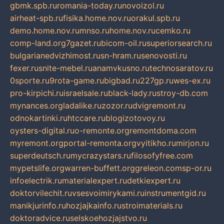
gbmk.spb.ru
romania-today.ru
novoizol.ru
airheat-spb.ru
fisika.home.nov.ru
orakul.spb.ru
demo.home.nov.ru
mnso.ru
home.nov.ru
cemko.ru
comp-land.org
7gazet.ru
bicom-oil.ru
superiorsearch.ru
bulgarianedvizhimost.ru
sn-hram.ru
senovosti.ru
fexer.ru
snite-mebel.ru
anamvkusno.ru
technosaratov.ru
0sporte.ru
9rota-game.ru
bigbad.ru
227gp.ru
wes-ex.ru
pro-kirpichi.ru
israelsale.ru
black-lady.ru
stroy-db.com
mynances.org
ladalike.ru
zozor.ru
dvigremont.ru
odnokartinki.ru
htccare.ru
blogizotovoy.ru
oysters-digital.ru
o-remonte.org
remontdoma.com
myremont.org
portal-remonta.org
vyitikho.ru
mirjon.ru
superdeutsch.ru
mycrazystars.ru
filosofyfree.com
mypetslife.org
warren-buffett.org
greleon.com
sp-or.ru
infoelectrik.ru
materialexpert.ru
detkiexpert.ru
doktorvilechit.ru
vsesvoimirykami.ru
instrumentgid.ru
manikjurinfo.ru
hozjajkainfo.ru
stroimaterials.ru
doktoradvice.ru
selskoehozjajstvo.ru