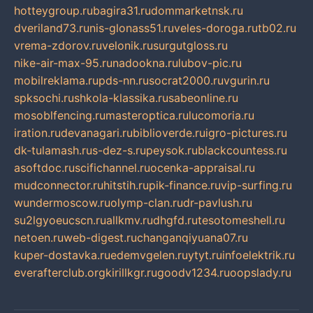
hotteygroup.ru
bagira31.ru
dommarketnsk.ru
dveriland73.ru
nis-glonass51.ru
veles-doroga.ru
tb02.ru
vrema-zdorov.ru
velonik.ru
surgutgloss.ru
nike-air-max-95.ru
nadookna.ru
lubov-pic.ru
mobilreklama.ru
pds-nn.ru
socrat2000.ru
vgurin.ru
spksochi.ru
shkola-klassika.ru
sabeonline.ru
mosoblfencing.ru
masteroptica.ru
lucomoria.ru
iration.ru
devanagari.ru
biblioverde.ru
igro-pictures.ru
dk-tulamash.ru
s-dez-s.ru
peysok.ru
blackcountess.ru
asoftdoc.ru
scifichannel.ru
ocenka-appraisal.ru
mudconnector.ru
hitstih.ru
pik-finance.ru
vip-surfing.ru
wundermoscow.ru
olymp-clan.ru
dr-pavlush.ru
su2lgyoeucscn.ru
allkmv.ru
dhgfd.ru
tesotomeshell.ru
netoen.ru
web-digest.ru
changanqiyuana07.ru
kuper-dostavka.ru
edemvgelen.ru
ytyt.ru
infoelektrik.ru
everafterclub.org
kirillkgr.ru
goodv1234.ru
oopslady.ru