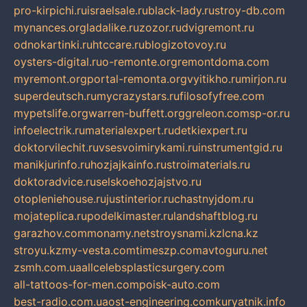
pro-kirpichi.ru
israelsale.ru
black-lady.ru
stroy-db.com
mynances.org
ladalike.ru
zozor.ru
dvigremont.ru
odnokartinki.ru
htccare.ru
blogizotovoy.ru
oysters-digital.ru
o-remonte.org
remontdoma.com
myremont.org
portal-remonta.org
vyitikho.ru
mirjon.ru
superdeutsch.ru
mycrazystars.ru
filosofyfree.com
mypetslife.org
warren-buffett.org
greleon.com
sp-or.ru
infoelectrik.ru
materialexpert.ru
detkiexpert.ru
doktorvilechit.ru
vsesvoimirykami.ru
instrumentgid.ru
manikjurinfo.ru
hozjajkainfo.ru
stroimaterials.ru
doktoradvice.ru
selskoehozjajstvo.ru
otopleniehouse.ru
justinterior.ru
chastnyjdom.ru
mojateplica.ru
podelkimaster.ru
landshaftblog.ru
garazhov.com
monamy.net
stroysnami.kz
lcna.kz
stroyu.kz
my-vesta.com
timeszp.com
avtoguru.net
zsmh.com.ua
allcelebsplasticsurgery.com
all-tattoos-for-men.com
poisk-auto.com
best-radio.com.ua
ost-engineering.com
kuryatnik.info