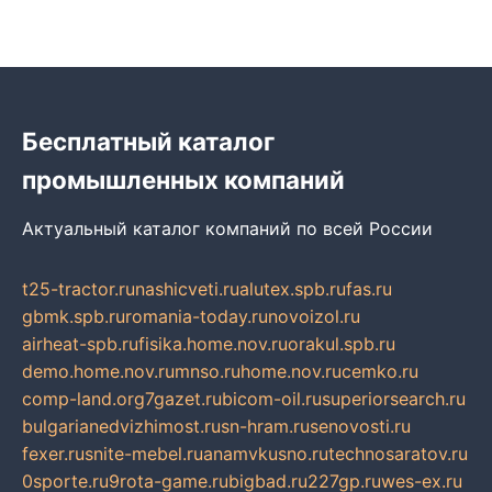
Бесплатный каталог
промышленных компаний
Актуальный каталог компаний по всей России
t25-tractor.ru
nashicveti.ru
alutex.spb.ru
fas.ru
gbmk.spb.ru
romania-today.ru
novoizol.ru
airheat-spb.ru
fisika.home.nov.ru
orakul.spb.ru
demo.home.nov.ru
mnso.ru
home.nov.ru
cemko.ru
comp-land.org
7gazet.ru
bicom-oil.ru
superiorsearch.ru
bulgarianedvizhimost.ru
sn-hram.ru
senovosti.ru
fexer.ru
snite-mebel.ru
anamvkusno.ru
technosaratov.ru
0sporte.ru
9rota-game.ru
bigbad.ru
227gp.ru
wes-ex.ru