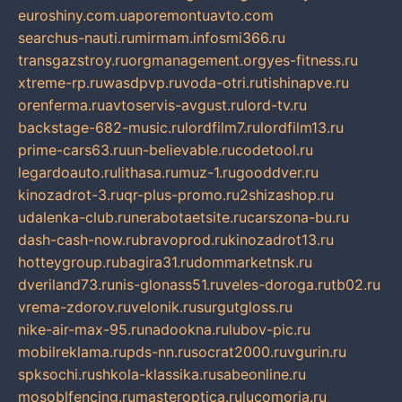
euroshiny.com.ua
poremontuavto.com
searchus-nauti.ru
mirmam.info
smi366.ru
transgazstroy.ru
orgmanagement.org
yes-fitness.ru
xtreme-rp.ru
wasdpvp.ru
voda-otri.ru
tishinapve.ru
orenferma.ru
avtoservis-avgust.ru
lord-tv.ru
backstage-682-music.ru
lordfilm7.ru
lordfilm13.ru
prime-cars63.ru
un-believable.ru
codetool.ru
legardoauto.ru
lithasa.ru
muz-1.ru
gooddver.ru
kinozadrot-3.ru
qr-plus-promo.ru
2shizashop.ru
udalenka-club.ru
nerabotaetsite.ru
carszona-bu.ru
dash-cash-now.ru
bravoprod.ru
kinozadrot13.ru
hotteygroup.ru
bagira31.ru
dommarketnsk.ru
dveriland73.ru
nis-glonass51.ru
veles-doroga.ru
tb02.ru
vrema-zdorov.ru
velonik.ru
surgutgloss.ru
nike-air-max-95.ru
nadookna.ru
lubov-pic.ru
mobilreklama.ru
pds-nn.ru
socrat2000.ru
vgurin.ru
spksochi.ru
shkola-klassika.ru
sabeonline.ru
mosoblfencing.ru
masteroptica.ru
lucomoria.ru