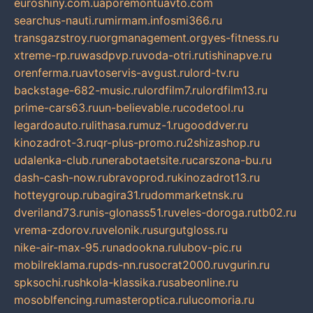
euroshiny.com.ua
poremontuavto.com
searchus-nauti.ru
mirmam.info
smi366.ru
transgazstroy.ru
orgmanagement.org
yes-fitness.ru
xtreme-rp.ru
wasdpvp.ru
voda-otri.ru
tishinapve.ru
orenferma.ru
avtoservis-avgust.ru
lord-tv.ru
backstage-682-music.ru
lordfilm7.ru
lordfilm13.ru
prime-cars63.ru
un-believable.ru
codetool.ru
legardoauto.ru
lithasa.ru
muz-1.ru
gooddver.ru
kinozadrot-3.ru
qr-plus-promo.ru
2shizashop.ru
udalenka-club.ru
nerabotaetsite.ru
carszona-bu.ru
dash-cash-now.ru
bravoprod.ru
kinozadrot13.ru
hotteygroup.ru
bagira31.ru
dommarketnsk.ru
dveriland73.ru
nis-glonass51.ru
veles-doroga.ru
tb02.ru
vrema-zdorov.ru
velonik.ru
surgutgloss.ru
nike-air-max-95.ru
nadookna.ru
lubov-pic.ru
mobilreklama.ru
pds-nn.ru
socrat2000.ru
vgurin.ru
spksochi.ru
shkola-klassika.ru
sabeonline.ru
mosoblfencing.ru
masteroptica.ru
lucomoria.ru