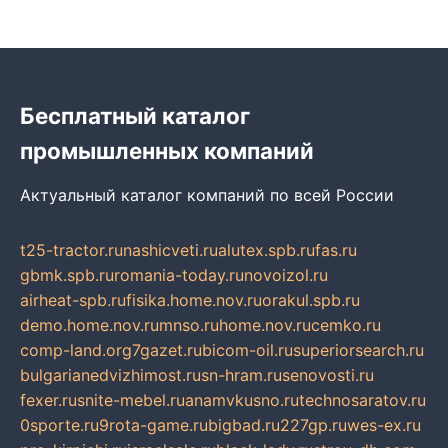
Бесплатный каталог
промышленных компаний
Актуальный каталог компаний по всей России
t25-tractor.ru
nashicveti.ru
alutex.spb.ru
fas.ru
gbmk.spb.ru
romania-today.ru
novoizol.ru
airheat-spb.ru
fisika.home.nov.ru
orakul.spb.ru
demo.home.nov.ru
mnso.ru
home.nov.ru
cemko.ru
comp-land.org
7gazet.ru
bicom-oil.ru
superiorsearch.ru
bulgarianedvizhimost.ru
sn-hram.ru
senovosti.ru
fexer.ru
snite-mebel.ru
anamvkusno.ru
technosaratov.ru
0sporte.ru
9rota-game.ru
bigbad.ru
227gp.ru
wes-ex.ru