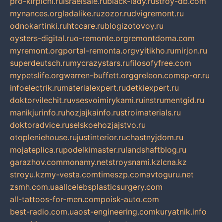
pro-kirpichi.ru
israelsale.ru
black-lady.ru
stroy-db.com
mynances.org
ladalike.ru
zozor.ru
dvigremont.ru
odnokartinki.ru
htccare.ru
blogizotovoy.ru
oysters-digital.ru
o-remonte.org
remontdoma.com
myremont.org
portal-remonta.org
vyitikho.ru
mirjon.ru
superdeutsch.ru
mycrazystars.ru
filosofyfree.com
mypetslife.org
warren-buffett.org
greleon.com
sp-or.ru
infoelectrik.ru
materialexpert.ru
detkiexpert.ru
doktorvilechit.ru
vsesvoimirykami.ru
instrumentgid.ru
manikjurinfo.ru
hozjajkainfo.ru
stroimaterials.ru
doktoradvice.ru
selskoehozjajstvo.ru
otopleniehouse.ru
justinterior.ru
chastnyjdom.ru
mojateplica.ru
podelkimaster.ru
landshaftblog.ru
garazhov.com
monamy.net
stroysnami.kz
lcna.kz
stroyu.kz
my-vesta.com
timeszp.com
avtoguru.net
zsmh.com.ua
allcelebsplasticsurgery.com
all-tattoos-for-men.com
poisk-auto.com
best-radio.com.ua
ost-engineering.com
kuryatnik.info