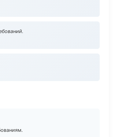
ебований.
бованиям.