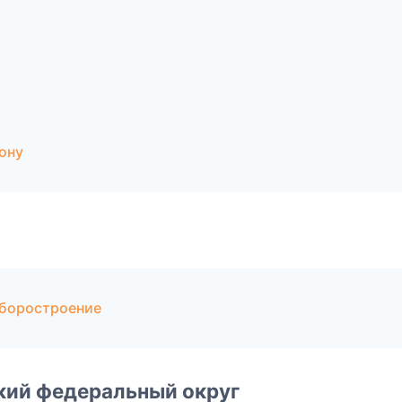
ону
иборостроение
ский федеральный округ