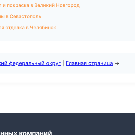
онт и покраска в Великий Новгород
мы в Севастополь
яя отделка в Челябинск
кий федеральный округ
|
Главная страница
→
енных компаний