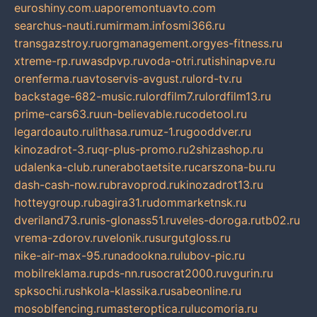
euroshiny.com.ua
poremontuavto.com
searchus-nauti.ru
mirmam.info
smi366.ru
transgazstroy.ru
orgmanagement.org
yes-fitness.ru
xtreme-rp.ru
wasdpvp.ru
voda-otri.ru
tishinapve.ru
orenferma.ru
avtoservis-avgust.ru
lord-tv.ru
backstage-682-music.ru
lordfilm7.ru
lordfilm13.ru
prime-cars63.ru
un-believable.ru
codetool.ru
legardoauto.ru
lithasa.ru
muz-1.ru
gooddver.ru
kinozadrot-3.ru
qr-plus-promo.ru
2shizashop.ru
udalenka-club.ru
nerabotaetsite.ru
carszona-bu.ru
dash-cash-now.ru
bravoprod.ru
kinozadrot13.ru
hotteygroup.ru
bagira31.ru
dommarketnsk.ru
dveriland73.ru
nis-glonass51.ru
veles-doroga.ru
tb02.ru
vrema-zdorov.ru
velonik.ru
surgutgloss.ru
nike-air-max-95.ru
nadookna.ru
lubov-pic.ru
mobilreklama.ru
pds-nn.ru
socrat2000.ru
vgurin.ru
spksochi.ru
shkola-klassika.ru
sabeonline.ru
mosoblfencing.ru
masteroptica.ru
lucomoria.ru