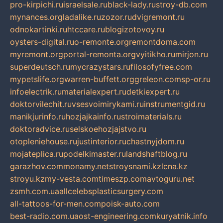
pro-kirpichi.ru
israelsale.ru
black-lady.ru
stroy-db.com
mynances.org
ladalike.ru
zozor.ru
dvigremont.ru
odnokartinki.ru
htccare.ru
blogizotovoy.ru
oysters-digital.ru
o-remonte.org
remontdoma.com
myremont.org
portal-remonta.org
vyitikho.ru
mirjon.ru
superdeutsch.ru
mycrazystars.ru
filosofyfree.com
mypetslife.org
warren-buffett.org
greleon.com
sp-or.ru
infoelectrik.ru
materialexpert.ru
detkiexpert.ru
doktorvilechit.ru
vsesvoimirykami.ru
instrumentgid.ru
manikjurinfo.ru
hozjajkainfo.ru
stroimaterials.ru
doktoradvice.ru
selskoehozjajstvo.ru
otopleniehouse.ru
justinterior.ru
chastnyjdom.ru
mojateplica.ru
podelkimaster.ru
landshaftblog.ru
garazhov.com
monamy.net
stroysnami.kz
lcna.kz
stroyu.kz
my-vesta.com
timeszp.com
avtoguru.net
zsmh.com.ua
allcelebsplasticsurgery.com
all-tattoos-for-men.com
poisk-auto.com
best-radio.com.ua
ost-engineering.com
kuryatnik.info