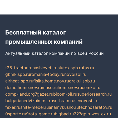
Бесплатный каталог
промышленных компаний
Актуальный каталог компаний по всей России
t25-tractor.ru
nashicveti.ru
alutex.spb.ru
fas.ru
gbmk.spb.ru
romania-today.ru
novoizol.ru
airheat-spb.ru
fisika.home.nov.ru
orakul.spb.ru
demo.home.nov.ru
mnso.ru
home.nov.ru
cemko.ru
comp-land.org
7gazet.ru
bicom-oil.ru
superiorsearch.ru
bulgarianedvizhimost.ru
sn-hram.ru
senovosti.ru
fexer.ru
snite-mebel.ru
anamvkusno.ru
technosaratov.ru
0sporte.ru
9rota-game.ru
bigbad.ru
227gp.ru
wes-ex.ru