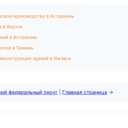
еское производство в Астрахань
 в Якутск
ний в Астрахань
полов в Тюмень
еконструкция зданий в Ижевск
кий федеральный округ
|
Главная страница
→