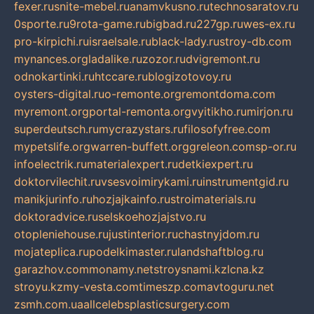
fexer.ru
snite-mebel.ru
anamvkusno.ru
technosaratov.ru
0sporte.ru
9rota-game.ru
bigbad.ru
227gp.ru
wes-ex.ru
pro-kirpichi.ru
israelsale.ru
black-lady.ru
stroy-db.com
mynances.org
ladalike.ru
zozor.ru
dvigremont.ru
odnokartinki.ru
htccare.ru
blogizotovoy.ru
oysters-digital.ru
o-remonte.org
remontdoma.com
myremont.org
portal-remonta.org
vyitikho.ru
mirjon.ru
superdeutsch.ru
mycrazystars.ru
filosofyfree.com
mypetslife.org
warren-buffett.org
greleon.com
sp-or.ru
infoelectrik.ru
materialexpert.ru
detkiexpert.ru
doktorvilechit.ru
vsesvoimirykami.ru
instrumentgid.ru
manikjurinfo.ru
hozjajkainfo.ru
stroimaterials.ru
doktoradvice.ru
selskoehozjajstvo.ru
otopleniehouse.ru
justinterior.ru
chastnyjdom.ru
mojateplica.ru
podelkimaster.ru
landshaftblog.ru
garazhov.com
monamy.net
stroysnami.kz
lcna.kz
stroyu.kz
my-vesta.com
timeszp.com
avtoguru.net
zsmh.com.ua
allcelebsplasticsurgery.com