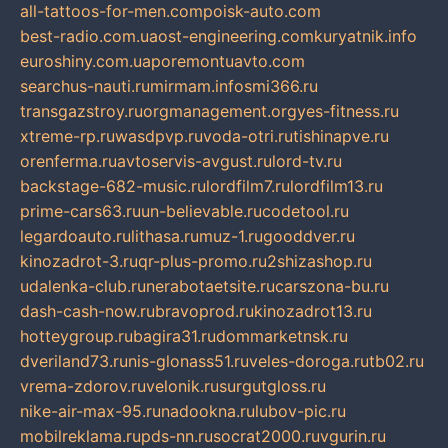
all-tattoos-for-men.com
poisk-auto.com
best-radio.com.ua
ost-engineering.com
kuryatnik.info
euroshiny.com.ua
poremontuavto.com
searchus-nauti.ru
mirmam.info
smi366.ru
transgazstroy.ru
orgmanagement.org
yes-fitness.ru
xtreme-rp.ru
wasdpvp.ru
voda-otri.ru
tishinapve.ru
orenferma.ru
avtoservis-avgust.ru
lord-tv.ru
backstage-682-music.ru
lordfilm7.ru
lordfilm13.ru
prime-cars63.ru
un-believable.ru
codetool.ru
legardoauto.ru
lithasa.ru
muz-1.ru
gooddver.ru
kinozadrot-3.ru
qr-plus-promo.ru
2shizashop.ru
udalenka-club.ru
nerabotaetsite.ru
carszona-bu.ru
dash-cash-now.ru
bravoprod.ru
kinozadrot13.ru
hotteygroup.ru
bagira31.ru
dommarketnsk.ru
dveriland73.ru
nis-glonass51.ru
veles-doroga.ru
tb02.ru
vrema-zdorov.ru
velonik.ru
surgutgloss.ru
nike-air-max-95.ru
nadookna.ru
lubov-pic.ru
mobilreklama.ru
pds-nn.ru
socrat2000.ru
vgurin.ru