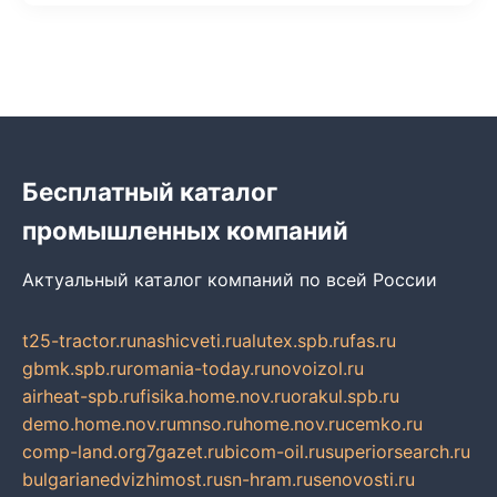
Бесплатный каталог
промышленных компаний
Актуальный каталог компаний по всей России
t25-tractor.ru
nashicveti.ru
alutex.spb.ru
fas.ru
gbmk.spb.ru
romania-today.ru
novoizol.ru
airheat-spb.ru
fisika.home.nov.ru
orakul.spb.ru
demo.home.nov.ru
mnso.ru
home.nov.ru
cemko.ru
comp-land.org
7gazet.ru
bicom-oil.ru
superiorsearch.ru
bulgarianedvizhimost.ru
sn-hram.ru
senovosti.ru