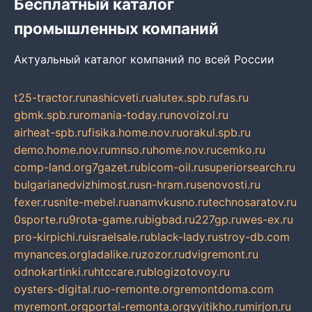
Бесплатный каталог
промышленных компаний
Актуальный каталог компаний по всей России
t25-tractor.ru
nashicveti.ru
alutex.spb.ru
fas.ru
gbmk.spb.ru
romania-today.ru
novoizol.ru
airheat-spb.ru
fisika.home.nov.ru
orakul.spb.ru
demo.home.nov.ru
mnso.ru
home.nov.ru
cemko.ru
comp-land.org
7gazet.ru
bicom-oil.ru
superiorsearch.ru
bulgarianedvizhimost.ru
sn-hram.ru
senovosti.ru
fexer.ru
snite-mebel.ru
anamvkusno.ru
technosaratov.ru
0sporte.ru
9rota-game.ru
bigbad.ru
227gp.ru
wes-ex.ru
pro-kirpichi.ru
israelsale.ru
black-lady.ru
stroy-db.com
mynances.org
ladalike.ru
zozor.ru
dvigremont.ru
odnokartinki.ru
htccare.ru
blogizotovoy.ru
oysters-digital.ru
o-remonte.org
remontdoma.com
myremont.org
portal-remonta.org
vyitikho.ru
mirjon.ru