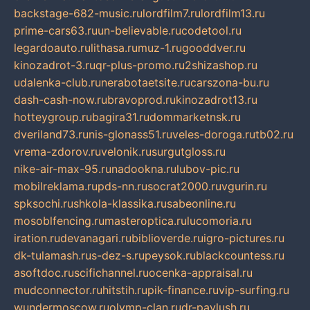
backstage-682-music.ru
lordfilm7.ru
lordfilm13.ru
prime-cars63.ru
un-believable.ru
codetool.ru
legardoauto.ru
lithasa.ru
muz-1.ru
gooddver.ru
kinozadrot-3.ru
qr-plus-promo.ru
2shizashop.ru
udalenka-club.ru
nerabotaetsite.ru
carszona-bu.ru
dash-cash-now.ru
bravoprod.ru
kinozadrot13.ru
hotteygroup.ru
bagira31.ru
dommarketnsk.ru
dveriland73.ru
nis-glonass51.ru
veles-doroga.ru
tb02.ru
vrema-zdorov.ru
velonik.ru
surgutgloss.ru
nike-air-max-95.ru
nadookna.ru
lubov-pic.ru
mobilreklama.ru
pds-nn.ru
socrat2000.ru
vgurin.ru
spksochi.ru
shkola-klassika.ru
sabeonline.ru
mosoblfencing.ru
masteroptica.ru
lucomoria.ru
iration.ru
devanagari.ru
biblioverde.ru
igro-pictures.ru
dk-tulamash.ru
s-dez-s.ru
peysok.ru
blackcountess.ru
asoftdoc.ru
scifichannel.ru
ocenka-appraisal.ru
mudconnector.ru
hitstih.ru
pik-finance.ru
vip-surfing.ru
wundermoscow.ru
olymp-clan.ru
dr-pavlush.ru