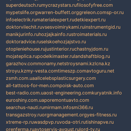
superdeutsch.ru
mycrazystars.ru
filosofyfree.com
mypetslife.org
warren-buffett.org
greleon.com
sp-or.ru
infoelectrik.ru
materialexpert.ru
detkiexpert.ru
doktorvilechit.ru
vsesvoimirykami.ru
instrumentgid.ru
manikjurinfo.ru
hozjajkainfo.ru
stroimaterials.ru
doktoradvice.ru
selskoehozjajstvo.ru
otopleniehouse.ru
justinterior.ru
chastnyjdom.ru
mojateplica.ru
podelkimaster.ru
landshaftblog.ru
garazhov.com
monamy.net
stroysnami.kz
lcna.kz
stroyu.kz
my-vesta.com
timeszp.com
avtoguru.net
zsmh.com.ua
allcelebsplasticsurgery.com
all-tattoos-for-men.com
poisk-auto.com
best-radio.com.ua
ost-engineering.com
kuryatnik.info
euroshiny.com.ua
poremontuavto.com
searchus-nauti.ru
mirmam.info
smi366.ru
transgazstroy.ru
orgmanagement.org
yes-fitness.ru
xtreme-rp.ru
wasdpvp.ru
voda-otri.ru
tishinapve.ru
orenferma.ru
avtoservis-avgust.ru
lord-tv.ru