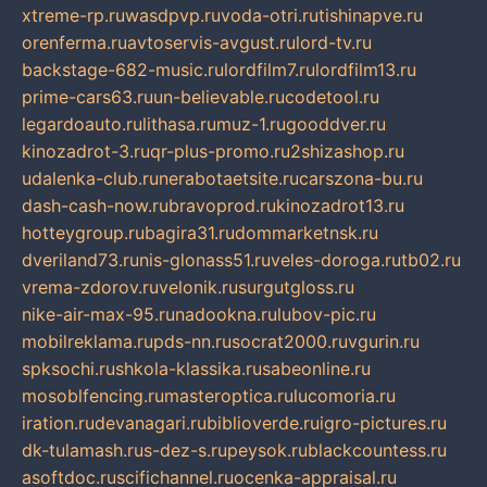
xtreme-rp.ru
wasdpvp.ru
voda-otri.ru
tishinapve.ru
orenferma.ru
avtoservis-avgust.ru
lord-tv.ru
backstage-682-music.ru
lordfilm7.ru
lordfilm13.ru
prime-cars63.ru
un-believable.ru
codetool.ru
legardoauto.ru
lithasa.ru
muz-1.ru
gooddver.ru
kinozadrot-3.ru
qr-plus-promo.ru
2shizashop.ru
udalenka-club.ru
nerabotaetsite.ru
carszona-bu.ru
dash-cash-now.ru
bravoprod.ru
kinozadrot13.ru
hotteygroup.ru
bagira31.ru
dommarketnsk.ru
dveriland73.ru
nis-glonass51.ru
veles-doroga.ru
tb02.ru
vrema-zdorov.ru
velonik.ru
surgutgloss.ru
nike-air-max-95.ru
nadookna.ru
lubov-pic.ru
mobilreklama.ru
pds-nn.ru
socrat2000.ru
vgurin.ru
spksochi.ru
shkola-klassika.ru
sabeonline.ru
mosoblfencing.ru
masteroptica.ru
lucomoria.ru
iration.ru
devanagari.ru
biblioverde.ru
igro-pictures.ru
dk-tulamash.ru
s-dez-s.ru
peysok.ru
blackcountess.ru
asoftdoc.ru
scifichannel.ru
ocenka-appraisal.ru