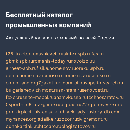
Бесплатный каталог
промышленных компаний
Актуальный каталог компаний по всей России
t25-tractor.ru
nashicveti.ru
alutex.spb.ru
fas.ru
gbmk.spb.ru
romania-today.ru
novoizol.ru
airheat-spb.ru
fisika.home.nov.ru
orakul.spb.ru
demo.home.nov.ru
mnso.ru
home.nov.ru
cemko.ru
comp-land.org
7gazet.ru
bicom-oil.ru
superiorsearch.ru
bulgarianedvizhimost.ru
sn-hram.ru
senovosti.ru
fexer.ru
snite-mebel.ru
anamvkusno.ru
technosaratov.ru
0sporte.ru
9rota-game.ru
bigbad.ru
227gp.ru
wes-ex.ru
pro-kirpichi.ru
israelsale.ru
black-lady.ru
stroy-db.com
mynances.org
ladalike.ru
zozor.ru
dvigremont.ru
odnokartinki.ru
htccare.ru
blogizotovoy.ru