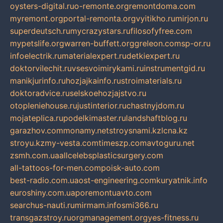
oysters-digital.ru
o-remonte.org
remontdoma.com
myremont.org
portal-remonta.org
vyitikho.ru
mirjon.ru
superdeutsch.ru
mycrazystars.ru
filosofyfree.com
mypetslife.org
warren-buffett.org
greleon.com
sp-or.ru
infoelectrik.ru
materialexpert.ru
detkiexpert.ru
doktorvilechit.ru
vsesvoimirykami.ru
instrumentgid.ru
manikjurinfo.ru
hozjajkainfo.ru
stroimaterials.ru
doktoradvice.ru
selskoehozjajstvo.ru
otopleniehouse.ru
justinterior.ru
chastnyjdom.ru
mojateplica.ru
podelkimaster.ru
landshaftblog.ru
garazhov.com
monamy.net
stroysnami.kz
lcna.kz
stroyu.kz
my-vesta.com
timeszp.com
avtoguru.net
zsmh.com.ua
allcelebsplasticsurgery.com
all-tattoos-for-men.com
poisk-auto.com
best-radio.com.ua
ost-engineering.com
kuryatnik.info
euroshiny.com.ua
poremontuavto.com
searchus-nauti.ru
mirmam.info
smi366.ru
transgazstroy.ru
orgmanagement.org
yes-fitness.ru