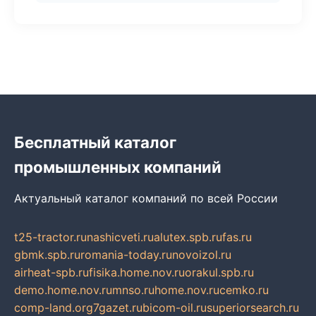
Бесплатный каталог
промышленных компаний
Актуальный каталог компаний по всей России
t25-tractor.ru
nashicveti.ru
alutex.spb.ru
fas.ru
gbmk.spb.ru
romania-today.ru
novoizol.ru
airheat-spb.ru
fisika.home.nov.ru
orakul.spb.ru
demo.home.nov.ru
mnso.ru
home.nov.ru
cemko.ru
comp-land.org
7gazet.ru
bicom-oil.ru
superiorsearch.ru