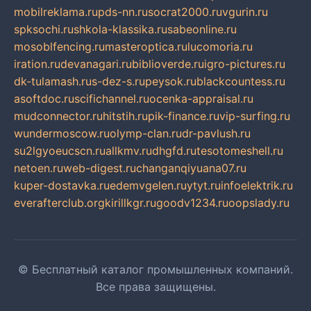
mobilreklama.ru
pds-nn.ru
socrat2000.ru
vgurin.ru
spksochi.ru
shkola-klassika.ru
sabeonline.ru
mosoblfencing.ru
masteroptica.ru
lucomoria.ru
iration.ru
devanagari.ru
biblioverde.ru
igro-pictures.ru
dk-tulamash.ru
s-dez-s.ru
peysok.ru
blackcountess.ru
asoftdoc.ru
scifichannel.ru
ocenka-appraisal.ru
mudconnector.ru
hitstih.ru
pik-finance.ru
vip-surfing.ru
wundermoscow.ru
olymp-clan.ru
dr-pavlush.ru
su2lgyoeucscn.ru
allkmv.ru
dhgfd.ru
tesotomeshell.ru
netoen.ru
web-digest.ru
changanqiyuana07.ru
kuper-dostavka.ru
edemvgelen.ru
ytyt.ru
infoelektrik.ru
everafterclub.org
kirillkgr.ru
goodv1234.ru
oopslady.ru
© Бесплатный каталог промышленных компаний.
Все права защищены.