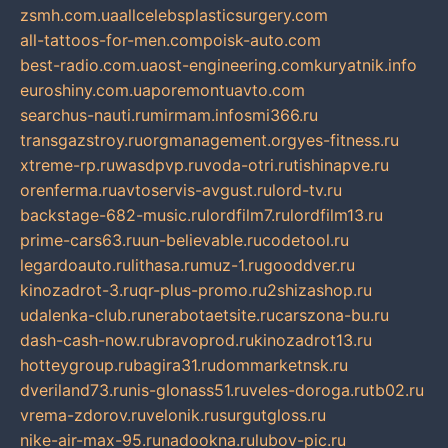
zsmh.com.ua
allcelebsplasticsurgery.com
all-tattoos-for-men.com
poisk-auto.com
best-radio.com.ua
ost-engineering.com
kuryatnik.info
euroshiny.com.ua
poremontuavto.com
searchus-nauti.ru
mirmam.info
smi366.ru
transgazstroy.ru
orgmanagement.org
yes-fitness.ru
xtreme-rp.ru
wasdpvp.ru
voda-otri.ru
tishinapve.ru
orenferma.ru
avtoservis-avgust.ru
lord-tv.ru
backstage-682-music.ru
lordfilm7.ru
lordfilm13.ru
prime-cars63.ru
un-believable.ru
codetool.ru
legardoauto.ru
lithasa.ru
muz-1.ru
gooddver.ru
kinozadrot-3.ru
qr-plus-promo.ru
2shizashop.ru
udalenka-club.ru
nerabotaetsite.ru
carszona-bu.ru
dash-cash-now.ru
bravoprod.ru
kinozadrot13.ru
hotteygroup.ru
bagira31.ru
dommarketnsk.ru
dveriland73.ru
nis-glonass51.ru
veles-doroga.ru
tb02.ru
vrema-zdorov.ru
velonik.ru
surgutgloss.ru
nike-air-max-95.ru
nadookna.ru
lubov-pic.ru