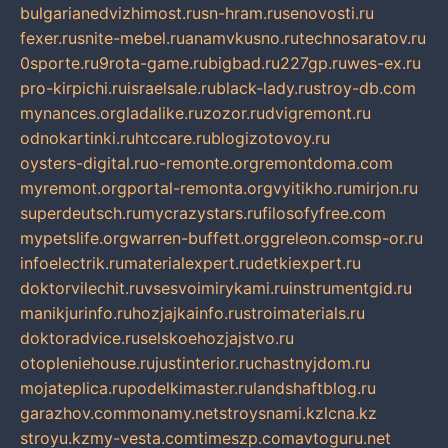
bulgarianedvizhimost.ru
sn-hram.ru
senovosti.ru
fexer.ru
snite-mebel.ru
anamvkusno.ru
technosaratov.ru
0sporte.ru
9rota-game.ru
bigbad.ru
227gp.ru
wes-ex.ru
pro-kirpichi.ru
israelsale.ru
black-lady.ru
stroy-db.com
mynances.org
ladalike.ru
zozor.ru
dvigremont.ru
odnokartinki.ru
htccare.ru
blogizotovoy.ru
oysters-digital.ru
o-remonte.org
remontdoma.com
myremont.org
portal-remonta.org
vyitikho.ru
mirjon.ru
superdeutsch.ru
mycrazystars.ru
filosofyfree.com
mypetslife.org
warren-buffett.org
greleon.com
sp-or.ru
infoelectrik.ru
materialexpert.ru
detkiexpert.ru
doktorvilechit.ru
vsesvoimirykami.ru
instrumentgid.ru
manikjurinfo.ru
hozjajkainfo.ru
stroimaterials.ru
doktoradvice.ru
selskoehozjajstvo.ru
otopleniehouse.ru
justinterior.ru
chastnyjdom.ru
mojateplica.ru
podelkimaster.ru
landshaftblog.ru
garazhov.com
monamy.net
stroysnami.kz
lcna.kz
stroyu.kz
my-vesta.com
timeszp.com
avtoguru.net