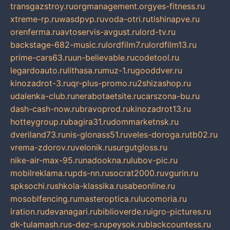
transgazstroy.ru
orgmanagement.org
yes-fitness.ru
xtreme-rp.ru
wasdpvp.ru
voda-otri.ru
tishinapve.ru
orenferma.ru
avtoservis-avgust.ru
lord-tv.ru
backstage-682-music.ru
lordfilm7.ru
lordfilm13.ru
prime-cars63.ru
un-believable.ru
codetool.ru
legardoauto.ru
lithasa.ru
muz-1.ru
gooddver.ru
kinozadrot-3.ru
qr-plus-promo.ru
2shizashop.ru
udalenka-club.ru
nerabotaetsite.ru
carszona-bu.ru
dash-cash-now.ru
bravoprod.ru
kinozadrot13.ru
hotteygroup.ru
bagira31.ru
dommarketnsk.ru
dveriland73.ru
nis-glonass51.ru
veles-doroga.ru
tb02.ru
vrema-zdorov.ru
velonik.ru
surgutgloss.ru
nike-air-max-95.ru
nadookna.ru
lubov-pic.ru
mobilreklama.ru
pds-nn.ru
socrat2000.ru
vgurin.ru
spksochi.ru
shkola-klassika.ru
sabeonline.ru
mosoblfencing.ru
masteroptica.ru
lucomoria.ru
iration.ru
devanagari.ru
biblioverde.ru
igro-pictures.ru
dk-tulamash.ru
s-dez-s.ru
peysok.ru
blackcountess.ru