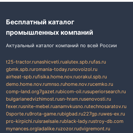
Бесплатный каталог
промышленных компаний
Актуальный каталог компаний по всей России
t25-tractor.ru
nashicveti.ru
alutex.spb.ru
fas.ru
gbmk.spb.ru
romania-today.ru
novoizol.ru
airheat-spb.ru
fisika.home.nov.ru
orakul.spb.ru
demo.home.nov.ru
mnso.ru
home.nov.ru
cemko.ru
comp-land.org
7gazet.ru
bicom-oil.ru
superiorsearch.ru
bulgarianedvizhimost.ru
sn-hram.ru
senovosti.ru
fexer.ru
snite-mebel.ru
anamvkusno.ru
technosaratov.ru
0sporte.ru
9rota-game.ru
bigbad.ru
227gp.ru
wes-ex.ru
pro-kirpichi.ru
israelsale.ru
black-lady.ru
stroy-db.com
mynances.org
ladalike.ru
zozor.ru
dvigremont.ru