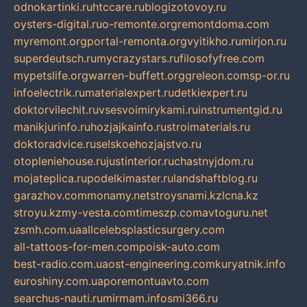
odnokartinki.ru
htccare.ru
blogizotovoy.ru
oysters-digital.ru
o-remonte.org
remontdoma.com
myremont.org
portal-remonta.org
vyitikho.ru
mirjon.ru
superdeutsch.ru
mycrazystars.ru
filosofyfree.com
mypetslife.org
warren-buffett.org
greleon.com
sp-or.ru
infoelectrik.ru
materialexpert.ru
detkiexpert.ru
doktorvilechit.ru
vsesvoimirykami.ru
instrumentgid.ru
manikjurinfo.ru
hozjajkainfo.ru
stroimaterials.ru
doktoradvice.ru
selskoehozjajstvo.ru
otopleniehouse.ru
justinterior.ru
chastnyjdom.ru
mojateplica.ru
podelkimaster.ru
landshaftblog.ru
garazhov.com
monamy.net
stroysnami.kz
lcna.kz
stroyu.kz
my-vesta.com
timeszp.com
avtoguru.net
zsmh.com.ua
allcelebsplasticsurgery.com
all-tattoos-for-men.com
poisk-auto.com
best-radio.com.ua
ost-engineering.com
kuryatnik.info
euroshiny.com.ua
poremontuavto.com
searchus-nauti.ru
mirmam.info
smi366.ru