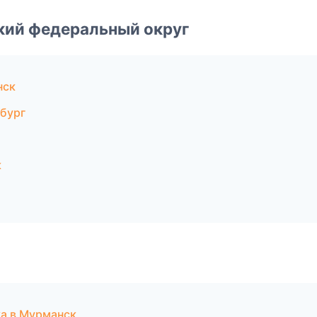
ский федеральный округ
нск
бург
к
ка в Мурманск