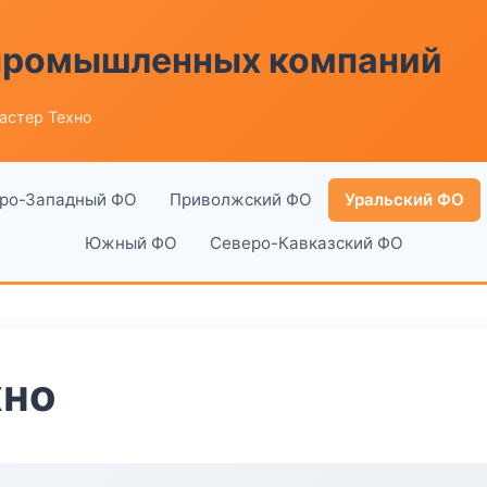
 промышленных компаний
астер Техно
ро-Западный ФО
Приволжский ФО
Уральский ФО
Южный ФО
Северо-Кавказский ФО
хно