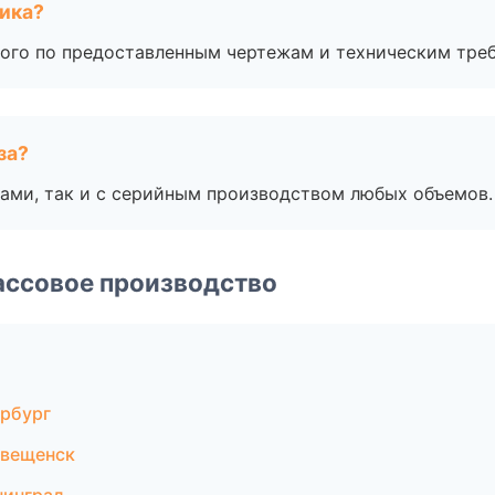
чика?
ого по предоставленным чертежам и техническим тре
за?
ами, так и с серийным производством любых объемов.
ассовое производство
ербург
овещенск