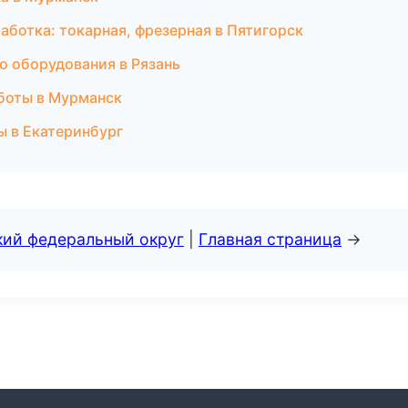
ботка: токарная, фрезерная в Пятигорск
о оборудования в Рязань
боты в Мурманск
ы в Екатеринбург
кий федеральный округ
|
Главная страница
→