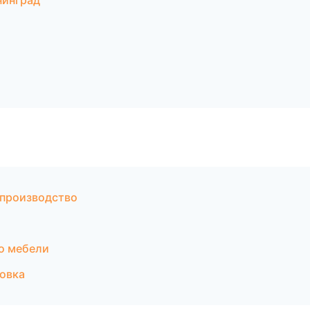
нинград
 производство
о мебели
овка