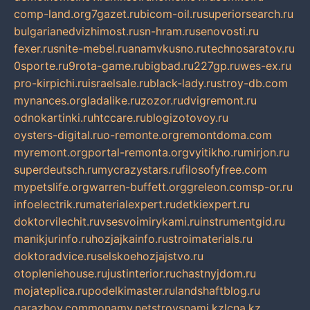
comp-land.org
7gazet.ru
bicom-oil.ru
superiorsearch.ru
bulgarianedvizhimost.ru
sn-hram.ru
senovosti.ru
fexer.ru
snite-mebel.ru
anamvkusno.ru
technosaratov.ru
0sporte.ru
9rota-game.ru
bigbad.ru
227gp.ru
wes-ex.ru
pro-kirpichi.ru
israelsale.ru
black-lady.ru
stroy-db.com
mynances.org
ladalike.ru
zozor.ru
dvigremont.ru
odnokartinki.ru
htccare.ru
blogizotovoy.ru
oysters-digital.ru
o-remonte.org
remontdoma.com
myremont.org
portal-remonta.org
vyitikho.ru
mirjon.ru
superdeutsch.ru
mycrazystars.ru
filosofyfree.com
mypetslife.org
warren-buffett.org
greleon.com
sp-or.ru
infoelectrik.ru
materialexpert.ru
detkiexpert.ru
doktorvilechit.ru
vsesvoimirykami.ru
instrumentgid.ru
manikjurinfo.ru
hozjajkainfo.ru
stroimaterials.ru
doktoradvice.ru
selskoehozjajstvo.ru
otopleniehouse.ru
justinterior.ru
chastnyjdom.ru
mojateplica.ru
podelkimaster.ru
landshaftblog.ru
garazhov.com
monamy.net
stroysnami.kz
lcna.kz