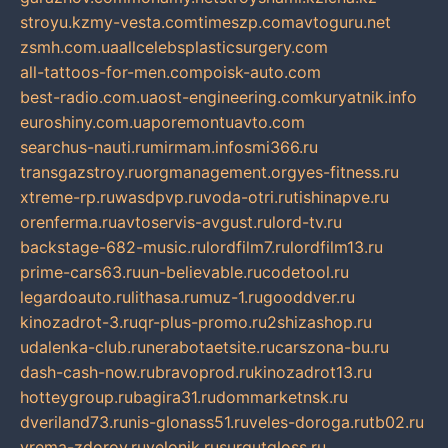
stroyu.kz
my-vesta.com
timeszp.com
avtoguru.net
zsmh.com.ua
allcelebsplasticsurgery.com
all-tattoos-for-men.com
poisk-auto.com
best-radio.com.ua
ost-engineering.com
kuryatnik.info
euroshiny.com.ua
poremontuavto.com
searchus-nauti.ru
mirmam.info
smi366.ru
transgazstroy.ru
orgmanagement.org
yes-fitness.ru
xtreme-rp.ru
wasdpvp.ru
voda-otri.ru
tishinapve.ru
orenferma.ru
avtoservis-avgust.ru
lord-tv.ru
backstage-682-music.ru
lordfilm7.ru
lordfilm13.ru
prime-cars63.ru
un-believable.ru
codetool.ru
legardoauto.ru
lithasa.ru
muz-1.ru
gooddver.ru
kinozadrot-3.ru
qr-plus-promo.ru
2shizashop.ru
udalenka-club.ru
nerabotaetsite.ru
carszona-bu.ru
dash-cash-now.ru
bravoprod.ru
kinozadrot13.ru
hotteygroup.ru
bagira31.ru
dommarketnsk.ru
dveriland73.ru
nis-glonass51.ru
veles-doroga.ru
tb02.ru
vrema-zdorov.ru
velonik.ru
surgutgloss.ru