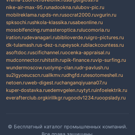
nike-air-max-95.ru
nadookna.ru
lubov-pic.ru
mobilreklama.ru
pds-nn.ru
socrat2000.ru
vgurin.ru
spksochi.ru
shkola-klassika.ru
sabeonline.ru
mosoblfencing.ru
masteroptica.ru
lucomoria.ru
iration.ru
devanagari.ru
biblioverde.ru
igro-pictures.ru
dk-tulamash.ru
s-dez-s.ru
peysok.ru
blackcountess.ru
asoftdoc.ru
scifichannel.ru
ocenka-appraisal.ru
mudconnector.ru
hitstih.ru
pik-finance.ru
vip-surfing.ru
wundermoscow.ru
olymp-clan.ru
dr-pavlush.ru
su2lgyoeucscn.ru
allkmv.ru
dhgfd.ru
tesotomeshell.ru
netoen.ru
web-digest.ru
changanqiyuana07.ru
kuper-dostavka.ru
edemvgelen.ru
ytyt.ru
infoelektrik.ru
everafterclub.org
kirillkgr.ru
goodv1234.ru
oopslady.ru
© Бесплатный каталог промышленных компаний.
Все права защищены.