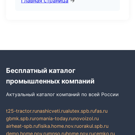
Главная страница
→
Бесплатный каталог
промышленных компаний
Актуальный каталог компаний по всей России
t25-tractor.ru
nashicveti.ru
alutex.spb.ru
fas.ru
gbmk.spb.ru
romania-today.ru
novoizol.ru
airheat-spb.ru
fisika.home.nov.ru
orakul.spb.ru
demo.home.nov.ru
mnso.ru
home.nov.ru
cemko.ru