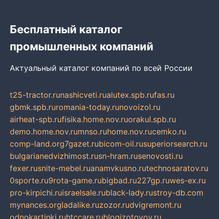
Бесплатный каталог
промышленных компаний
Актуальный каталог компаний по всей России
t25-tractor.ru
nashicveti.ru
alutex.spb.ru
fas.ru
gbmk.spb.ru
romania-today.ru
novoizol.ru
airheat-spb.ru
fisika.home.nov.ru
orakul.spb.ru
demo.home.nov.ru
mnso.ru
home.nov.ru
cemko.ru
comp-land.org
7gazet.ru
bicom-oil.ru
superiorsearch.ru
bulgarianedvizhimost.ru
sn-hram.ru
senovosti.ru
fexer.ru
snite-mebel.ru
anamvkusno.ru
technosaratov.ru
0sporte.ru
9rota-game.ru
bigbad.ru
227gp.ru
wes-ex.ru
pro-kirpichi.ru
israelsale.ru
black-lady.ru
stroy-db.com
mynances.org
ladalike.ru
zozor.ru
dvigremont.ru
odnokartinki.ru
htccare.ru
blogizotovoy.ru