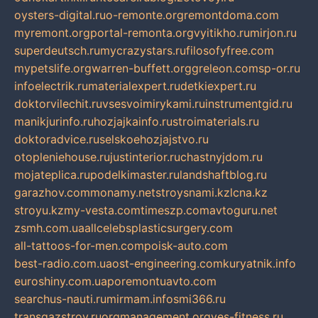
oysters-digital.ru
o-remonte.org
remontdoma.com
myremont.org
portal-remonta.org
vyitikho.ru
mirjon.ru
superdeutsch.ru
mycrazystars.ru
filosofyfree.com
mypetslife.org
warren-buffett.org
greleon.com
sp-or.ru
infoelectrik.ru
materialexpert.ru
detkiexpert.ru
doktorvilechit.ru
vsesvoimirykami.ru
instrumentgid.ru
manikjurinfo.ru
hozjajkainfo.ru
stroimaterials.ru
doktoradvice.ru
selskoehozjajstvo.ru
otopleniehouse.ru
justinterior.ru
chastnyjdom.ru
mojateplica.ru
podelkimaster.ru
landshaftblog.ru
garazhov.com
monamy.net
stroysnami.kz
lcna.kz
stroyu.kz
my-vesta.com
timeszp.com
avtoguru.net
zsmh.com.ua
allcelebsplasticsurgery.com
all-tattoos-for-men.com
poisk-auto.com
best-radio.com.ua
ost-engineering.com
kuryatnik.info
euroshiny.com.ua
poremontuavto.com
searchus-nauti.ru
mirmam.info
smi366.ru
transgazstroy.ru
orgmanagement.org
yes-fitness.ru