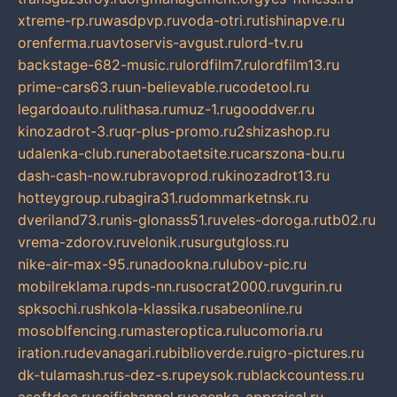
xtreme-rp.ru
wasdpvp.ru
voda-otri.ru
tishinapve.ru
orenferma.ru
avtoservis-avgust.ru
lord-tv.ru
backstage-682-music.ru
lordfilm7.ru
lordfilm13.ru
prime-cars63.ru
un-believable.ru
codetool.ru
legardoauto.ru
lithasa.ru
muz-1.ru
gooddver.ru
kinozadrot-3.ru
qr-plus-promo.ru
2shizashop.ru
udalenka-club.ru
nerabotaetsite.ru
carszona-bu.ru
dash-cash-now.ru
bravoprod.ru
kinozadrot13.ru
hotteygroup.ru
bagira31.ru
dommarketnsk.ru
dveriland73.ru
nis-glonass51.ru
veles-doroga.ru
tb02.ru
vrema-zdorov.ru
velonik.ru
surgutgloss.ru
nike-air-max-95.ru
nadookna.ru
lubov-pic.ru
mobilreklama.ru
pds-nn.ru
socrat2000.ru
vgurin.ru
spksochi.ru
shkola-klassika.ru
sabeonline.ru
mosoblfencing.ru
masteroptica.ru
lucomoria.ru
iration.ru
devanagari.ru
biblioverde.ru
igro-pictures.ru
dk-tulamash.ru
s-dez-s.ru
peysok.ru
blackcountess.ru