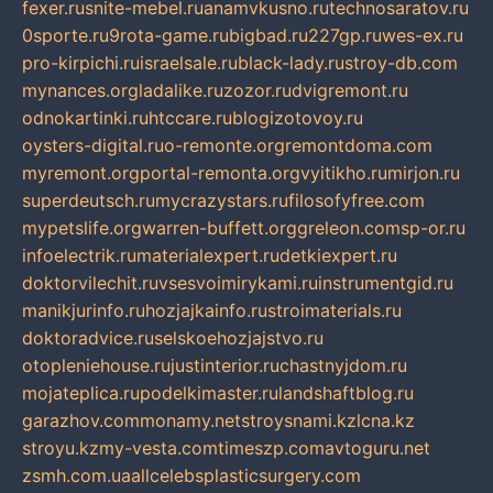
fexer.ru
snite-mebel.ru
anamvkusno.ru
technosaratov.ru
0sporte.ru
9rota-game.ru
bigbad.ru
227gp.ru
wes-ex.ru
pro-kirpichi.ru
israelsale.ru
black-lady.ru
stroy-db.com
mynances.org
ladalike.ru
zozor.ru
dvigremont.ru
odnokartinki.ru
htccare.ru
blogizotovoy.ru
oysters-digital.ru
o-remonte.org
remontdoma.com
myremont.org
portal-remonta.org
vyitikho.ru
mirjon.ru
superdeutsch.ru
mycrazystars.ru
filosofyfree.com
mypetslife.org
warren-buffett.org
greleon.com
sp-or.ru
infoelectrik.ru
materialexpert.ru
detkiexpert.ru
doktorvilechit.ru
vsesvoimirykami.ru
instrumentgid.ru
manikjurinfo.ru
hozjajkainfo.ru
stroimaterials.ru
doktoradvice.ru
selskoehozjajstvo.ru
otopleniehouse.ru
justinterior.ru
chastnyjdom.ru
mojateplica.ru
podelkimaster.ru
landshaftblog.ru
garazhov.com
monamy.net
stroysnami.kz
lcna.kz
stroyu.kz
my-vesta.com
timeszp.com
avtoguru.net
zsmh.com.ua
allcelebsplasticsurgery.com