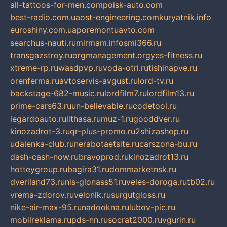
all-tattoos-for-men.com
poisk-auto.com
best-radio.com.ua
ost-engineering.com
kuryatnik.info
euroshiny.com.ua
poremontuavto.com
searchus-nauti.ru
mirmam.info
smi366.ru
transgazstroy.ru
orgmanagement.org
yes-fitness.ru
xtreme-rp.ru
wasdpvp.ru
voda-otri.ru
tishinapve.ru
orenferma.ru
avtoservis-avgust.ru
lord-tv.ru
backstage-682-music.ru
lordfilm7.ru
lordfilm13.ru
prime-cars63.ru
un-believable.ru
codetool.ru
legardoauto.ru
lithasa.ru
muz-1.ru
gooddver.ru
kinozadrot-3.ru
qr-plus-promo.ru
2shizashop.ru
udalenka-club.ru
nerabotaetsite.ru
carszona-bu.ru
dash-cash-now.ru
bravoprod.ru
kinozadrot13.ru
hotteygroup.ru
bagira31.ru
dommarketnsk.ru
dveriland73.ru
nis-glonass51.ru
veles-doroga.ru
tb02.ru
vrema-zdorov.ru
velonik.ru
surgutgloss.ru
nike-air-max-95.ru
nadookna.ru
lubov-pic.ru
mobilreklama.ru
pds-nn.ru
socrat2000.ru
vgurin.ru