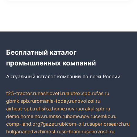
Бесплатный каталог
промышленных компаний
Актуальный каталог компаний по всей России
t25-tractor.ru
nashicveti.ru
alutex.spb.ru
fas.ru
gbmk.spb.ru
romania-today.ru
novoizol.ru
airheat-spb.ru
fisika.home.nov.ru
orakul.spb.ru
demo.home.nov.ru
mnso.ru
home.nov.ru
cemko.ru
comp-land.org
7gazet.ru
bicom-oil.ru
superiorsearch.ru
bulgarianedvizhimost.ru
sn-hram.ru
senovosti.ru