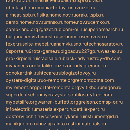
t25-tractor.ru
nashicveti.ru
alutex.spb.ru
fas.ru
gbmk.spb.ru
romania-today.ru
novoizol.ru
airheat-spb.ru
fisika.home.nov.ru
orakul.spb.ru
demo.home.nov.ru
mnso.ru
home.nov.ru
cemko.ru
comp-land.org
7gazet.ru
bicom-oil.ru
superiorsearch.ru
bulgarianedvizhimost.ru
sn-hram.ru
senovosti.ru
fexer.ru
snite-mebel.ru
anamvkusno.ru
technosaratov.ru
0sporte.ru
9rota-game.ru
bigbad.ru
227gp.ru
wes-ex.ru
pro-kirpichi.ru
israelsale.ru
black-lady.ru
stroy-db.com
mynances.org
ladalike.ru
zozor.ru
dvigremont.ru
odnokartinki.ru
htccare.ru
blogizotovoy.ru
oysters-digital.ru
o-remonte.org
remontdoma.com
myremont.org
portal-remonta.org
vyitikho.ru
mirjon.ru
superdeutsch.ru
mycrazystars.ru
filosofyfree.com
mypetslife.org
warren-buffett.org
greleon.com
sp-or.ru
infoelectrik.ru
materialexpert.ru
detkiexpert.ru
doktorvilechit.ru
vsesvoimirykami.ru
instrumentgid.ru
manikjurinfo.ru
hozjajkainfo.ru
stroimaterials.ru