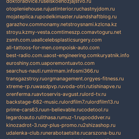
doktoradvice.ru
selskoehozjajstvo.ru
otopleniehouse.ru
justinterior.ru
chastnyjdom.ru
mojateplica.ru
podelkimaster.ru
landshaftblog.ru
garazhov.com
monamy.net
stroysnami.kz
lcna.kz
stroyu.kz
my-vesta.com
timeszp.com
avtoguru.net
zsmh.com.ua
allcelebsplasticsurgery.com
all-tattoos-for-men.com
poisk-auto.com
best-radio.com.ua
ost-engineering.com
kuryatnik.info
euroshiny.com.ua
poremontuavto.com
searchus-nauti.ru
mirmam.info
smi366.ru
transgazstroy.ru
orgmanagement.org
yes-fitness.ru
xtreme-rp.ru
wasdpvp.ru
voda-otri.ru
tishinapve.ru
orenferma.ru
avtoservis-avgust.ru
lord-tv.ru
backstage-682-music.ru
lordfilm7.ru
lordfilm13.ru
prime-cars63.ru
un-believable.ru
codetool.ru
legardoauto.ru
lithasa.ru
muz-1.ru
gooddver.ru
kinozadrot-3.ru
qr-plus-promo.ru
2shizashop.ru
udalenka-club.ru
nerabotaetsite.ru
carszona-bu.ru