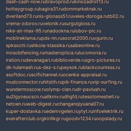
dash-cash-now.ru
bravoprod.ru
kinozadrot13.ru
hotteygroup.ru
bagira31.ru
dommarketnsk.ru
dveriland73.ru
nis-glonass51.ru
veles-doroga.ru
tb02.ru
vrema-zdorov.ru
velonik.ru
surgutgloss.ru
nike-air-max-95.ru
nadookna.ru
lubov-pic.ru
mobilreklama.ru
pds-nn.ru
socrat2000.ru
vgurin.ru
spksochi.ru
shkola-klassika.ru
sabeonline.ru
mosoblfencing.ru
masteroptica.ru
lucomoria.ru
iration.ru
devanagari.ru
biblioverde.ru
igro-pictures.ru
dk-tulamash.ru
s-dez-s.ru
peysok.ru
blackcountess.ru
asoftdoc.ru
scifichannel.ru
ocenka-appraisal.ru
mudconnector.ru
hitstih.ru
pik-finance.ru
vip-surfing.ru
wundermoscow.ru
olymp-clan.ru
dr-pavlush.ru
su2lgyoeucscn.ru
allkmv.ru
dhgfd.ru
tesotomeshell.ru
netoen.ru
web-digest.ru
changanqiyuana07.ru
kuper-dostavka.ru
edemvgelen.ru
ytyt.ru
infoelektrik.ru
everafterclub.org
kirillkgr.ru
goodv1234.ru
oopslady.ru