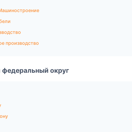
 Машиностроение
бели
зводство
ое производство
 федеральный округ
у
ону