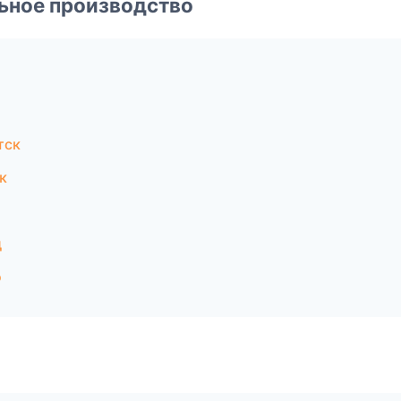
ьное производство
тск
к
д
о