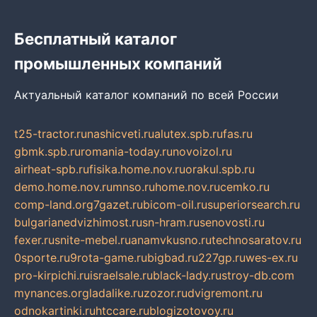
Бесплатный каталог
промышленных компаний
Актуальный каталог компаний по всей России
t25-tractor.ru
nashicveti.ru
alutex.spb.ru
fas.ru
gbmk.spb.ru
romania-today.ru
novoizol.ru
airheat-spb.ru
fisika.home.nov.ru
orakul.spb.ru
demo.home.nov.ru
mnso.ru
home.nov.ru
cemko.ru
comp-land.org
7gazet.ru
bicom-oil.ru
superiorsearch.ru
bulgarianedvizhimost.ru
sn-hram.ru
senovosti.ru
fexer.ru
snite-mebel.ru
anamvkusno.ru
technosaratov.ru
0sporte.ru
9rota-game.ru
bigbad.ru
227gp.ru
wes-ex.ru
pro-kirpichi.ru
israelsale.ru
black-lady.ru
stroy-db.com
mynances.org
ladalike.ru
zozor.ru
dvigremont.ru
odnokartinki.ru
htccare.ru
blogizotovoy.ru