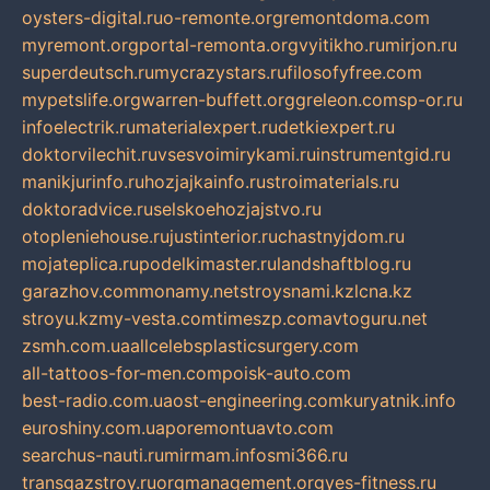
oysters-digital.ru
o-remonte.org
remontdoma.com
myremont.org
portal-remonta.org
vyitikho.ru
mirjon.ru
superdeutsch.ru
mycrazystars.ru
filosofyfree.com
mypetslife.org
warren-buffett.org
greleon.com
sp-or.ru
infoelectrik.ru
materialexpert.ru
detkiexpert.ru
doktorvilechit.ru
vsesvoimirykami.ru
instrumentgid.ru
manikjurinfo.ru
hozjajkainfo.ru
stroimaterials.ru
doktoradvice.ru
selskoehozjajstvo.ru
otopleniehouse.ru
justinterior.ru
chastnyjdom.ru
mojateplica.ru
podelkimaster.ru
landshaftblog.ru
garazhov.com
monamy.net
stroysnami.kz
lcna.kz
stroyu.kz
my-vesta.com
timeszp.com
avtoguru.net
zsmh.com.ua
allcelebsplasticsurgery.com
all-tattoos-for-men.com
poisk-auto.com
best-radio.com.ua
ost-engineering.com
kuryatnik.info
euroshiny.com.ua
poremontuavto.com
searchus-nauti.ru
mirmam.info
smi366.ru
transgazstroy.ru
orgmanagement.org
yes-fitness.ru