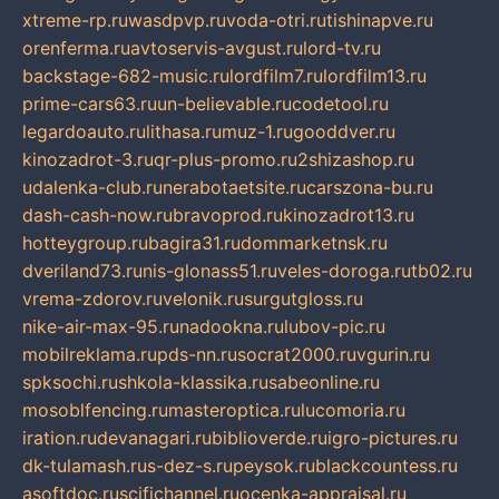
xtreme-rp.ru
wasdpvp.ru
voda-otri.ru
tishinapve.ru
orenferma.ru
avtoservis-avgust.ru
lord-tv.ru
backstage-682-music.ru
lordfilm7.ru
lordfilm13.ru
prime-cars63.ru
un-believable.ru
codetool.ru
legardoauto.ru
lithasa.ru
muz-1.ru
gooddver.ru
kinozadrot-3.ru
qr-plus-promo.ru
2shizashop.ru
udalenka-club.ru
nerabotaetsite.ru
carszona-bu.ru
dash-cash-now.ru
bravoprod.ru
kinozadrot13.ru
hotteygroup.ru
bagira31.ru
dommarketnsk.ru
dveriland73.ru
nis-glonass51.ru
veles-doroga.ru
tb02.ru
vrema-zdorov.ru
velonik.ru
surgutgloss.ru
nike-air-max-95.ru
nadookna.ru
lubov-pic.ru
mobilreklama.ru
pds-nn.ru
socrat2000.ru
vgurin.ru
spksochi.ru
shkola-klassika.ru
sabeonline.ru
mosoblfencing.ru
masteroptica.ru
lucomoria.ru
iration.ru
devanagari.ru
biblioverde.ru
igro-pictures.ru
dk-tulamash.ru
s-dez-s.ru
peysok.ru
blackcountess.ru
asoftdoc.ru
scifichannel.ru
ocenka-appraisal.ru