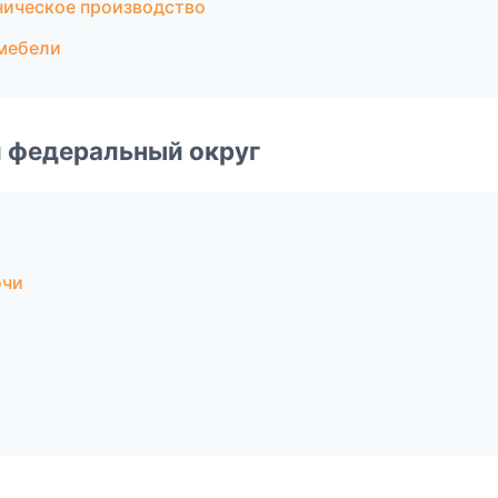
ническое производство
мебели
 федеральный округ
очи