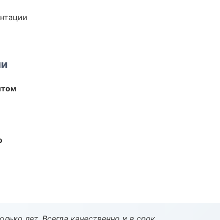
ентации
ми
ытом
о
лько лет. Всегда качественно и в срок.