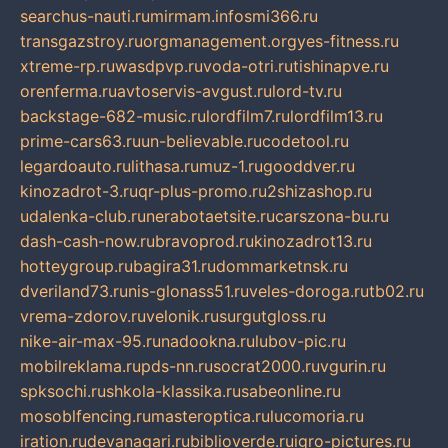
searchus-nauti.ru
mirmam.info
smi366.ru
transgazstroy.ru
orgmanagement.org
yes-fitness.ru
xtreme-rp.ru
wasdpvp.ru
voda-otri.ru
tishinapve.ru
orenferma.ru
avtoservis-avgust.ru
lord-tv.ru
backstage-682-music.ru
lordfilm7.ru
lordfilm13.ru
prime-cars63.ru
un-believable.ru
codetool.ru
legardoauto.ru
lithasa.ru
muz-1.ru
gooddver.ru
kinozadrot-3.ru
qr-plus-promo.ru
2shizashop.ru
udalenka-club.ru
nerabotaetsite.ru
carszona-bu.ru
dash-cash-now.ru
bravoprod.ru
kinozadrot13.ru
hotteygroup.ru
bagira31.ru
dommarketnsk.ru
dveriland73.ru
nis-glonass51.ru
veles-doroga.ru
tb02.ru
vrema-zdorov.ru
velonik.ru
surgutgloss.ru
nike-air-max-95.ru
nadookna.ru
lubov-pic.ru
mobilreklama.ru
pds-nn.ru
socrat2000.ru
vgurin.ru
spksochi.ru
shkola-klassika.ru
sabeonline.ru
mosoblfencing.ru
masteroptica.ru
lucomoria.ru
iration.ru
devanagari.ru
biblioverde.ru
igro-pictures.ru