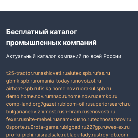
Бесплатный каталог
промышленных компаний
Актуальный каталог компаний по всей России
t25-tractor.ru
nashicveti.ru
alutex.spb.ru
fas.ru
gbmk.spb.ru
romania-today.ru
novoizol.ru
airheat-spb.ru
fisika.home.nov.ru
orakul.spb.ru
demo.home.nov.ru
mnso.ru
home.nov.ru
cemko.ru
comp-land.org
7gazet.ru
bicom-oil.ru
superiorsearch.ru
bulgarianedvizhimost.ru
sn-hram.ru
senovosti.ru
fexer.ru
snite-mebel.ru
anamvkusno.ru
technosaratov.ru
0sporte.ru
9rota-game.ru
bigbad.ru
227gp.ru
wes-ex.ru
pro-kirpichi.ru
israelsale.ru
black-lady.ru
stroy-db.com