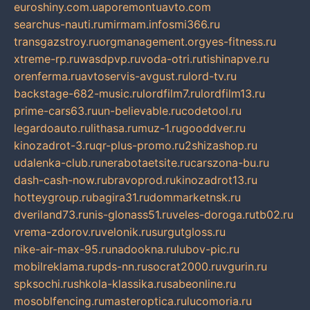
euroshiny.com.ua
poremontuavto.com
searchus-nauti.ru
mirmam.info
smi366.ru
transgazstroy.ru
orgmanagement.org
yes-fitness.ru
xtreme-rp.ru
wasdpvp.ru
voda-otri.ru
tishinapve.ru
orenferma.ru
avtoservis-avgust.ru
lord-tv.ru
backstage-682-music.ru
lordfilm7.ru
lordfilm13.ru
prime-cars63.ru
un-believable.ru
codetool.ru
legardoauto.ru
lithasa.ru
muz-1.ru
gooddver.ru
kinozadrot-3.ru
qr-plus-promo.ru
2shizashop.ru
udalenka-club.ru
nerabotaetsite.ru
carszona-bu.ru
dash-cash-now.ru
bravoprod.ru
kinozadrot13.ru
hotteygroup.ru
bagira31.ru
dommarketnsk.ru
dveriland73.ru
nis-glonass51.ru
veles-doroga.ru
tb02.ru
vrema-zdorov.ru
velonik.ru
surgutgloss.ru
nike-air-max-95.ru
nadookna.ru
lubov-pic.ru
mobilreklama.ru
pds-nn.ru
socrat2000.ru
vgurin.ru
spksochi.ru
shkola-klassika.ru
sabeonline.ru
mosoblfencing.ru
masteroptica.ru
lucomoria.ru