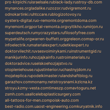
pro-kirpichi.ru
israelsale.ru
black-lady.ru
stroy-db.com
mynances.org
ladalike.ru
zozor.ru
dvigremont.ru
odnokartinki.ru
htccare.ru
blogizotovoy.ru
oysters-digital.ru
o-remonte.org
remontdoma.com
myremont.org
portal-remonta.org
vyitikho.ru
mirjon.ru
superdeutsch.ru
mycrazystars.ru
filosofyfree.com
mypetslife.org
warren-buffett.org
greleon.com
sp-or.ru
infoelectrik.ru
materialexpert.ru
detkiexpert.ru
doktorvilechit.ru
vsesvoimirykami.ru
instrumentgid.ru
manikjurinfo.ru
hozjajkainfo.ru
stroimaterials.ru
doktoradvice.ru
selskoehozjajstvo.ru
otopleniehouse.ru
justinterior.ru
chastnyjdom.ru
mojateplica.ru
podelkimaster.ru
landshaftblog.ru
garazhov.com
monamy.net
stroysnami.kz
lcna.kz
stroyu.kz
my-vesta.com
timeszp.com
avtoguru.net
zsmh.com.ua
allcelebsplasticsurgery.com
all-tattoos-for-men.com
poisk-auto.com
best-radio.com.ua
ost-engineering.com
kuryatnik.info