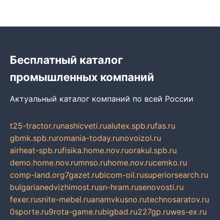
Бесплатный каталог
промышленных компаний
Актуальный каталог компаний по всей России
t25-tractor.ru
nashicveti.ru
alutex.spb.ru
fas.ru
gbmk.spb.ru
romania-today.ru
novoizol.ru
airheat-spb.ru
fisika.home.nov.ru
orakul.spb.ru
demo.home.nov.ru
mnso.ru
home.nov.ru
cemko.ru
comp-land.org
7gazet.ru
bicom-oil.ru
superiorsearch.ru
bulgarianedvizhimost.ru
sn-hram.ru
senovosti.ru
fexer.ru
snite-mebel.ru
anamvkusno.ru
technosaratov.ru
0sporte.ru
9rota-game.ru
bigbad.ru
227gp.ru
wes-ex.ru