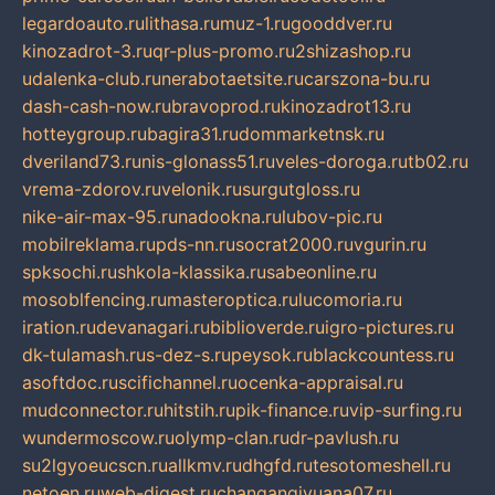
legardoauto.ru
lithasa.ru
muz-1.ru
gooddver.ru
kinozadrot-3.ru
qr-plus-promo.ru
2shizashop.ru
udalenka-club.ru
nerabotaetsite.ru
carszona-bu.ru
dash-cash-now.ru
bravoprod.ru
kinozadrot13.ru
hotteygroup.ru
bagira31.ru
dommarketnsk.ru
dveriland73.ru
nis-glonass51.ru
veles-doroga.ru
tb02.ru
vrema-zdorov.ru
velonik.ru
surgutgloss.ru
nike-air-max-95.ru
nadookna.ru
lubov-pic.ru
mobilreklama.ru
pds-nn.ru
socrat2000.ru
vgurin.ru
spksochi.ru
shkola-klassika.ru
sabeonline.ru
mosoblfencing.ru
masteroptica.ru
lucomoria.ru
iration.ru
devanagari.ru
biblioverde.ru
igro-pictures.ru
dk-tulamash.ru
s-dez-s.ru
peysok.ru
blackcountess.ru
asoftdoc.ru
scifichannel.ru
ocenka-appraisal.ru
mudconnector.ru
hitstih.ru
pik-finance.ru
vip-surfing.ru
wundermoscow.ru
olymp-clan.ru
dr-pavlush.ru
su2lgyoeucscn.ru
allkmv.ru
dhgfd.ru
tesotomeshell.ru
netoen.ru
web-digest.ru
changanqiyuana07.ru