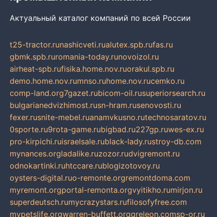
Актуальный каталог компаний по всей России
t25-tractor.ru
nashicveti.ru
alutex.spb.ru
fas.ru
gbmk.spb.ru
romania-today.ru
novoizol.ru
airheat-spb.ru
fisika.home.nov.ru
orakul.spb.ru
demo.home.nov.ru
mnso.ru
home.nov.ru
cemko.ru
comp-land.org
7gazet.ru
bicom-oil.ru
superiorsearch.ru
bulgarianedvizhimost.ru
sn-hram.ru
senovosti.ru
fexer.ru
snite-mebel.ru
anamvkusno.ru
technosaratov.ru
0sporte.ru
9rota-game.ru
bigbad.ru
227gp.ru
wes-ex.ru
pro-kirpichi.ru
israelsale.ru
black-lady.ru
stroy-db.com
mynances.org
ladalike.ru
zozor.ru
dvigremont.ru
odnokartinki.ru
htccare.ru
blogizotovoy.ru
oysters-digital.ru
o-remonte.org
remontdoma.com
myremont.org
portal-remonta.org
vyitikho.ru
mirjon.ru
superdeutsch.ru
mycrazystars.ru
filosofyfree.com
mypetslife.org
warren-buffett.org
greleon.com
sp-or.ru