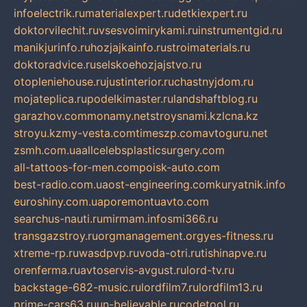
infoelectrik.ru
materialexpert.ru
detkiexpert.ru
doktorvilechit.ru
vsesvoimirykami.ru
instrumentgid.ru
manikjurinfo.ru
hozjajkainfo.ru
stroimaterials.ru
doktoradvice.ru
selskoehozjajstvo.ru
otopleniehouse.ru
justinterior.ru
chastnyjdom.ru
mojateplica.ru
podelkimaster.ru
landshaftblog.ru
garazhov.com
monamy.net
stroysnami.kz
lcna.kz
stroyu.kz
my-vesta.com
timeszp.com
avtoguru.net
zsmh.com.ua
allcelebsplasticsurgery.com
all-tattoos-for-men.com
poisk-auto.com
best-radio.com.ua
ost-engineering.com
kuryatnik.info
euroshiny.com.ua
poremontuavto.com
searchus-nauti.ru
mirmam.info
smi366.ru
transgazstroy.ru
orgmanagement.org
yes-fitness.ru
xtreme-rp.ru
wasdpvp.ru
voda-otri.ru
tishinapve.ru
orenferma.ru
avtoservis-avgust.ru
lord-tv.ru
backstage-682-music.ru
lordfilm7.ru
lordfilm13.ru
prime-cars63.ru
un-believable.ru
codetool.ru