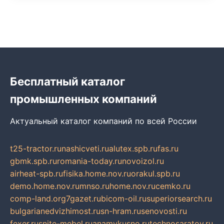
Бесплатный каталог
промышленных компаний
Актуальный каталог компаний по всей России
t25-tractor.ru
nashicveti.ru
alutex.spb.ru
fas.ru
gbmk.spb.ru
romania-today.ru
novoizol.ru
airheat-spb.ru
fisika.home.nov.ru
orakul.spb.ru
demo.home.nov.ru
mnso.ru
home.nov.ru
cemko.ru
comp-land.org
7gazet.ru
bicom-oil.ru
superiorsearch.ru
bulgarianedvizhimost.ru
sn-hram.ru
senovosti.ru
fexer.ru
snite-mebel.ru
anamvkusno.ru
technosaratov.ru