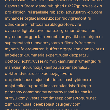
0sporte.ru
9rota-game.ru
bigbad.ru
227gp.ru
wes-ex.ru
pro-kirpichi.ru
israelsale.ru
black-lady.ru
stroy-db.com
mynances.org
ladalike.ru
zozor.ru
dvigremont.ru
odnokartinki.ru
htccare.ru
blogizotovoy.ru
oysters-digital.ru
o-remonte.org
remontdoma.com
myremont.org
portal-remonta.org
vyitikho.ru
mirjon.ru
superdeutsch.ru
mycrazystars.ru
filosofyfree.com
mypetslife.org
warren-buffett.org
greleon.com
sp-or.ru
infoelectrik.ru
materialexpert.ru
detkiexpert.ru
doktorvilechit.ru
vsesvoimirykami.ru
instrumentgid.ru
manikjurinfo.ru
hozjajkainfo.ru
stroimaterials.ru
doktoradvice.ru
selskoehozjajstvo.ru
otopleniehouse.ru
justinterior.ru
chastnyjdom.ru
mojateplica.ru
podelkimaster.ru
landshaftblog.ru
garazhov.com
monamy.net
stroysnami.kz
lcna.kz
stroyu.kz
my-vesta.com
timeszp.com
avtoguru.net
zsmh.com.ua
allcelebsplasticsurgery.com