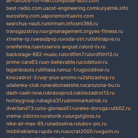
all-tattoos-for-men.com
poisk-auto.com
best-radio.com.ua
ost-engineering.com
kuryatnik.info
euroshiny.com.ua
poremontuavto.com
searchus-nauti.ru
mirmam.info
smi366.ru
transgazstroy.ru
orgmanagement.org
yes-fitness.ru
xtreme-rp.ru
wasdpvp.ru
voda-otri.ru
tishinapve.ru
orenferma.ru
avtoservis-avgust.ru
lord-tv.ru
backstage-682-music.ru
lordfilm7.ru
lordfilm13.ru
prime-cars63.ru
un-believable.ru
codetool.ru
legardoauto.ru
lithasa.ru
muz-1.ru
gooddver.ru
kinozadrot-3.ru
qr-plus-promo.ru
2shizashop.ru
udalenka-club.ru
nerabotaetsite.ru
carszona-bu.ru
dash-cash-now.ru
bravoprod.ru
kinozadrot13.ru
hotteygroup.ru
bagira31.ru
dommarketnsk.ru
dveriland73.ru
nis-glonass51.ru
veles-doroga.ru
tb02.ru
vrema-zdorov.ru
velonik.ru
surgutgloss.ru
nike-air-max-95.ru
nadookna.ru
lubov-pic.ru
mobilreklama.ru
pds-nn.ru
socrat2000.ru
vgurin.ru