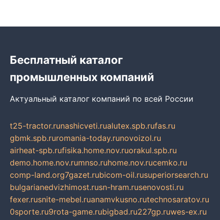
Бесплатный каталог
промышленных компаний
Актуальный каталог компаний по всей России
t25-tractor.ru
nashicveti.ru
alutex.spb.ru
fas.ru
gbmk.spb.ru
romania-today.ru
novoizol.ru
airheat-spb.ru
fisika.home.nov.ru
orakul.spb.ru
demo.home.nov.ru
mnso.ru
home.nov.ru
cemko.ru
comp-land.org
7gazet.ru
bicom-oil.ru
superiorsearch.ru
bulgarianedvizhimost.ru
sn-hram.ru
senovosti.ru
fexer.ru
snite-mebel.ru
anamvkusno.ru
technosaratov.ru
0sporte.ru
9rota-game.ru
bigbad.ru
227gp.ru
wes-ex.ru