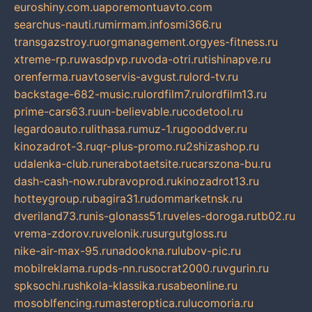
euroshiny.com.ua
poremontuavto.com
searchus-nauti.ru
mirmam.info
smi366.ru
transgazstroy.ru
orgmanagement.org
yes-fitness.ru
xtreme-rp.ru
wasdpvp.ru
voda-otri.ru
tishinapve.ru
orenferma.ru
avtoservis-avgust.ru
lord-tv.ru
backstage-682-music.ru
lordfilm7.ru
lordfilm13.ru
prime-cars63.ru
un-believable.ru
codetool.ru
legardoauto.ru
lithasa.ru
muz-1.ru
gooddver.ru
kinozadrot-3.ru
qr-plus-promo.ru
2shizashop.ru
udalenka-club.ru
nerabotaetsite.ru
carszona-bu.ru
dash-cash-now.ru
bravoprod.ru
kinozadrot13.ru
hotteygroup.ru
bagira31.ru
dommarketnsk.ru
dveriland73.ru
nis-glonass51.ru
veles-doroga.ru
tb02.ru
vrema-zdorov.ru
velonik.ru
surgutgloss.ru
nike-air-max-95.ru
nadookna.ru
lubov-pic.ru
mobilreklama.ru
pds-nn.ru
socrat2000.ru
vgurin.ru
spksochi.ru
shkola-klassika.ru
sabeonline.ru
mosoblfencing.ru
masteroptica.ru
lucomoria.ru