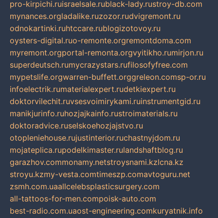
pro-kirpichi.ru
israelsale.ru
black-lady.ru
stroy-db.com
mynances.org
ladalike.ru
zozor.ru
dvigremont.ru
odnokartinki.ru
htccare.ru
blogizotovoy.ru
oysters-digital.ru
o-remonte.org
remontdoma.com
myremont.org
portal-remonta.org
vyitikho.ru
mirjon.ru
superdeutsch.ru
mycrazystars.ru
filosofyfree.com
mypetslife.org
warren-buffett.org
greleon.com
sp-or.ru
infoelectrik.ru
materialexpert.ru
detkiexpert.ru
doktorvilechit.ru
vsesvoimirykami.ru
instrumentgid.ru
manikjurinfo.ru
hozjajkainfo.ru
stroimaterials.ru
doktoradvice.ru
selskoehozjajstvo.ru
otopleniehouse.ru
justinterior.ru
chastnyjdom.ru
mojateplica.ru
podelkimaster.ru
landshaftblog.ru
garazhov.com
monamy.net
stroysnami.kz
lcna.kz
stroyu.kz
my-vesta.com
timeszp.com
avtoguru.net
zsmh.com.ua
allcelebsplasticsurgery.com
all-tattoos-for-men.com
poisk-auto.com
best-radio.com.ua
ost-engineering.com
kuryatnik.info