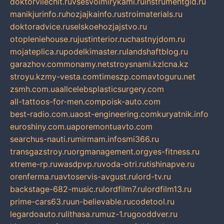
doktorvilechit.ru
vsesvoimirykami.ru
instrumentgid.ru
manikjurinfo.ru
hozjajkainfo.ru
stroimaterials.ru
doktoradvice.ru
selskoehozjajstvo.ru
otopleniehouse.ru
justinterior.ru
chastnyjdom.ru
mojateplica.ru
podelkimaster.ru
landshaftblog.ru
garazhov.com
monamy.net
stroysnami.kz
lcna.kz
stroyu.kz
my-vesta.com
timeszp.com
avtoguru.net
zsmh.com.ua
allcelebsplasticsurgery.com
all-tattoos-for-men.com
poisk-auto.com
best-radio.com.ua
ost-engineering.com
kuryatnik.info
euroshiny.com.ua
poremontuavto.com
searchus-nauti.ru
mirmam.info
smi366.ru
transgazstroy.ru
orgmanagement.org
yes-fitness.ru
xtreme-rp.ru
wasdpvp.ru
voda-otri.ru
tishinapve.ru
orenferma.ru
avtoservis-avgust.ru
lord-tv.ru
backstage-682-music.ru
lordfilm7.ru
lordfilm13.ru
prime-cars63.ru
un-believable.ru
codetool.ru
legardoauto.ru
lithasa.ru
muz-1.ru
gooddver.ru