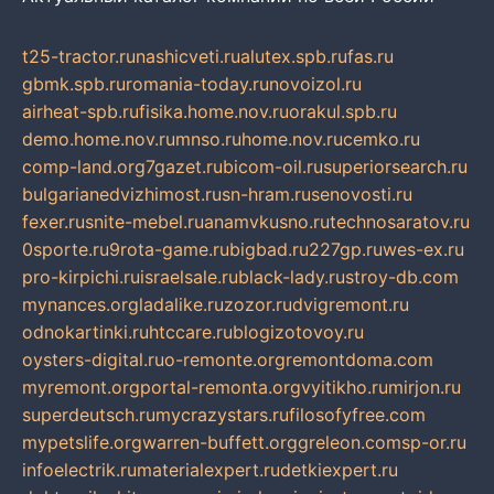
t25-tractor.ru
nashicveti.ru
alutex.spb.ru
fas.ru
gbmk.spb.ru
romania-today.ru
novoizol.ru
airheat-spb.ru
fisika.home.nov.ru
orakul.spb.ru
demo.home.nov.ru
mnso.ru
home.nov.ru
cemko.ru
comp-land.org
7gazet.ru
bicom-oil.ru
superiorsearch.ru
bulgarianedvizhimost.ru
sn-hram.ru
senovosti.ru
fexer.ru
snite-mebel.ru
anamvkusno.ru
technosaratov.ru
0sporte.ru
9rota-game.ru
bigbad.ru
227gp.ru
wes-ex.ru
pro-kirpichi.ru
israelsale.ru
black-lady.ru
stroy-db.com
mynances.org
ladalike.ru
zozor.ru
dvigremont.ru
odnokartinki.ru
htccare.ru
blogizotovoy.ru
oysters-digital.ru
o-remonte.org
remontdoma.com
myremont.org
portal-remonta.org
vyitikho.ru
mirjon.ru
superdeutsch.ru
mycrazystars.ru
filosofyfree.com
mypetslife.org
warren-buffett.org
greleon.com
sp-or.ru
infoelectrik.ru
materialexpert.ru
detkiexpert.ru