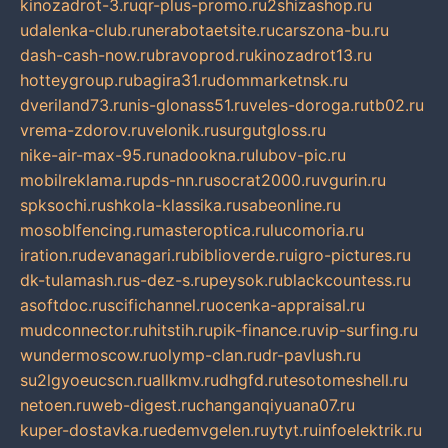
kinozadrot-3.ru
qr-plus-promo.ru
2shizashop.ru
udalenka-club.ru
nerabotaetsite.ru
carszona-bu.ru
dash-cash-now.ru
bravoprod.ru
kinozadrot13.ru
hotteygroup.ru
bagira31.ru
dommarketnsk.ru
dveriland73.ru
nis-glonass51.ru
veles-doroga.ru
tb02.ru
vrema-zdorov.ru
velonik.ru
surgutgloss.ru
nike-air-max-95.ru
nadookna.ru
lubov-pic.ru
mobilreklama.ru
pds-nn.ru
socrat2000.ru
vgurin.ru
spksochi.ru
shkola-klassika.ru
sabeonline.ru
mosoblfencing.ru
masteroptica.ru
lucomoria.ru
iration.ru
devanagari.ru
biblioverde.ru
igro-pictures.ru
dk-tulamash.ru
s-dez-s.ru
peysok.ru
blackcountess.ru
asoftdoc.ru
scifichannel.ru
ocenka-appraisal.ru
mudconnector.ru
hitstih.ru
pik-finance.ru
vip-surfing.ru
wundermoscow.ru
olymp-clan.ru
dr-pavlush.ru
su2lgyoeucscn.ru
allkmv.ru
dhgfd.ru
tesotomeshell.ru
netoen.ru
web-digest.ru
changanqiyuana07.ru
kuper-dostavka.ru
edemvgelen.ru
ytyt.ru
infoelektrik.ru