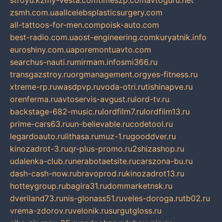
stroyu.kz
my-vesta.com
timeszp.com
avtoguru.net
zsmh.com.ua
allcelebsplasticsurgery.com
all-tattoos-for-men.com
poisk-auto.com
best-radio.com.ua
ost-engineering.com
kuryatnik.info
euroshiny.com.ua
poremontuavto.com
searchus-nauti.ru
mirmam.info
smi366.ru
transgazstroy.ru
orgmanagement.org
yes-fitness.ru
xtreme-rp.ru
wasdpvp.ru
voda-otri.ru
tishinapve.ru
orenferma.ru
avtoservis-avgust.ru
lord-tv.ru
backstage-682-music.ru
lordfilm7.ru
lordfilm13.ru
prime-cars63.ru
un-believable.ru
codetool.ru
legardoauto.ru
lithasa.ru
muz-1.ru
gooddver.ru
kinozadrot-3.ru
qr-plus-promo.ru
2shizashop.ru
udalenka-club.ru
nerabotaetsite.ru
carszona-bu.ru
dash-cash-now.ru
bravoprod.ru
kinozadrot13.ru
hotteygroup.ru
bagira31.ru
dommarketnsk.ru
dveriland73.ru
nis-glonass51.ru
veles-doroga.ru
tb02.ru
vrema-zdorov.ru
velonik.ru
surgutgloss.ru