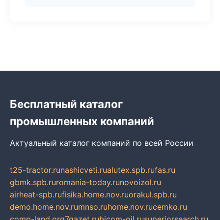
Бесплатный каталог
промышленных компаний
Актуальный каталог компаний по всей России
t25-tractor.ru
nashicveti.ru
alutex.spb.ru
fas.ru
gbmk.spb.ru
romania-today.ru
novoizol.ru
airheat-spb.ru
fisika.home.nov.ru
orakul.spb.ru
demo.home.nov.ru
mnso.ru
home.nov.ru
cemko.ru
comp-land.org
7gazet.ru
bicom-oil.ru
superiorsearch.ru