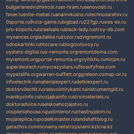
bulgarianedvizhimost.ru
sn-hram.ru
senovosti.ru
fexer.ru
snite-mebel.ru
anamvkusno.ru
technosaratov.ru
0sporte.ru
9rota-game.ru
bigbad.ru
227gp.ru
wes-ex.ru
pro-kirpichi.ru
israelsale.ru
black-lady.ru
stroy-db.com
mynances.org
ladalike.ru
zozor.ru
dvigremont.ru
odnokartinki.ru
htccare.ru
blogizotovoy.ru
oysters-digital.ru
o-remonte.org
remontdoma.com
myremont.org
portal-remonta.org
vyitikho.ru
mirjon.ru
superdeutsch.ru
mycrazystars.ru
filosofyfree.com
mypetslife.org
warren-buffett.org
greleon.com
sp-or.ru
infoelectrik.ru
materialexpert.ru
detkiexpert.ru
doktorvilechit.ru
vsesvoimirykami.ru
instrumentgid.ru
manikjurinfo.ru
hozjajkainfo.ru
stroimaterials.ru
doktoradvice.ru
selskoehozjajstvo.ru
otopleniehouse.ru
justinterior.ru
chastnyjdom.ru
mojateplica.ru
podelkimaster.ru
landshaftblog.ru
garazhov.com
monamy.net
stroysnami.kz
lcna.kz