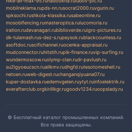
nike-air-max-95.ru
nadookna.ru
lubov-pic.ru
mobilreklama.ru
pds-nn.ru
socrat2000.ru
vgurin.ru
spksochi.ru
shkola-klassika.ru
sabeonline.ru
mosoblfencing.ru
masteroptica.ru
lucomoria.ru
iration.ru
devanagari.ru
biblioverde.ru
igro-pictures.ru
dk-tulamash.ru
s-dez-s.ru
peysok.ru
blackcountess.ru
asoftdoc.ru
scifichannel.ru
ocenka-appraisal.ru
mudconnector.ru
hitstih.ru
pik-finance.ru
vip-surfing.ru
wundermoscow.ru
olymp-clan.ru
dr-pavlush.ru
su2lgyoeucscn.ru
allkmv.ru
dhgfd.ru
tesotomeshell.ru
netoen.ru
web-digest.ru
changanqiyuana07.ru
kuper-dostavka.ru
edemvgelen.ru
ytyt.ru
infoelektrik.ru
everafterclub.org
kirillkgr.ru
goodv1234.ru
oopslady.ru
© Бесплатный каталог промышленных компаний.
Все права защищены.