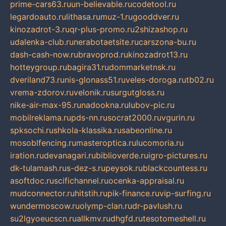
prime-cars63.ru
un-believable.ru
codetool.ru
legardoauto.ru
lithasa.ru
muz-1.ru
gooddver.ru
kinozadrot-3.ru
qr-plus-promo.ru
2shizashop.ru
udalenka-club.ru
nerabotaetsite.ru
carszona-bu.ru
dash-cash-now.ru
bravoprod.ru
kinozadrot13.ru
hotteygroup.ru
bagira31.ru
dommarketnsk.ru
dveriland73.ru
nis-glonass51.ru
veles-doroga.ru
tb02.ru
vrema-zdorov.ru
velonik.ru
surgutgloss.ru
nike-air-max-95.ru
nadookna.ru
lubov-pic.ru
mobilreklama.ru
pds-nn.ru
socrat2000.ru
vgurin.ru
spksochi.ru
shkola-klassika.ru
sabeonline.ru
mosoblfencing.ru
masteroptica.ru
lucomoria.ru
iration.ru
devanagari.ru
biblioverde.ru
igro-pictures.ru
dk-tulamash.ru
s-dez-s.ru
peysok.ru
blackcountess.ru
asoftdoc.ru
scifichannel.ru
ocenka-appraisal.ru
mudconnector.ru
hitstih.ru
pik-finance.ru
vip-surfing.ru
wundermoscow.ru
olymp-clan.ru
dr-pavlush.ru
su2lgyoeucscn.ru
allkmv.ru
dhgfd.ru
tesotomeshell.ru