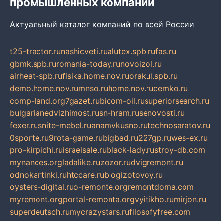
промышленных компаний
Актуальный каталог компаний по всей России
t25-tractor.ru
nashicveti.ru
alutex.spb.ru
fas.ru
gbmk.spb.ru
romania-today.ru
novoizol.ru
airheat-spb.ru
fisika.home.nov.ru
orakul.spb.ru
demo.home.nov.ru
mnso.ru
home.nov.ru
cemko.ru
comp-land.org
7gazet.ru
bicom-oil.ru
superiorsearch.ru
bulgarianedvizhimost.ru
sn-hram.ru
senovosti.ru
fexer.ru
snite-mebel.ru
anamvkusno.ru
technosaratov.ru
0sporte.ru
9rota-game.ru
bigbad.ru
227gp.ru
wes-ex.ru
pro-kirpichi.ru
israelsale.ru
black-lady.ru
stroy-db.com
mynances.org
ladalike.ru
zozor.ru
dvigremont.ru
odnokartinki.ru
htccare.ru
blogizotovoy.ru
oysters-digital.ru
o-remonte.org
remontdoma.com
myremont.org
portal-remonta.org
vyitikho.ru
mirjon.ru
superdeutsch.ru
mycrazystars.ru
filosofyfree.com