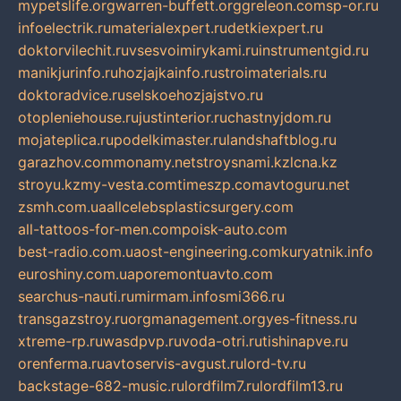
mypetslife.org
warren-buffett.org
greleon.com
sp-or.ru
infoelectrik.ru
materialexpert.ru
detkiexpert.ru
doktorvilechit.ru
vsesvoimirykami.ru
instrumentgid.ru
manikjurinfo.ru
hozjajkainfo.ru
stroimaterials.ru
doktoradvice.ru
selskoehozjajstvo.ru
otopleniehouse.ru
justinterior.ru
chastnyjdom.ru
mojateplica.ru
podelkimaster.ru
landshaftblog.ru
garazhov.com
monamy.net
stroysnami.kz
lcna.kz
stroyu.kz
my-vesta.com
timeszp.com
avtoguru.net
zsmh.com.ua
allcelebsplasticsurgery.com
all-tattoos-for-men.com
poisk-auto.com
best-radio.com.ua
ost-engineering.com
kuryatnik.info
euroshiny.com.ua
poremontuavto.com
searchus-nauti.ru
mirmam.info
smi366.ru
transgazstroy.ru
orgmanagement.org
yes-fitness.ru
xtreme-rp.ru
wasdpvp.ru
voda-otri.ru
tishinapve.ru
orenferma.ru
avtoservis-avgust.ru
lord-tv.ru
backstage-682-music.ru
lordfilm7.ru
lordfilm13.ru