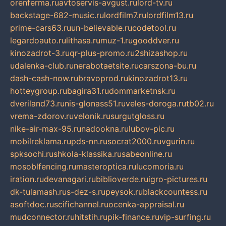
orenferma.ru
avtoservis-avgust.ru
lord-tv.ru
backstage-682-music.ru
lordfilm7.ru
lordfilm13.ru
prime-cars63.ru
un-believable.ru
codetool.ru
legardoauto.ru
lithasa.ru
muz-1.ru
gooddver.ru
kinozadrot-3.ru
qr-plus-promo.ru
2shizashop.ru
udalenka-club.ru
nerabotaetsite.ru
carszona-bu.ru
dash-cash-now.ru
bravoprod.ru
kinozadrot13.ru
hotteygroup.ru
bagira31.ru
dommarketnsk.ru
dveriland73.ru
nis-glonass51.ru
veles-doroga.ru
tb02.ru
vrema-zdorov.ru
velonik.ru
surgutgloss.ru
nike-air-max-95.ru
nadookna.ru
lubov-pic.ru
mobilreklama.ru
pds-nn.ru
socrat2000.ru
vgurin.ru
spksochi.ru
shkola-klassika.ru
sabeonline.ru
mosoblfencing.ru
masteroptica.ru
lucomoria.ru
iration.ru
devanagari.ru
biblioverde.ru
igro-pictures.ru
dk-tulamash.ru
s-dez-s.ru
peysok.ru
blackcountess.ru
asoftdoc.ru
scifichannel.ru
ocenka-appraisal.ru
mudconnector.ru
hitstih.ru
pik-finance.ru
vip-surfing.ru