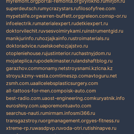
myremont.org
portal-remonta.org
vyitikho.ru
mirjon.ru
superdeutsch.ru
mycrazystars.ru
filosofyfree.com
mypetslife.org
warren-buffett.org
greleon.com
sp-or.ru
infoelectrik.ru
materialexpert.ru
detkiexpert.ru
doktorvilechit.ru
vsesvoimirykami.ru
instrumentgid.ru
manikjurinfo.ru
hozjajkainfo.ru
stroimaterials.ru
doktoradvice.ru
selskoehozjajstvo.ru
otopleniehouse.ru
justinterior.ru
chastnyjdom.ru
mojateplica.ru
podelkimaster.ru
landshaftblog.ru
garazhov.com
monamy.net
stroysnami.kz
lcna.kz
stroyu.kz
my-vesta.com
timeszp.com
avtoguru.net
zsmh.com.ua
allcelebsplasticsurgery.com
all-tattoos-for-men.com
poisk-auto.com
best-radio.com.ua
ost-engineering.com
kuryatnik.info
euroshiny.com.ua
poremontuavto.com
searchus-nauti.ru
mirmam.info
smi366.ru
transgazstroy.ru
orgmanagement.org
yes-fitness.ru
xtreme-rp.ru
wasdpvp.ru
voda-otri.ru
tishinapve.ru