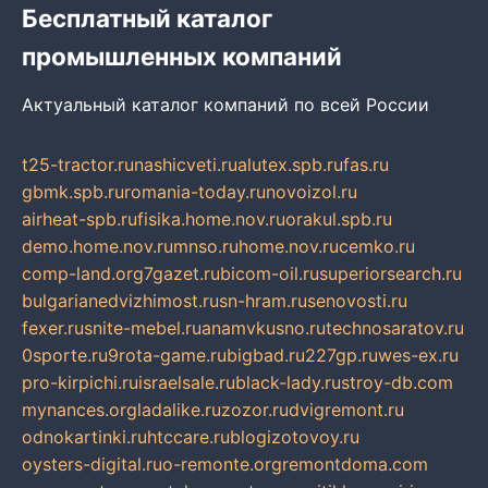
Бесплатный каталог
промышленных компаний
Актуальный каталог компаний по всей России
t25-tractor.ru
nashicveti.ru
alutex.spb.ru
fas.ru
gbmk.spb.ru
romania-today.ru
novoizol.ru
airheat-spb.ru
fisika.home.nov.ru
orakul.spb.ru
demo.home.nov.ru
mnso.ru
home.nov.ru
cemko.ru
comp-land.org
7gazet.ru
bicom-oil.ru
superiorsearch.ru
bulgarianedvizhimost.ru
sn-hram.ru
senovosti.ru
fexer.ru
snite-mebel.ru
anamvkusno.ru
technosaratov.ru
0sporte.ru
9rota-game.ru
bigbad.ru
227gp.ru
wes-ex.ru
pro-kirpichi.ru
israelsale.ru
black-lady.ru
stroy-db.com
mynances.org
ladalike.ru
zozor.ru
dvigremont.ru
odnokartinki.ru
htccare.ru
blogizotovoy.ru
oysters-digital.ru
o-remonte.org
remontdoma.com