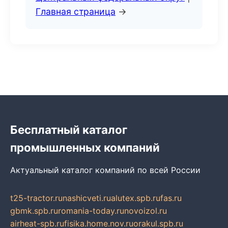
Главная страница
→
Бесплатный каталог
промышленных компаний
Актуальный каталог компаний по всей России
t25-tractor.ru
nashicveti.ru
alutex.spb.ru
fas.ru
gbmk.spb.ru
romania-today.ru
novoizol.ru
airheat-spb.ru
fisika.home.nov.ru
orakul.spb.ru