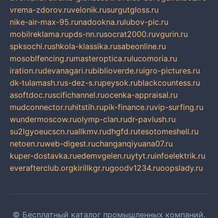
vrema-zdorov.ru
velonik.ru
surgutgloss.ru
nike-air-max-95.ru
nadookna.ru
lubov-pic.ru
mobilreklama.ru
pds-nn.ru
socrat2000.ru
vgurin.ru
spksochi.ru
shkola-klassika.ru
sabeonline.ru
mosoblfencing.ru
masteroptica.ru
lucomoria.ru
iration.ru
devanagari.ru
biblioverde.ru
igro-pictures.ru
dk-tulamash.ru
s-dez-s.ru
peysok.ru
blackcountess.ru
asoftdoc.ru
scifichannel.ru
ocenka-appraisal.ru
mudconnector.ru
hitstih.ru
pik-finance.ru
vip-surfing.ru
wundermoscow.ru
olymp-clan.ru
dr-pavlush.ru
su2lgyoeucscn.ru
allkmv.ru
dhgfd.ru
tesotomeshell.ru
netoen.ru
web-digest.ru
changanqiyuana07.ru
kuper-dostavka.ru
edemvgelen.ru
ytyt.ru
infoelektrik.ru
everafterclub.org
kirillkgr.ru
goodv1234.ru
oopslady.ru
© Бесплатный каталог промышленных компаний.