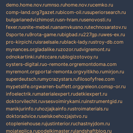
demo.home.nov.ru
mnso.ru
home.nov.ru
cemko.ru
comp-land.org
7gazet.ru
bicom-oil.ru
superiorsearch.ru
bulgarianedvizhimost.ru
sn-hram.ru
senovosti.ru
fexer.ru
snite-mebel.ru
anamvkusno.ru
technosaratov.ru
0sporte.ru
9rota-game.ru
bigbad.ru
227gp.ru
wes-ex.ru
pro-kirpichi.ru
israelsale.ru
black-lady.ru
stroy-db.com
mynances.org
ladalike.ru
zozor.ru
dvigremont.ru
odnokartinki.ru
htccare.ru
blogizotovoy.ru
oysters-digital.ru
o-remonte.org
remontdoma.com
myremont.org
portal-remonta.org
vyitikho.ru
mirjon.ru
superdeutsch.ru
mycrazystars.ru
filosofyfree.com
mypetslife.org
warren-buffett.org
greleon.com
sp-or.ru
infoelectrik.ru
materialexpert.ru
detkiexpert.ru
doktorvilechit.ru
vsesvoimirykami.ru
instrumentgid.ru
manikjurinfo.ru
hozjajkainfo.ru
stroimaterials.ru
doktoradvice.ru
selskoehozjajstvo.ru
otopleniehouse.ru
justinterior.ru
chastnyjdom.ru
mojateplica.ru
podelkimaster.ru
landshaftblog.ru