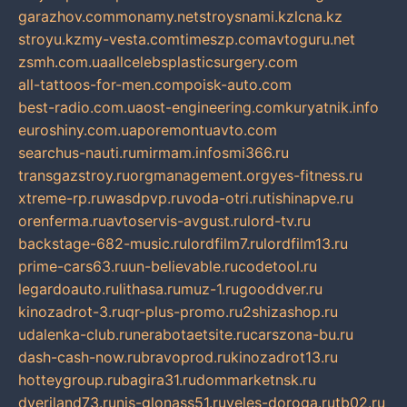
garazhov.com
monamy.net
stroysnami.kz
lcna.kz
stroyu.kz
my-vesta.com
timeszp.com
avtoguru.net
zsmh.com.ua
allcelebsplasticsurgery.com
all-tattoos-for-men.com
poisk-auto.com
best-radio.com.ua
ost-engineering.com
kuryatnik.info
euroshiny.com.ua
poremontuavto.com
searchus-nauti.ru
mirmam.info
smi366.ru
transgazstroy.ru
orgmanagement.org
yes-fitness.ru
xtreme-rp.ru
wasdpvp.ru
voda-otri.ru
tishinapve.ru
orenferma.ru
avtoservis-avgust.ru
lord-tv.ru
backstage-682-music.ru
lordfilm7.ru
lordfilm13.ru
prime-cars63.ru
un-believable.ru
codetool.ru
legardoauto.ru
lithasa.ru
muz-1.ru
gooddver.ru
kinozadrot-3.ru
qr-plus-promo.ru
2shizashop.ru
udalenka-club.ru
nerabotaetsite.ru
carszona-bu.ru
dash-cash-now.ru
bravoprod.ru
kinozadrot13.ru
hotteygroup.ru
bagira31.ru
dommarketnsk.ru
dveriland73.ru
nis-glonass51.ru
veles-doroga.ru
tb02.ru