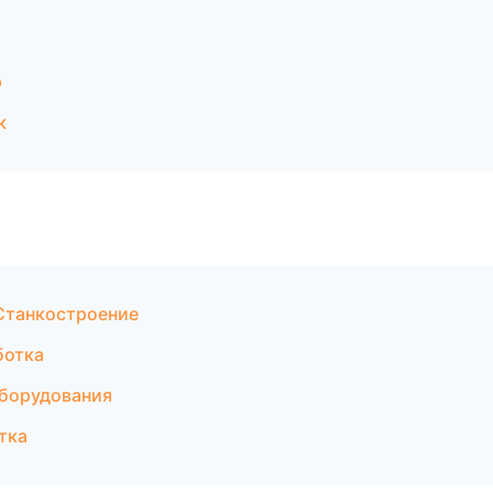
р
к
Станкостроение
ботка
оборудования
тка