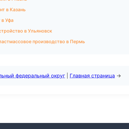
нт в Казань
 в Уфа
стройство в Ульяновск
ластмассовое производство в Пермь
альный федеральный округ
|
Главная страница
→