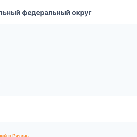
альный федеральный округ
ь
ий в Рязань