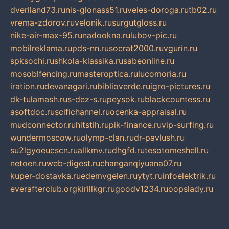
dveriland73.ru
nis-glonass51.ru
veles-doroga.ru
tb02.ru
vrema-zdorov.ru
velonik.ru
surgutgloss.ru
nike-air-max-95.ru
nadookna.ru
lubov-pic.ru
mobilreklama.ru
pds-nn.ru
socrat2000.ru
vgurin.ru
spksochi.ru
shkola-klassika.ru
sabeonline.ru
mosoblfencing.ru
masteroptica.ru
lucomoria.ru
iration.ru
devanagari.ru
biblioverde.ru
igro-pictures.ru
dk-tulamash.ru
s-dez-s.ru
peysok.ru
blackcountess.ru
asoftdoc.ru
scifichannel.ru
ocenka-appraisal.ru
mudconnector.ru
hitstih.ru
pik-finance.ru
vip-surfing.ru
wundermoscow.ru
olymp-clan.ru
dr-pavlush.ru
su2lgyoeucscn.ru
allkmv.ru
dhgfd.ru
tesotomeshell.ru
netoen.ru
web-digest.ru
changanqiyuana07.ru
kuper-dostavka.ru
edemvgelen.ru
ytyt.ru
infoelektrik.ru
everafterclub.org
kirillkgr.ru
goodv1234.ru
oopslady.ru