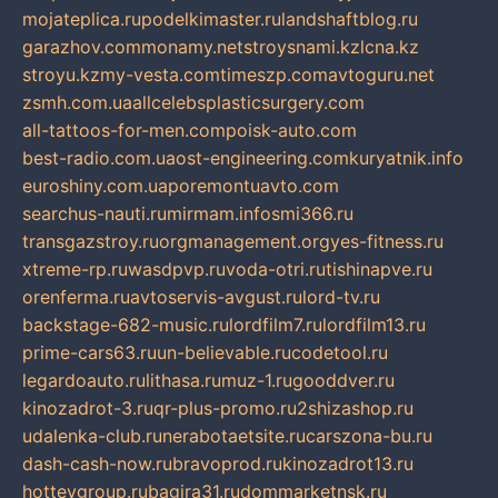
mojateplica.ru
podelkimaster.ru
landshaftblog.ru
garazhov.com
monamy.net
stroysnami.kz
lcna.kz
stroyu.kz
my-vesta.com
timeszp.com
avtoguru.net
zsmh.com.ua
allcelebsplasticsurgery.com
all-tattoos-for-men.com
poisk-auto.com
best-radio.com.ua
ost-engineering.com
kuryatnik.info
euroshiny.com.ua
poremontuavto.com
searchus-nauti.ru
mirmam.info
smi366.ru
transgazstroy.ru
orgmanagement.org
yes-fitness.ru
xtreme-rp.ru
wasdpvp.ru
voda-otri.ru
tishinapve.ru
orenferma.ru
avtoservis-avgust.ru
lord-tv.ru
backstage-682-music.ru
lordfilm7.ru
lordfilm13.ru
prime-cars63.ru
un-believable.ru
codetool.ru
legardoauto.ru
lithasa.ru
muz-1.ru
gooddver.ru
kinozadrot-3.ru
qr-plus-promo.ru
2shizashop.ru
udalenka-club.ru
nerabotaetsite.ru
carszona-bu.ru
dash-cash-now.ru
bravoprod.ru
kinozadrot13.ru
hotteygroup.ru
bagira31.ru
dommarketnsk.ru