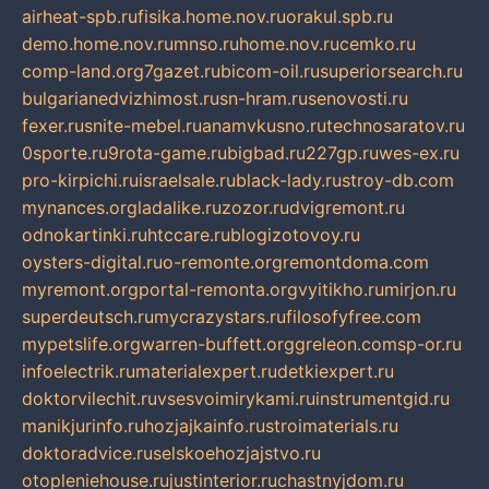
airheat-spb.ru
fisika.home.nov.ru
orakul.spb.ru
demo.home.nov.ru
mnso.ru
home.nov.ru
cemko.ru
comp-land.org
7gazet.ru
bicom-oil.ru
superiorsearch.ru
bulgarianedvizhimost.ru
sn-hram.ru
senovosti.ru
fexer.ru
snite-mebel.ru
anamvkusno.ru
technosaratov.ru
0sporte.ru
9rota-game.ru
bigbad.ru
227gp.ru
wes-ex.ru
pro-kirpichi.ru
israelsale.ru
black-lady.ru
stroy-db.com
mynances.org
ladalike.ru
zozor.ru
dvigremont.ru
odnokartinki.ru
htccare.ru
blogizotovoy.ru
oysters-digital.ru
o-remonte.org
remontdoma.com
myremont.org
portal-remonta.org
vyitikho.ru
mirjon.ru
superdeutsch.ru
mycrazystars.ru
filosofyfree.com
mypetslife.org
warren-buffett.org
greleon.com
sp-or.ru
infoelectrik.ru
materialexpert.ru
detkiexpert.ru
doktorvilechit.ru
vsesvoimirykami.ru
instrumentgid.ru
manikjurinfo.ru
hozjajkainfo.ru
stroimaterials.ru
doktoradvice.ru
selskoehozjajstvo.ru
otopleniehouse.ru
justinterior.ru
chastnyjdom.ru