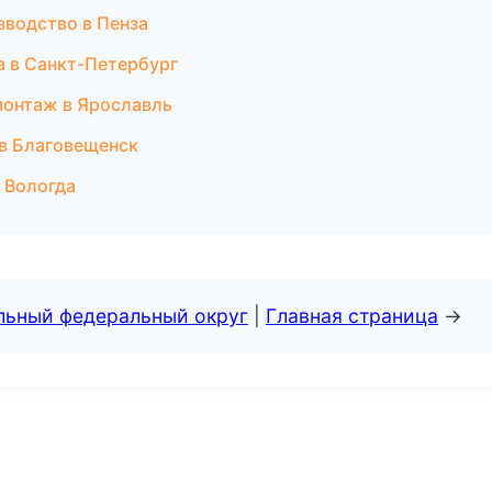
зводство в Пенза
а в Санкт-Петербург
монтаж в Ярославль
в Благовещенск
 Вологда
альный федеральный округ
|
Главная страница
→