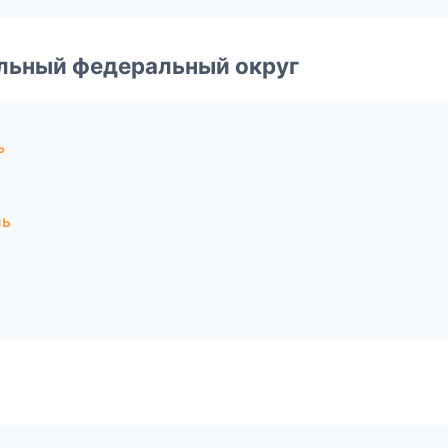
альный федеральный округ
ь
ль