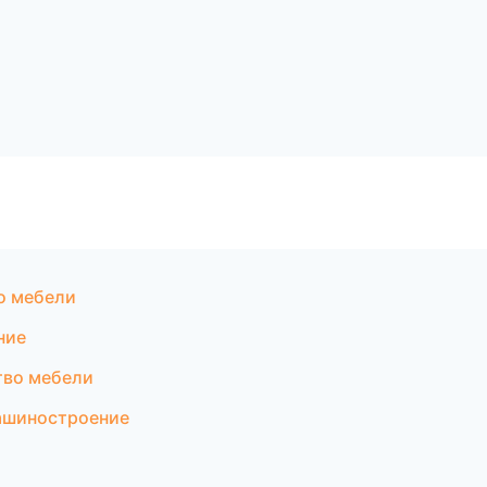
о мебели
ние
тво мебели
ашиностроение