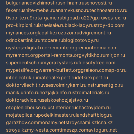
bulgarianedvizhimost.ru
sn-hram.ru
senovosti.ru
fexer.ru
snite-mebel.ru
anamvkusno.ru
technosaratov.ru
0sporte.ru
9rota-game.ru
bigbad.ru
227gp.ru
wes-ex.ru
pro-kirpichi.ru
israelsale.ru
black-lady.ru
stroy-db.com
mynances.org
ladalike.ru
zozor.ru
dvigremont.ru
odnokartinki.ru
htccare.ru
blogizotovoy.ru
oysters-digital.ru
o-remonte.org
remontdoma.com
myremont.org
portal-remonta.org
vyitikho.ru
mirjon.ru
superdeutsch.ru
mycrazystars.ru
filosofyfree.com
mypetslife.org
warren-buffett.org
greleon.com
sp-or.ru
infoelectrik.ru
materialexpert.ru
detkiexpert.ru
doktorvilechit.ru
vsesvoimirykami.ru
instrumentgid.ru
manikjurinfo.ru
hozjajkainfo.ru
stroimaterials.ru
doktoradvice.ru
selskoehozjajstvo.ru
otopleniehouse.ru
justinterior.ru
chastnyjdom.ru
mojateplica.ru
podelkimaster.ru
landshaftblog.ru
garazhov.com
monamy.net
stroysnami.kz
lcna.kz
stroyu.kz
my-vesta.com
timeszp.com
avtoguru.net