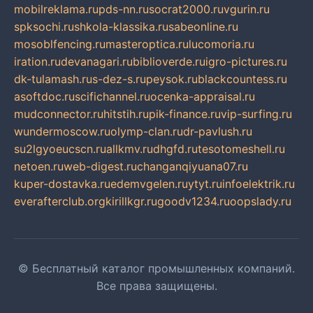
mobilreklama.ru
pds-nn.ru
socrat2000.ru
vgurin.ru
spksochi.ru
shkola-klassika.ru
sabeonline.ru
mosoblfencing.ru
masteroptica.ru
lucomoria.ru
iration.ru
devanagari.ru
biblioverde.ru
igro-pictures.ru
dk-tulamash.ru
s-dez-s.ru
peysok.ru
blackcountess.ru
asoftdoc.ru
scifichannel.ru
ocenka-appraisal.ru
mudconnector.ru
hitstih.ru
pik-finance.ru
vip-surfing.ru
wundermoscow.ru
olymp-clan.ru
dr-pavlush.ru
su2lgyoeucscn.ru
allkmv.ru
dhgfd.ru
tesotomeshell.ru
netoen.ru
web-digest.ru
changanqiyuana07.ru
kuper-dostavka.ru
edemvgelen.ru
ytyt.ru
infoelektrik.ru
everafterclub.org
kirillkgr.ru
goodv1234.ru
oopslady.ru
© Бесплатный каталог промышленных компаний.
Все права защищены.