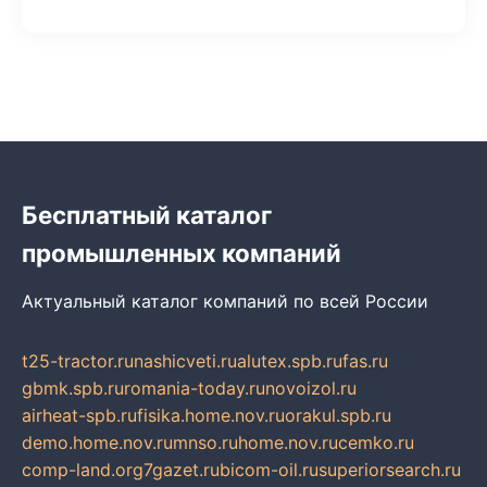
Бесплатный каталог
промышленных компаний
Актуальный каталог компаний по всей России
t25-tractor.ru
nashicveti.ru
alutex.spb.ru
fas.ru
gbmk.spb.ru
romania-today.ru
novoizol.ru
airheat-spb.ru
fisika.home.nov.ru
orakul.spb.ru
demo.home.nov.ru
mnso.ru
home.nov.ru
cemko.ru
comp-land.org
7gazet.ru
bicom-oil.ru
superiorsearch.ru