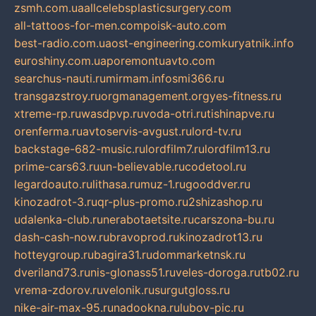
zsmh.com.ua
allcelebsplasticsurgery.com
all-tattoos-for-men.com
poisk-auto.com
best-radio.com.ua
ost-engineering.com
kuryatnik.info
euroshiny.com.ua
poremontuavto.com
searchus-nauti.ru
mirmam.info
smi366.ru
transgazstroy.ru
orgmanagement.org
yes-fitness.ru
xtreme-rp.ru
wasdpvp.ru
voda-otri.ru
tishinapve.ru
orenferma.ru
avtoservis-avgust.ru
lord-tv.ru
backstage-682-music.ru
lordfilm7.ru
lordfilm13.ru
prime-cars63.ru
un-believable.ru
codetool.ru
legardoauto.ru
lithasa.ru
muz-1.ru
gooddver.ru
kinozadrot-3.ru
qr-plus-promo.ru
2shizashop.ru
udalenka-club.ru
nerabotaetsite.ru
carszona-bu.ru
dash-cash-now.ru
bravoprod.ru
kinozadrot13.ru
hotteygroup.ru
bagira31.ru
dommarketnsk.ru
dveriland73.ru
nis-glonass51.ru
veles-doroga.ru
tb02.ru
vrema-zdorov.ru
velonik.ru
surgutgloss.ru
nike-air-max-95.ru
nadookna.ru
lubov-pic.ru