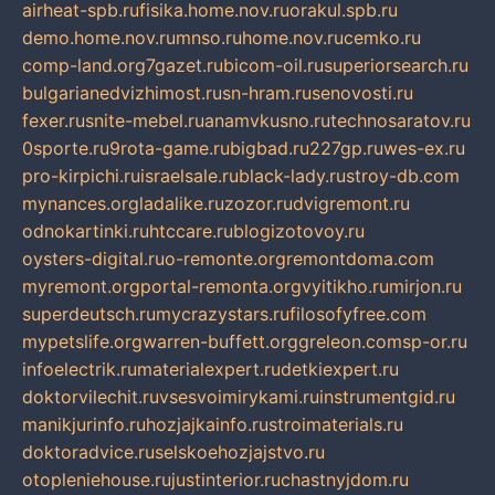
airheat-spb.ru
fisika.home.nov.ru
orakul.spb.ru
demo.home.nov.ru
mnso.ru
home.nov.ru
cemko.ru
comp-land.org
7gazet.ru
bicom-oil.ru
superiorsearch.ru
bulgarianedvizhimost.ru
sn-hram.ru
senovosti.ru
fexer.ru
snite-mebel.ru
anamvkusno.ru
technosaratov.ru
0sporte.ru
9rota-game.ru
bigbad.ru
227gp.ru
wes-ex.ru
pro-kirpichi.ru
israelsale.ru
black-lady.ru
stroy-db.com
mynances.org
ladalike.ru
zozor.ru
dvigremont.ru
odnokartinki.ru
htccare.ru
blogizotovoy.ru
oysters-digital.ru
o-remonte.org
remontdoma.com
myremont.org
portal-remonta.org
vyitikho.ru
mirjon.ru
superdeutsch.ru
mycrazystars.ru
filosofyfree.com
mypetslife.org
warren-buffett.org
greleon.com
sp-or.ru
infoelectrik.ru
materialexpert.ru
detkiexpert.ru
doktorvilechit.ru
vsesvoimirykami.ru
instrumentgid.ru
manikjurinfo.ru
hozjajkainfo.ru
stroimaterials.ru
doktoradvice.ru
selskoehozjajstvo.ru
otopleniehouse.ru
justinterior.ru
chastnyjdom.ru