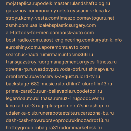
mojateplica.ru
podelkimaster.ru
landshaftblog.ru
garazhov.com
monamy.net
stroysnami.kz
lcna.kz
stroyu.kz
my-vesta.com
timeszp.com
avtoguru.net
zsmh.com.ua
allcelebsplasticsurgery.com
all-tattoos-for-men.com
poisk-auto.com
best-radio.com.ua
ost-engineering.com
kuryatnik.info
euroshiny.com.ua
poremontuavto.com
searchus-nauti.ru
mirmam.info
smi366.ru
transgazstroy.ru
orgmanagement.org
yes-fitness.ru
xtreme-rp.ru
wasdpvp.ru
voda-otri.ru
tishinapve.ru
orenferma.ru
avtoservis-avgust.ru
lord-tv.ru
backstage-682-music.ru
lordfilm7.ru
lordfilm13.ru
prime-cars63.ru
un-believable.ru
codetool.ru
legardoauto.ru
lithasa.ru
muz-1.ru
gooddver.ru
kinozadrot-3.ru
qr-plus-promo.ru
2shizashop.ru
udalenka-club.ru
nerabotaetsite.ru
carszona-bu.ru
dash-cash-now.ru
bravoprod.ru
kinozadrot13.ru
hotteygroup.ru
bagira31.ru
dommarketnsk.ru