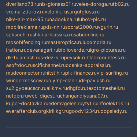
dveriland73.ru
nis-glonass51.ru
veles-doroga.ru
tb02.ru
vrema-zdorov.ru
velonik.ru
surgutgloss.ru
nike-air-max-95.ru
nadookna.ru
lubov-pic.ru
mobilreklama.ru
pds-nn.ru
socrat2000.ru
vgurin.ru
spksochi.ru
shkola-klassika.ru
sabeonline.ru
mosoblfencing.ru
masteroptica.ru
lucomoria.ru
iration.ru
devanagari.ru
biblioverde.ru
igro-pictures.ru
dk-tulamash.ru
s-dez-s.ru
peysok.ru
blackcountess.ru
asoftdoc.ru
scifichannel.ru
ocenka-appraisal.ru
mudconnector.ru
hitstih.ru
pik-finance.ru
vip-surfing.ru
wundermoscow.ru
olymp-clan.ru
dr-pavlush.ru
su2lgyoeucscn.ru
allkmv.ru
dhgfd.ru
tesotomeshell.ru
netoen.ru
web-digest.ru
changanqiyuana07.ru
kuper-dostavka.ru
edemvgelen.ru
ytyt.ru
infoelektrik.ru
everafterclub.org
kirillkgr.ru
goodv1234.ru
oopslady.ru