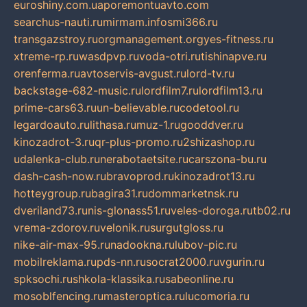
euroshiny.com.ua
poremontuavto.com
searchus-nauti.ru
mirmam.info
smi366.ru
transgazstroy.ru
orgmanagement.org
yes-fitness.ru
xtreme-rp.ru
wasdpvp.ru
voda-otri.ru
tishinapve.ru
orenferma.ru
avtoservis-avgust.ru
lord-tv.ru
backstage-682-music.ru
lordfilm7.ru
lordfilm13.ru
prime-cars63.ru
un-believable.ru
codetool.ru
legardoauto.ru
lithasa.ru
muz-1.ru
gooddver.ru
kinozadrot-3.ru
qr-plus-promo.ru
2shizashop.ru
udalenka-club.ru
nerabotaetsite.ru
carszona-bu.ru
dash-cash-now.ru
bravoprod.ru
kinozadrot13.ru
hotteygroup.ru
bagira31.ru
dommarketnsk.ru
dveriland73.ru
nis-glonass51.ru
veles-doroga.ru
tb02.ru
vrema-zdorov.ru
velonik.ru
surgutgloss.ru
nike-air-max-95.ru
nadookna.ru
lubov-pic.ru
mobilreklama.ru
pds-nn.ru
socrat2000.ru
vgurin.ru
spksochi.ru
shkola-klassika.ru
sabeonline.ru
mosoblfencing.ru
masteroptica.ru
lucomoria.ru