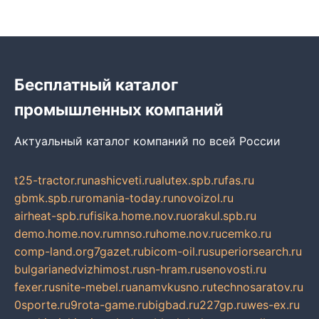
Бесплатный каталог
промышленных компаний
Актуальный каталог компаний по всей России
t25-tractor.ru
nashicveti.ru
alutex.spb.ru
fas.ru
gbmk.spb.ru
romania-today.ru
novoizol.ru
airheat-spb.ru
fisika.home.nov.ru
orakul.spb.ru
demo.home.nov.ru
mnso.ru
home.nov.ru
cemko.ru
comp-land.org
7gazet.ru
bicom-oil.ru
superiorsearch.ru
bulgarianedvizhimost.ru
sn-hram.ru
senovosti.ru
fexer.ru
snite-mebel.ru
anamvkusno.ru
technosaratov.ru
0sporte.ru
9rota-game.ru
bigbad.ru
227gp.ru
wes-ex.ru