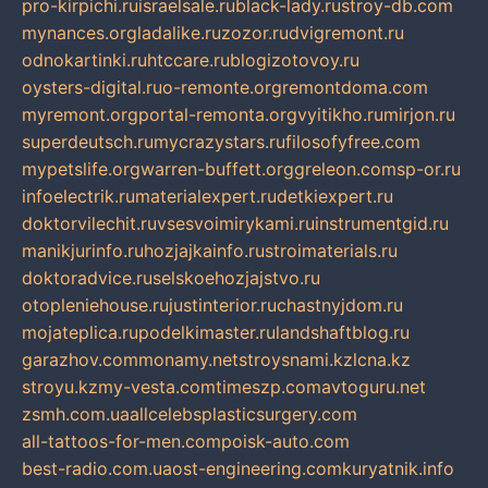
pro-kirpichi.ru
israelsale.ru
black-lady.ru
stroy-db.com
mynances.org
ladalike.ru
zozor.ru
dvigremont.ru
odnokartinki.ru
htccare.ru
blogizotovoy.ru
oysters-digital.ru
o-remonte.org
remontdoma.com
myremont.org
portal-remonta.org
vyitikho.ru
mirjon.ru
superdeutsch.ru
mycrazystars.ru
filosofyfree.com
mypetslife.org
warren-buffett.org
greleon.com
sp-or.ru
infoelectrik.ru
materialexpert.ru
detkiexpert.ru
doktorvilechit.ru
vsesvoimirykami.ru
instrumentgid.ru
manikjurinfo.ru
hozjajkainfo.ru
stroimaterials.ru
doktoradvice.ru
selskoehozjajstvo.ru
otopleniehouse.ru
justinterior.ru
chastnyjdom.ru
mojateplica.ru
podelkimaster.ru
landshaftblog.ru
garazhov.com
monamy.net
stroysnami.kz
lcna.kz
stroyu.kz
my-vesta.com
timeszp.com
avtoguru.net
zsmh.com.ua
allcelebsplasticsurgery.com
all-tattoos-for-men.com
poisk-auto.com
best-radio.com.ua
ost-engineering.com
kuryatnik.info