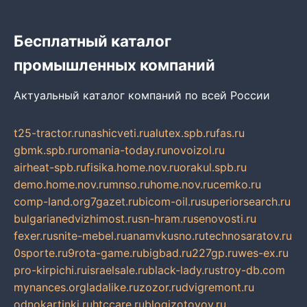
Бесплатный каталог
промышленных компаний
Актуальный каталог компаний по всей России
t25-tractor.ru
nashicveti.ru
alutex.spb.ru
fas.ru
gbmk.spb.ru
romania-today.ru
novoizol.ru
airheat-spb.ru
fisika.home.nov.ru
orakul.spb.ru
demo.home.nov.ru
mnso.ru
home.nov.ru
cemko.ru
comp-land.org
7gazet.ru
bicom-oil.ru
superiorsearch.ru
bulgarianedvizhimost.ru
sn-hram.ru
senovosti.ru
fexer.ru
snite-mebel.ru
anamvkusno.ru
technosaratov.ru
0sporte.ru
9rota-game.ru
bigbad.ru
227gp.ru
wes-ex.ru
pro-kirpichi.ru
israelsale.ru
black-lady.ru
stroy-db.com
mynances.org
ladalike.ru
zozor.ru
dvigremont.ru
odnokartinki.ru
htccare.ru
blogizotovoy.ru