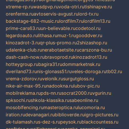
xtreme-rp.ru
wasdpvp.ru
voda-otri.ru
tishinapve.ru
orenferma.ru
avtoservis-avgust.ru
lord-tv.ru
backstage-682-music.ru
lordfilm7.ru
lordfilm13.ru
prime-cars63.ru
un-believable.ru
codetool.ru
legardoauto.ru
lithasa.ru
muz-1.ru
gooddver.ru
kinozadrot-3.ru
qr-plus-promo.ru
2shizashop.ru
udalenka-club.ru
nerabotaetsite.ru
carszona-bu.ru
dash-cash-now.ru
bravoprod.ru
kinozadrot13.ru
hotteygroup.ru
bagira31.ru
dommarketnsk.ru
dveriland73.ru
nis-glonass51.ru
veles-doroga.ru
tb02.ru
vrema-zdorov.ru
velonik.ru
surgutgloss.ru
nike-air-max-95.ru
nadookna.ru
lubov-pic.ru
mobilreklama.ru
pds-nn.ru
socrat2000.ru
vgurin.ru
spksochi.ru
shkola-klassika.ru
sabeonline.ru
mosoblfencing.ru
masteroptica.ru
lucomoria.ru
iration.ru
devanagari.ru
biblioverde.ru
igro-pictures.ru
dk-tulamash.ru
s-dez-s.ru
peysok.ru
blackcountess.ru