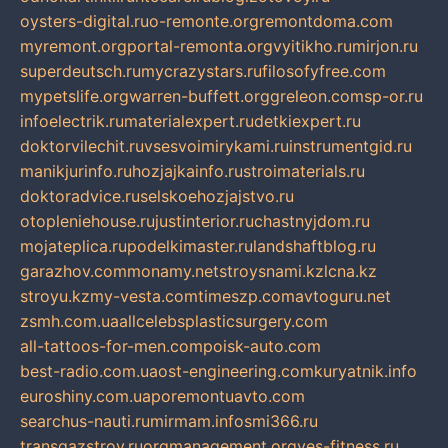
oysters-digital.ru
o-remonte.org
remontdoma.com
myremont.org
portal-remonta.org
vyitikho.ru
mirjon.ru
superdeutsch.ru
mycrazystars.ru
filosofyfree.com
mypetslife.org
warren-buffett.org
greleon.com
sp-or.ru
infoelectrik.ru
materialexpert.ru
detkiexpert.ru
doktorvilechit.ru
vsesvoimirykami.ru
instrumentgid.ru
manikjurinfo.ru
hozjajkainfo.ru
stroimaterials.ru
doktoradvice.ru
selskoehozjajstvo.ru
otopleniehouse.ru
justinterior.ru
chastnyjdom.ru
mojateplica.ru
podelkimaster.ru
landshaftblog.ru
garazhov.com
monamy.net
stroysnami.kz
lcna.kz
stroyu.kz
my-vesta.com
timeszp.com
avtoguru.net
zsmh.com.ua
allcelebsplasticsurgery.com
all-tattoos-for-men.com
poisk-auto.com
best-radio.com.ua
ost-engineering.com
kuryatnik.info
euroshiny.com.ua
poremontuavto.com
searchus-nauti.ru
mirmam.info
smi366.ru
transgazstroy.ru
orgmanagement.org
yes-fitness.ru